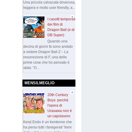
Una piccola calvacata doverosa,
leggera e molto user friendly, a...
I casotti temporali
dei film di
Dragon Ball (e di
DB Super)
Quando una
decina di giorni fa sono andato
a vedere Dragon Ball Z – La
resurrezione di F, una delle
prime cose che ho pensato è
stata: “O...
MENSILMEGLIO
20th Century
Boys: perchè
l'opera di
Urasawa non è
un capolavoro
Kenji Endo è un trentenne che
ha perso tutti i famigerati “treni