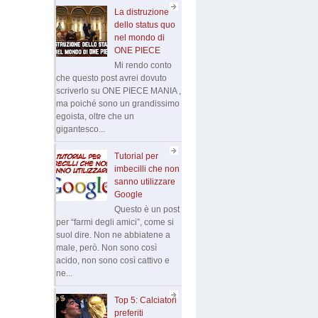
La distruzione
dello status quo
nel mondo di
ONE PIECE
Mi rendo conto
che questo post avrei dovuto
scriverlo su ONE PIECE MANIA ,
ma poiché sono un grandissimo
egoista, oltre che un
gigantesco...
Tutorial per
imbecilli che non
sanno utilizzare
Google
Questo è un post
per “farmi degli amici”, come si
suol dire. Non ne abbiatene a
male, però. Non sono così
acido, non sono così cattivo e
ne...
Top 5: Calciatori
preferiti