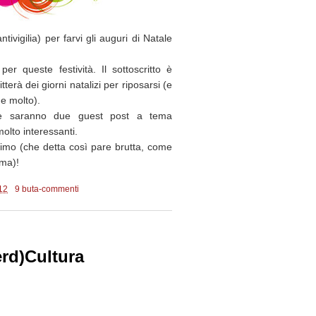
tivigilia) per farvi gli auguri di Natale
er queste festività. Il sottoscritto è
terà dei giorni natalizi per riposarsi (e
e molto).
ete saranno due guest post a tema
 molto interessanti.
ssimo (che detta così pare brutta, come
ima)!
12
9 buta-commenti
5
erd)Cultura