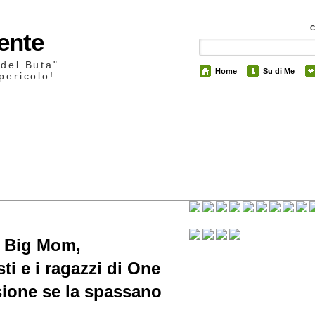
Mente
 del Buta".
Home
Su di Me
pericolo!
12
 Big Mom,
ti e i ragazzi di One
sione se la spassano