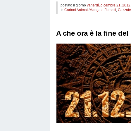
postato il giorno
venerdì, dicembre 21, 2012
In
Cartoni Animati/Manga e Fumetti
,
Cazzate 
A che ora è la fine de