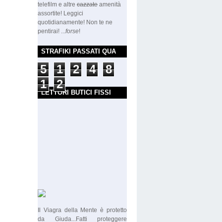
telefilm e altre
cazzate
amenità
assortite! Leggici
quotidianamente! Non te ne
pentirai! ...
forse
!
STRAFIKI PASSATI QUA
5
1
2
4
8
1
2
LETTORI BUTICI FISSI
Il Viagra della Mente è protetto
da Giuda...Fatti proteggere