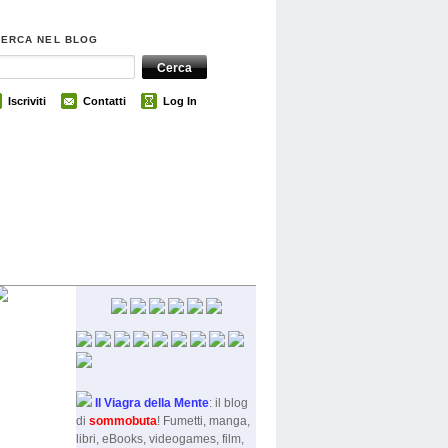
CERCA NEL BLOG
Iscriviti
Contatti
Log In
Il Viagra della Mente
: il blog
di
sommobut
a
! Fumetti, manga,
libri, eBooks, videogames, film,