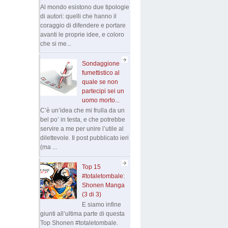
Al mondo esistono due tipologie
di autori: quelli che hanno il
coraggio di difendere e portare
avanti le proprie idee, e coloro
che si me...
Sondaggione
fumettistico al
quale se non
partecipi sei un
uomo morto...
C’è un’idea che mi frulla da un
bel po’ in testa, e che potrebbe
servire a me per unire l’utile al
dilettevole. Il post pubblicato ieri
(ma ...
Top 15
#totaletombale:
Shonen Manga
(3 di 3)
E siamo infine
giunti all’ultima parte di questa
Top Shonen #totaletombale.