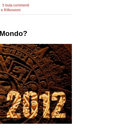
5 buta-commenti
e Riflessioni
11
l Mondo?