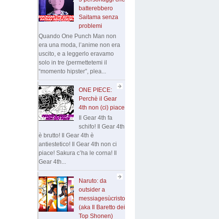
batterebbero
Saitama senza
problemi
Quando One Punch Man non
era una moda, l’anime non era
uscito, e a leggerlo eravamo
solo in tre (permettetemi il
“momento hipster”, plea...
ONE PIECE:
Perchè il Gear
4th non (ci) piace
Il Gear 4th fa
schifo! Il Gear 4th
è brutto! Il Gear 4th è
antiestetico! Il Gear 4th non ci
piace! Sakura c’ha le corna! Il
Gear 4th...
Naruto: da
outsider a
messiagesùcristo
(aka Il Baretto dei
Top Shonen)