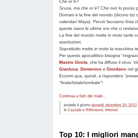
Che or’è?
Scusa, ma che or’è? Chè non lo posso pe
Domani è la fine del mondo (dicono tizi
calendari Maya). Perciò facciamo finta c
queste siano le ultime ore che ci restano
La fine del mondo mette in moto tante cos
assoluzioni.
Soprattutto mette in moto la macchina t
Per questo apocalittico bisogna “ringrazi
Mastro Girola
, che ha diffuso il virus. 
Gianluca
,
Domenico
e
Giordano
nel gi
Eccomi qua, quindi, a rispondere “prese
“finale/totale/tombale”!
Continua a farti del male...
postato il giorno
giovedì, dicembre 20, 2012
In
Cazzate e Riflessioni
,
Internet
Top 10: I migliori man