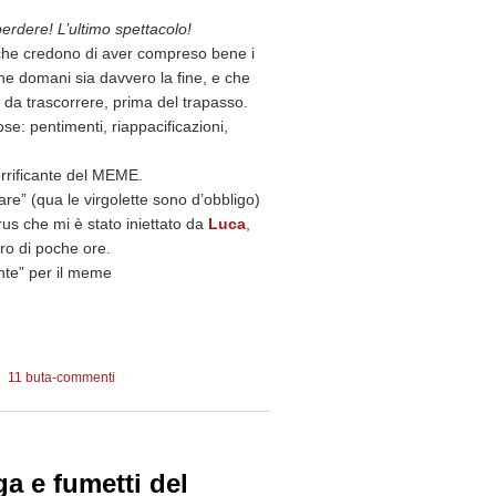
rdere! L’ultimo spettacolo!
 che credono di aver compreso bene i
he domani sia davvero la fine, e che
 da trascorrere, prima del trapasso.
e: pentimenti, riappacificazioni,
errificante del MEME.
are” (qua le virgolette sono d’obbligo)
Virus che mi è stato iniettato da
Luca
,
ro di poche ore.
nte” per il meme
11 buta-commenti
21
ga e fumetti del