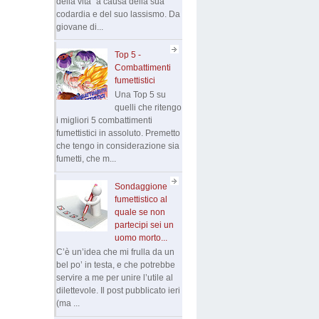
della vita” a causa della sua
codardia e del suo lassismo. Da
giovane di...
Top 5 -
Combattimenti
fumettistici
Una Top 5 su
quelli che ritengo
i migliori 5 combattimenti
fumettistici in assoluto. Premetto
che tengo in considerazione sia
fumetti, che m...
Sondaggione
fumettistico al
quale se non
partecipi sei un
uomo morto...
C’è un’idea che mi frulla da un
bel po’ in testa, e che potrebbe
servire a me per unire l’utile al
dilettevole. Il post pubblicato ieri
(ma ...