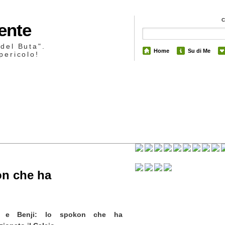
Mente
 del Buta".
Home
Su di Me
pericolo!
11
on che ha
y e Benji: lo spokon che ha