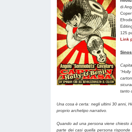
rivolu
di An
Coper
Efrodi
Editin
125 pa
Link 
Sinos
Capit
“Holly
carto
sicur
tanto 
Una cosa è certa: negli ultimi 30 anni, H
proprio archetipo narrativo.
Quando ad una persona viene chiesto i
parte dei casi quella persona rispon