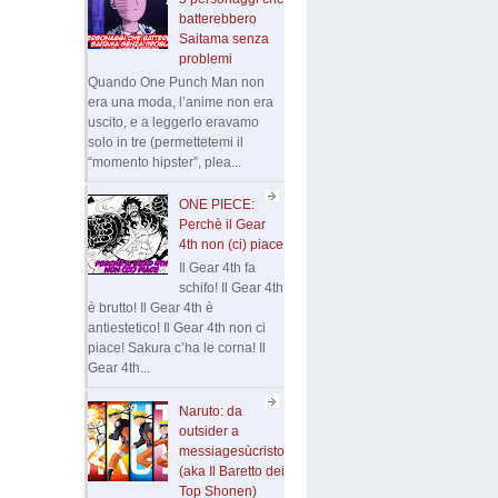
batterebbero
Saitama senza
problemi
Quando One Punch Man non
era una moda, l’anime non era
uscito, e a leggerlo eravamo
solo in tre (permettetemi il
“momento hipster”, plea...
ONE PIECE:
Perchè il Gear
4th non (ci) piace
Il Gear 4th fa
schifo! Il Gear 4th
è brutto! Il Gear 4th è
antiestetico! Il Gear 4th non ci
piace! Sakura c’ha le corna! Il
Gear 4th...
Naruto: da
outsider a
messiagesùcristo
(aka Il Baretto dei
Top Shonen)