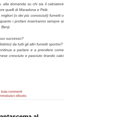
, alla domanda su chi sia il calciatore
mpre quelli di Maradona e Pelè.
migliori (o dei più conosciuti) fumetti o
ti quanto i profani inseriranno sempre ai
 Benji.
l suo successo?
stinto) da tutti gli altri fumetti sportivi?
continua a parlare e a prendere come
nese cresciuto e pasciuto tirando calci
1 buta-commenti
mmobuta's eBooks
19
 fantascema al