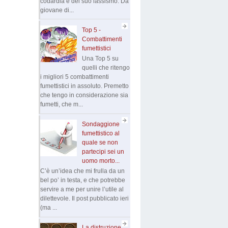
codardia e del suo lassismo. Da
giovane di...
Top 5 -
Combattimenti
fumettistici
Una Top 5 su
quelli che ritengo
i migliori 5 combattimenti
fumettistici in assoluto. Premetto
che tengo in considerazione sia
fumetti, che m...
Sondaggione
fumettistico al
quale se non
partecipi sei un
uomo morto...
C’è un’idea che mi frulla da un
bel po’ in testa, e che potrebbe
servire a me per unire l’utile al
dilettevole. Il post pubblicato ieri
(ma ...
La distruzione