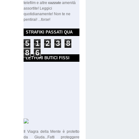
telefilm e altre
cazzate
amenità
assortite! Leggici
quotidianamente! Non te ne
pentirai! ...
forse
!
STRAFIKI PASSATI QUA
5
1
2
3
8
8
6
LETTORI BUTICI FISSI
Il Viagra della Mente è protetto
da Giuda...Fatti proteggere