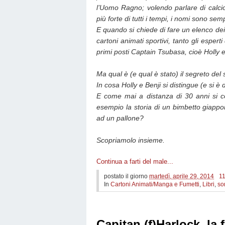
l’Uomo Ragno; volendo parlare di calcio
più forte di tutti i tempi, i nomi sono se
E quando si chiede di fare un elenco dei 
cartoni animati sportivi, tanto gli esper
primi posti Captain Tsubasa, cioè Holly e
Ma qual è (e qual è stato) il segreto de
In cosa Holly e Benji si distingue (e si è di
E come mai a distanza di 30 anni si 
esempio la storia di un bimbetto giappo
ad un pallone?
Scopriamolo insieme.
Continua a farti del male...
postato il giorno
martedì, aprile 29, 2014
1
In
Cartoni Animati/Manga e Fumetti
,
Libri
,
so
Capitan (f)Harlock, la