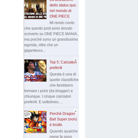
dello status quo
nel mondo di
ONE PIECE
Mi rendo conto
che questo post avrei dovuto
scriverlo su ONE PIECE MANIA ,
ma poiché sono un grandissimo
egoista, oltre che un
gigantesco...
Top 5: Calciatori
preferiti
Questa è una di
quelle classifiche
che farebbero
tremare i polsi (da blogger) a
chiunque. I cinque calciatori
preferiti. E sottolineo, ...
Perchè Dragon
Ball Super (non)
è brutto
Quando qualche
mese fa sono