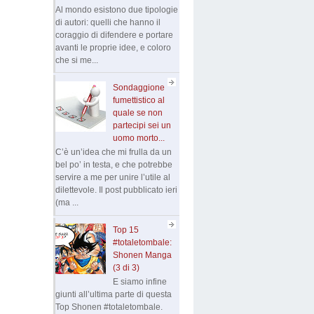
Al mondo esistono due tipologie
di autori: quelli che hanno il
coraggio di difendere e portare
avanti le proprie idee, e coloro
che si me...
Sondaggione
fumettistico al
quale se non
partecipi sei un
uomo morto...
C’è un’idea che mi frulla da un
bel po’ in testa, e che potrebbe
servire a me per unire l’utile al
dilettevole. Il post pubblicato ieri
(ma ...
Top 15
#totaletombale:
Shonen Manga
(3 di 3)
E siamo infine
giunti all’ultima parte di questa
Top Shonen #totaletombale.