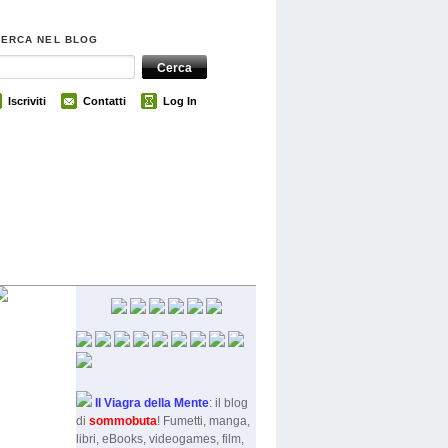
CERCA NEL BLOG
Iscriviti
Contatti
Log In
Il Viagra della Mente
: il blog
di
sommobut
a
! Fumetti, manga,
libri, eBooks, videogames, film,