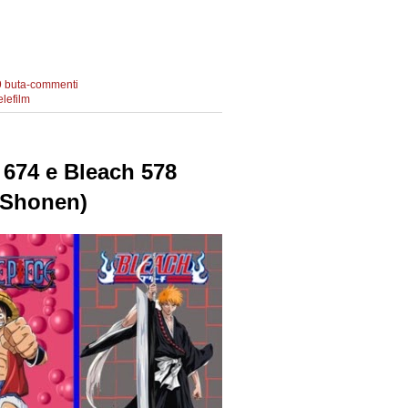
9 buta-commenti
elefilm
45
 674 e Bleach 578
p Shonen)