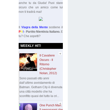
anche tu da Giuda! Puoi stare
sicuro che un amico come lui
non ti tradirà mai!
Il
Viagra della Mente
sostiene il
P
N
I
- Partito Nientista Italiano.
E
tu? Che aspetti?
WEEKLY HIT!
Il Cavaliere
Oscuro - Il
Ritorno
(Christopher
Nolan, 2012)
Sono passati otto anni
dall’ultimo avvistamento di
Batman. Gotham City è divenuta
una città modello che ha
sconfitto quasi del tutto la cri...
One Punch Man:
5 personaggi che