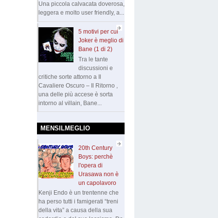
Una piccola calvacata doverosa,
leggera e molto user friendly, a...
5 motivi per cui
Joker è meglio di
Bane (1 di 2)
Tra le tante
discussioni e
critiche sorte attorno a Il
Cavaliere Oscuro – Il Ritorno ,
una delle più accese è sorta
intorno al villain, Bane...
MENSILMEGLIO
20th Century
Boys: perchè
l'opera di
Urasawa non è
un capolavoro
Kenji Endo è un trentenne che
ha perso tutti i famigerati “treni
della vita” a causa della sua