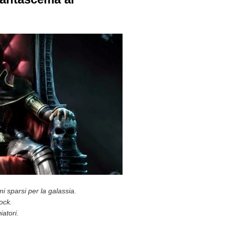
i sparsi per la galassia.
lock.
atori.