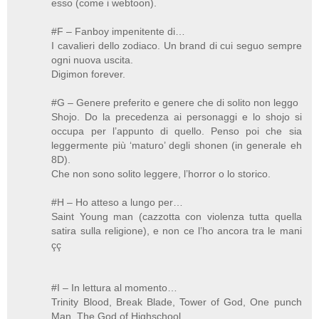
esso (come i webtoon).
#F – Fanboy impenitente di…
I cavalieri dello zodiaco. Un brand di cui seguo sempre
ogni nuova uscita.
Digimon forever.
#G – Genere preferito e genere che di solito non leggo
Shojo. Do la precedenza ai personaggi e lo shojo si
occupa per l’appunto di quello. Penso poi che sia
leggermente più ‘maturo’ degli shonen (in generale eh
8D).
Che non sono solito leggere, l’horror o lo storico.
#H – Ho atteso a lungo per…
Saint Young man (cazzotta con violenza tutta quella
satira sulla religione), e non ce l’ho ancora tra le mani
çç
#I – In lettura al momento…
Trinity Blood, Break Blade, Tower of God, One punch
Man, The God of Highschool...