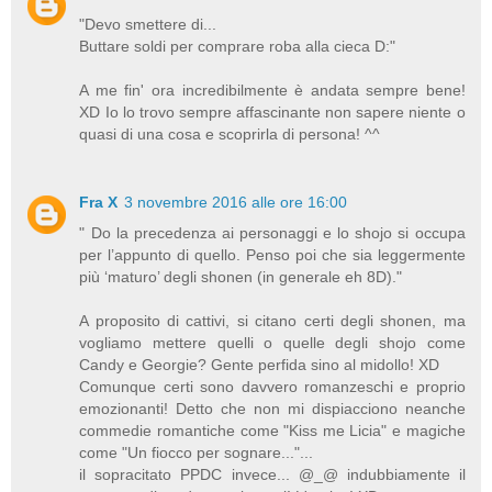
"Devo smettere di...
Buttare soldi per comprare roba alla cieca D:"
A me fin' ora incredibilmente è andata sempre bene!
XD Io lo trovo sempre affascinante non sapere niente o
quasi di una cosa e scoprirla di persona! ^^
Fra X
3 novembre 2016 alle ore 16:00
" Do la precedenza ai personaggi e lo shojo si occupa
per l’appunto di quello. Penso poi che sia leggermente
più ‘maturo’ degli shonen (in generale eh 8D)."
A proposito di cattivi, si citano certi degli shonen, ma
vogliamo mettere quelli o quelle degli shojo come
Candy e Georgie? Gente perfida sino al midollo! XD
Comunque certi sono davvero romanzeschi e proprio
emozionanti! Detto che non mi dispiacciono neanche
commedie romantiche come "Kiss me Licia" e magiche
come "Un fiocco per sognare..."...
il sopracitato PPDC invece... @_@ indubbiamente il