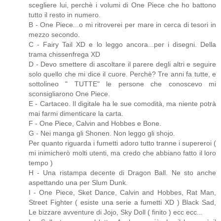
scegliere lui, perchè i volumi di One Piece che ho battono
tutto il resto in numero.
B - One Piece...o mi ritroverei per mare in cerca di tesori in
mezzo secondo.
C - Fairy Tail XD e lo leggo ancora...per i disegni. Della
trama chissenfrega XD
D - Devo smettere di ascoltare il parere degli altri e seguire
solo quello che mi dice il cuore. Perchè? Tre anni fa tutte, e
sottolineo " TUTTE" le persone che conoscevo mi
sconsigliarono One Piece.
E - Cartaceo. Il digitale ha le sue comodità, ma niente potrà
mai farmi dimenticare la carta.
F - One Piece, Calvin and Hobbes e Bone.
G - Nei manga gli Shonen. Non leggo gli shojo.
Per quanto riguarda i fumetti adoro tutto tranne i supereroi (
mi inimicherò molti utenti, ma credo che abbiano fatto il loro
tempo )
H - Una ristampa decente di Dragon Ball. Ne sto anche
aspettando una per Slum Dunk.
I - One Piece, Sket Dance, Calvin and Hobbes, Rat Man,
Street Fighter ( esiste una serie a fumetti XD ) Black Sad,
Le bizzare avventure di Jojo, Sky Doll ( finito ) ecc ecc...