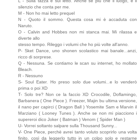
L - Sulla tazza e sul letto. Anche se più che il luogo, è il
silenzio che conta per me.
M - Non ho mai letto prequel
N - Quoto il sommo. Questa cosa mi è accaduta con
Naruto.
O - Calvin and Hobbes non mi stanca mai. Mi rilassa e
diverte allo
stesso tempo. Rileggo i volumi che ho più volte all'anno.
P- Sket Dance, uno shonen scolastico mai banale...anzi,
ricco di sorprese.
Q - Nessuna. Se contiamo le scan su internet, ho mollato
Bleach.
R - Nessuno
S- Soul Eater. Ho preso solo due volumi...e lo venderò
prima o poi XD
T- Solo tre? Non ce la faccio XD Crocodile, Doflamingo,
Barbanera ( One Piece ). Freezer, Majin bu ultima versione,
il nano per capirci ( Dragon Ball ) Yosemite Sam e Marvin il
Marziano ( Looney Tunes ). Anche se non mi piacciono i
supereroi dico Joker ( Batman ) Venom ( Spider Man )
U- Vorrei soltanto salpare sulla Thousand Sunny...
V- One Piece, perchè avrei tanto voluto scoprirlo una volta
finito, così da leggerlo tutto in un colpo solo e restarne