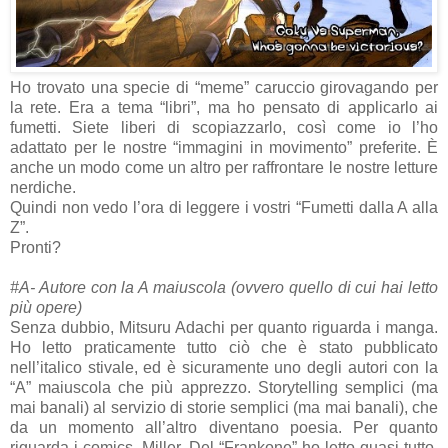
Ho trovato una specie di “meme” caruccio girovagando per
la rete. Era a tema “libri”, ma ho pensato di applicarlo ai
fumetti. Siete liberi di scopiazzarlo, così come io l’ho
adattato per le nostre “immagini in movimento” preferite. È
anche un modo come un altro per raffrontare le nostre letture
nerdiche.
Quindi non vedo l’ora di leggere i vostri “Fumetti dalla A alla
Z”.
Pronti?
#A- Autore con la A maiuscola (ovvero quello di cui hai letto
più opere)
Senza dubbio, Mitsuru Adachi per quanto riguarda i manga.
Ho letto praticamente tutto ciò che è stato pubblicato
nell’italico stivale, ed è sicuramente uno degli autori con la
“A” maiuscola che più apprezzo. Storytelling semplici (ma
mai banali) al servizio di storie semplici (ma mai banali), che
da un momento all’altro diventano poesia. Per quanto
riguarda i comics, Miller. Del “Frankone” ho letto quasi tutto.