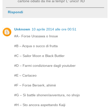
cartone odiato da me ai tempi! L' unico! XD
Rispondi
Unknown
10 aprile 2014 alle ore 00:51
#A - Forse Urasawa o Inoue
#B – Acqua o succo di frutta
#C – Sailor Moon e Black Buttler
#D – Farmi condizionare dagli youtuber
#E – Cartaceo
#F – Forse Berserk, ahimè
#G – Sì battle shonen/avventura, no shojo
#H – Sto ancora aspettando Kaiji