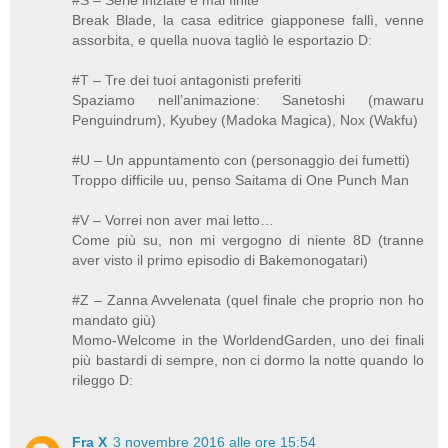
Break Blade, la casa editrice giapponese fallì, venne
assorbita, e quella nuova tagliò le esportazio D:
#T – Tre dei tuoi antagonisti preferiti
Spaziamo nell’animazione: Sanetoshi (mawaru
Penguindrum), Kyubey (Madoka Magica), Nox (Wakfu)
#U – Un appuntamento con (personaggio dei fumetti)
Troppo difficile uu, penso Saitama di One Punch Man
#V – Vorrei non aver mai letto…
Come più su, non mi vergogno di niente 8D (tranne
aver visto il primo episodio di Bakemonogatari)
#Z – Zanna Avvelenata (quel finale che proprio non ho
mandato giù)
Momo-Welcome in the WorldendGarden, uno dei finali
più bastardi di sempre, non ci dormo la notte quando lo
rileggo D:
Fra X
3 novembre 2016 alle ore 15:54