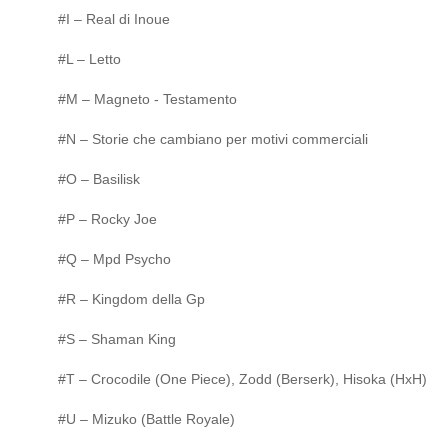
#I – Real di Inoue
#L – Letto
#M – Magneto - Testamento
#N – Storie che cambiano per motivi commerciali
#O – Basilisk
#P – Rocky Joe
#Q – Mpd Psycho
#R – Kingdom della Gp
#S – Shaman King
#T – Crocodile (One Piece), Zodd (Berserk), Hisoka (HxH)
#U – Mizuko (Battle Royale)