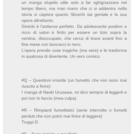
un manga stupido utile solo a far sghignazzare nel
tempo libero, ma man mano che ci si addentra nella
storia si capisce quanto Sbrachi sia geniale e la sua
opera altrettanto.
Gintoki è l’antieroe perfetto. Da adolescente positivo e
ricco di valori è finito per essere un tizio sopra la
ventina, disoccupato, che cerca di tirare avanti fino a
fine mese con lavoracci in nero.
L’opera prende cose tragiche (ma vere) e le trasforma
in qualcosa di divertente. Un vero comico.
#Q – Questioni irrisolte (un fumetto che non sono mai
riuscito a finire)
I manga di Naoki Urusawa, mi dico sempre di leggerli e
poi non lo faccio (mea culpa).
#R – Rimpianti fumettistici (serie interrotte o fumetti
perduti che non potrò mai finire di leggere)
Troppi D:
#S – Serie iniziate e mai finite