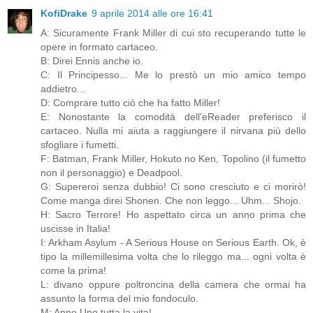
KofiDrake
9 aprile 2014 alle ore 16:41
A: Sicuramente Frank Miller di cui sto recuperando tutte le
opere in formato cartaceo.
B: Direi Ennis anche io.
C: Il Principesso... Me lo prestò un mio amico tempo
addietro...
D: Comprare tutto ciò che ha fatto Miller!
E: Nonostante la comodità dell'eReader preferisco il
cartaceo. Nulla mi aiuta a raggiungere il nirvana più dello
sfogliare i fumetti.
F: Batman, Frank Miller, Hokuto no Ken, Topolino (il fumetto
non il personaggio) e Deadpool.
G: Supereroi senza dubbio! Ci sono cresciuto e ci morirò!
Come manga direi Shonen. Che non leggo... Uhm... Shojo.
H: Sacro Terrore! Ho aspettato circa un anno prima che
uscisse in Italia!
I: Arkham Asylum - A Serious House on Serious Earth. Ok, è
tipo la millemillesima volta che lo rileggo ma... ogni volta è
come la prima!
L: divano oppure poltroncina della camera che ormai ha
assunto la forma del mio fondoculo.
M: Anno Uno tutta la vita!