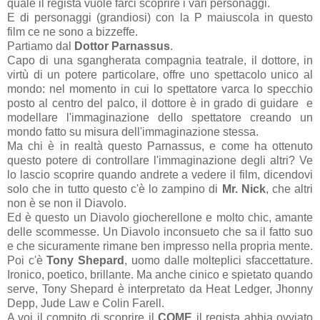
quale il regista vuole farci scoprire i vari personaggi.
E di personaggi (grandiosi) con la P maiuscola in questo
film ce ne sono a bizzeffe.
Partiamo dal
Dottor Parnassus
.
Capo di una sgangherata compagnia teatrale, il dottore, in
virtù di un potere particolare, offre uno spettacolo unico al
mondo: nel momento in cui lo spettatore varca lo specchio
posto al centro del palco, il dottore è in grado di guidare e
modellare l'immaginazione dello spettatore creando un
mondo fatto su misura dell'immaginazione stessa.
Ma chi è in realtà questo Parnassus, e come ha ottenuto
questo potere di controllare l'immaginazione degli altri? Ve
lo lascio scoprire quando andrete a vedere il film, dicendovi
solo che in tutto questo c'è lo zampino di
Mr. Nick
, che altri
non è se non il Diavolo.
Ed è questo un Diavolo giocherellone e molto chic, amante
delle scommesse. Un Diavolo inconsueto che sa il fatto suo
e che sicuramente rimane ben impresso nella propria mente.
Poi c'è
Tony Shepard
, uomo dalle molteplici sfaccettature.
Ironico, poetico, brillante. Ma anche cinico e spietato quando
serve, Tony Shepard è interpretato da Heat Ledger, Jhonny
Depp, Jude Law e Colin Farell.
A voi il compito di scoprire il
COME
il regista abbia ovviato