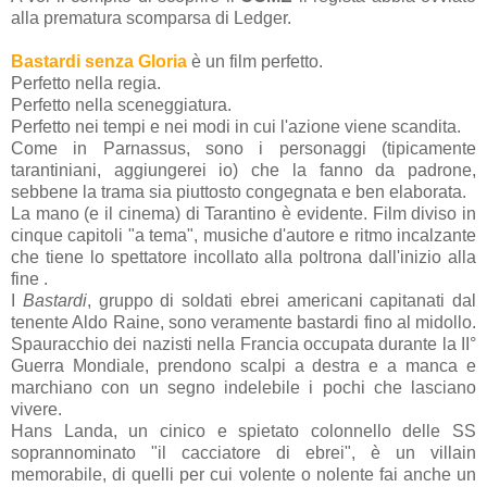
alla prematura scomparsa di Ledger.
Bastardi senza Gloria
è un film perfetto.
Perfetto nella regia.
Perfetto nella sceneggiatura.
Perfetto nei tempi e nei modi in cui l'azione viene scandita.
Come in Parnassus, sono i personaggi (tipicamente
tarantiniani, aggiungerei io) che la fanno da padrone,
sebbene la trama sia piuttosto congegnata e ben elaborata.
La mano (e il cinema) di Tarantino è evidente. Film diviso in
cinque capitoli "a tema", musiche d'autore e ritmo incalzante
che tiene lo spettatore incollato alla poltrona dall'inizio alla
fine .
I
Bastardi
, gruppo di soldati ebrei americani capitanati dal
tenente Aldo Raine, sono veramente bastardi fino al midollo.
Spauracchio dei nazisti nella Francia occupata durante la II°
Guerra Mondiale, prendono scalpi a destra e a manca e
marchiano con un segno indelebile i pochi che lasciano
vivere.
Hans Landa, un cinico e spietato colonnello delle SS
soprannominato "il cacciatore di ebrei", è un villain
memorabile, di quelli per cui volente o nolente fai anche un