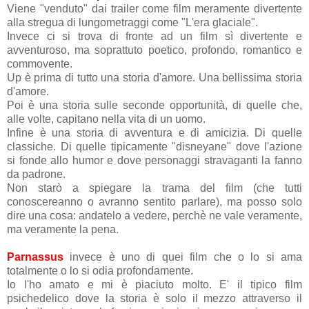
Viene "venduto" dai trailer come film meramente divertente
alla stregua di lungometraggi come "L'era glaciale".
Invece ci si trova di fronte ad un film sì divertente e
avventuroso, ma soprattuto poetico, profondo, romantico e
commovente.
Up è prima di tutto una storia d'amore. Una bellissima storia
d'amore.
Poi è una storia sulle seconde opportunità, di quelle che,
alle volte, capitano nella vita di un uomo.
Infine è una storia di avventura e di amicizia. Di quelle
classiche. Di quelle tipicamente "disneyane" dove l'azione
si fonde allo humor e dove personaggi stravaganti la fanno
da padrone.
Non starò a spiegare la trama del film (che tutti
conoscereanno o avranno sentito parlare), ma posso solo
dire una cosa: andatelo a vedere, perchè ne vale veramente,
ma veramente la pena.
Parnassus
invece è uno di quei film che o lo si ama
totalmente o lo si odia profondamente.
Io l'ho amato e mi è piaciuto molto. E' il tipico film
psichedelico dove la storia è solo il mezzo attraverso il