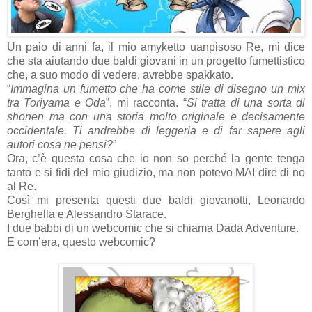
Un paio di anni fa, il mio amyketto uanpisoso Re, mi dice
che sta aiutando due baldi giovani in un progetto fumettistico
che, a suo modo di vedere, avrebbe spakkato.
“
Immagina un fumetto che ha come stile di disegno un mix
tra Toriyama e Oda
”, mi racconta. “
Si tratta di una sorta di
shonen ma con una storia molto originale e decisamente
occidentale. Ti andrebbe di leggerla e di far sapere agli
autori cosa ne pensi?
”
Ora, c’è questa cosa che io non so perché la gente tenga
tanto e si fidi del mio giudizio, ma non potevo MAI dire di no
al Re.
Così mi presenta questi due baldi giovanotti, Leonardo
Berghella e Alessandro Starace.
I due babbi di un webcomic che si chiama Dada Adventure.
E com’era, questo webcomic?