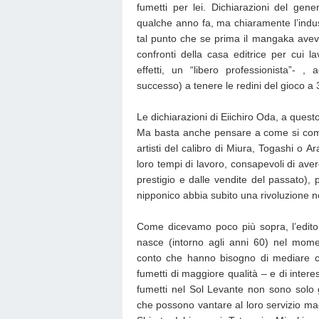
fumetti per lei. Dichiarazioni del gen
qualche anno fa, ma chiaramente l’indus
tal punto che se prima il mangaka avev
confronti della casa editrice per cui l
effetti, un “libero professionista”- 
successo) a tenere le redini del gioco a 
Le dichiarazioni di Eiichiro Oda, a quest
Ma basta anche pensare a come si com
artisti del calibro di Miura, Togashi o A
loro tempi di lavoro, consapevoli di ave
prestigio e dalle vendite del passato), 
nipponico abbia subito una rivoluzione 
Come dicevamo poco più sopra, l’editor
nasce (intorno agli anni 60) nel momen
conto che hanno bisogno di mediare c
fumetti di maggiore qualità – e di inter
fumetti nel Sol Levante non sono solo 
che possono vantare al loro servizio ma