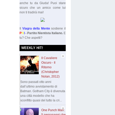
anche tu da Giuda! Puoi stare
sicuro che un amico come lui
non ti tradirà mai!
Il
Viagra della Mente
sostiene il
P
N
I
- Partito Nientista Italiano.
E
tu? Che aspetti?
WEEKLY HIT!
Il Cavaliere
Oscuro - Il
Ritorno
(Christopher
Nolan, 2012)
Sono passati otto anni
dall’ultimo avvistamento di
Batman. Gotham City è divenuta
una città modello che ha
sconfitto quasi del tutto la cri...
One Punch Man:
5 personaggi che