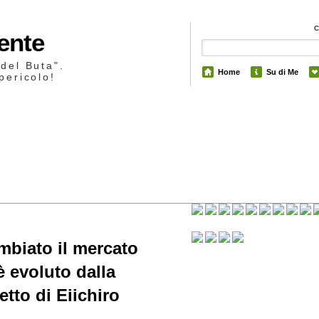
Mente
 del Buta".
Home
Su di Me
pericolo!
6
biato il mercato
 evoluto dalla
tto di Eiichiro