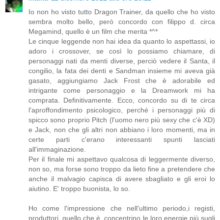
Io non ho visto tutto Dragon Trainer, da quello che ho visto
sembra molto bello, però concordo con filippo d. circa
Megamind, quello è un film che merita *^*
Le cinque leggende non hai idea da quanto lo aspettassi, io
adoro i crossover, se così lo possiamo chiamare, di
personaggi nati da menti diverse, perciò vedere il Santa, il
congilio, la fata dei denti e Sandman insieme mi aveva già
gasato, aggiungiamo Jack Frost che è adorabile ed
intrigante come personaggio e la Dreamwork mi ha
comprata. Definitivamente. Ecco, concordo su di te circa
l'aproffondimento psicologico, perché i personaggi più di
spicco sono proprio Pitch (l'uomo nero più sexy che c'è XD)
e Jack, non che gli altri non abbiano i loro momenti, ma in
certe parti c'erano interessanti spunti lasciati
all'immaginazione.
Per il finale mi aspettavo qualcosa di leggermente diverso,
non so, ma forse sono troppo da lieto fine a pretendere che
anche il malvagio capisca di avere sbagliato e gli eroi lo
aiutino. E' troppo buonista, lo so.
Ho come l'impressione che nell'ultimo periodo,i registi,
produttori, quello che è, concentrino le loro energie più sugli