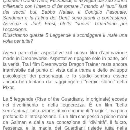
Quando l’Uomo Nero, Pitchblack, si risveglia dal suo sonno
millenario con l’intento di far tornare il mondo ai “suoi” fasti
dei secoli bui, Babbo Natale, il Coniglio Pasquale,
Sandman e la Fatina dei Denti sono pronti a contrastarlo.
Assieme a Jack Frost, eletto “nuovo” Guardiano per
l'occasione.
Riusciranno queste 5 Leggende a sconfiggere il male una
volta per tutte?
Avevo parecchie aspettative sul nuovo film d’animazione
made in Dreamworks. Aspettative ripagate solo in parte, per
la verità. Tra i film Dreamworks Dragon Trainer resta ancora
inarrivabile dal punto di vista della trama e dello sviluppo
psicologico dei personaggi, e lo studio sembra essere
ancora ben lontano dal raggiungere i “nemici storici” della
Pixar.
Le 5 leggende (Rise of the Guardians, in originale) eccede
nel divertimento e nella leggerezza. È un film “bello
senz’anima”, tutta azione, ritmo e momenti “magici”, ma poca
profondità e introspezione. È un film che pesca a piene mani
da Gaiman e dalla sua concezione di “divinità”. Il fulcro,
l’essenza e la magia dei Guardiani risiede tutta nella