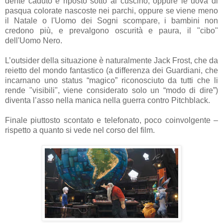
dente caduto e riposto sotto al cuscino, oppure le uova di
pasqua colorate nascoste nei parchi, oppure se viene meno
il Natale o l'Uomo dei Sogni scompare, i bambini non
credono più, e prevalgono oscurità e paura, il "cibo"
dell'Uomo Nero.
L’outsider della situazione è naturalmente Jack Frost, che da
reietto del mondo fantastico (a differenza dei Guardiani, che
incarnano uno status “magico” riconosciuto da tutti che li
rende "visibili", viene considerato solo un “modo di dire”)
diventa l’asso nella manica nella guerra contro Pitchblack.
Finale piuttosto scontato e telefonato, poco coinvolgente –
rispetto a quanto si vede nel corso del film.