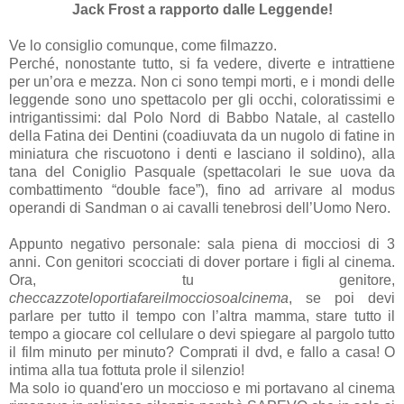
Jack Frost a rapporto dalle Leggende!
Ve lo consiglio comunque, come filmazzo.
Perché, nonostante tutto, si fa vedere, diverte e intrattiene
per un’ora e mezza. Non ci sono tempi morti, e i mondi delle
leggende sono uno spettacolo per gli occhi, coloratissimi e
intrigantissimi: dal Polo Nord di Babbo Natale, al castello
della Fatina dei Dentini (coadiuvata da un nugolo di fatine in
miniatura che riscuotono i denti e lasciano il soldino), alla
tana del Coniglio Pasquale (spettacolari le sue uova da
combattimento “double face”), fino ad arrivare al modus
operandi di Sandman o ai cavalli tenebrosi dell’Uomo Nero.
Appunto negativo personale: sala piena di mocciosi di 3
anni. Con genitori scocciati di dover portare i figli al cinema.
Ora, tu genitore,
checcazzoteloportiafareilmocciosoalcinema
, se poi devi
parlare per tutto il tempo con l’altra mamma, stare tutto il
tempo a giocare col cellulare o devi spiegare al pargolo tutto
il film minuto per minuto? Comprati il dvd, e fallo a casa! O
intima alla tua fottuta prole il silenzio!
Ma solo io quand'ero un moccioso e mi portavano al cinema