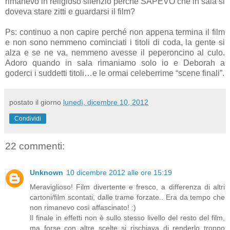
rimanevo in religioso silenzio perchè SAPEVO che in sala si
doveva stare zitti e guardarsi il film?
Ps: continuo a non capire perché non appena termina il film
e non sono nemmeno cominciati i titoli di coda, la gente si
alza e se ne va, nemmeno avesse il peperoncino al culo.
Adoro quando in sala rimaniamo solo io e Deborah a
goderci i suddetti titoli…e le ormai celeberrime “scene finali”.
postato il giorno
lunedì, dicembre 10, 2012
Condividi
22 commenti:
Unknown
10 dicembre 2012 alle ore 15:19
Meraviglioso! Film divertente e fresco, a differenza di altri
cartoni/film scontati, dalle trame forzate.. Era da tempo che
non rimanevo così affascinato! :)
Il finale in effetti non è sullo stesso livello del resto del film,
ma forse con altre scelte si rischiava di renderlo troppo