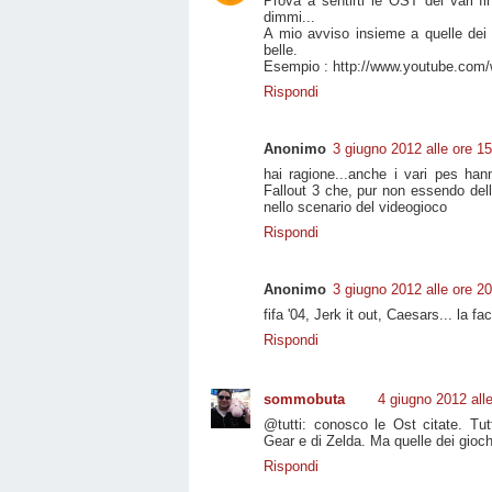
Prova a sentirti le OST dei vari fin
dimmi...
A mio avviso insieme a quelle dei
belle.
Esempio : http://www.youtube.co
Rispondi
Anonimo
3 giugno 2012 alle ore 1
hai ragione...anche i vari pes han
Fallout 3 che, pur non essendo del
nello scenario del videogioco
Rispondi
Anonimo
3 giugno 2012 alle ore 2
fifa '04, Jerk it out, Caesars... la
Rispondi
sommobuta
4 giugno 2012 all
@tutti: conosco le Ost citate. Tut
Gear e di Zelda. Ma quelle dei gioch
Rispondi