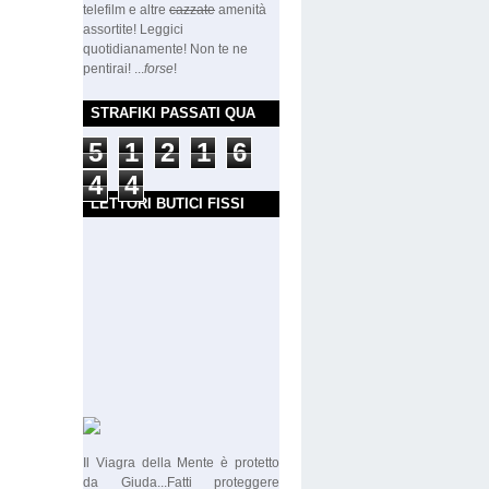
telefilm e altre
cazzate
amenità
assortite! Leggici
quotidianamente! Non te ne
pentirai! ...
forse
!
STRAFIKI PASSATI QUA
5
1
2
1
6
4
4
LETTORI BUTICI FISSI
Il Viagra della Mente è protetto
da Giuda...Fatti proteggere