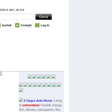
CERCA NEL BLOG
Iscriviti
Contatti
Log In
Il Viagra della Mente
: il blog
di
sommobut
a
! Fumetti, manga,
libri, eBooks, videogames, film,