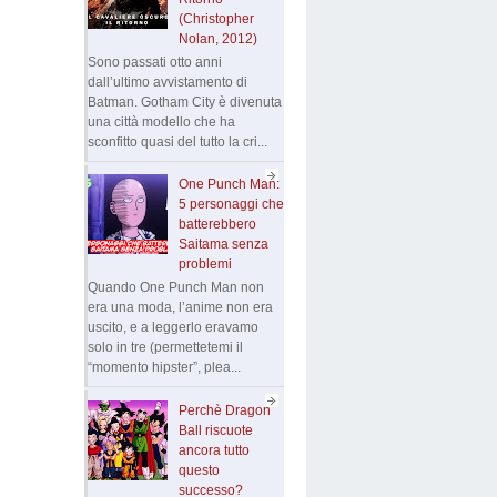
(Christopher
Nolan, 2012)
Sono passati otto anni
dall’ultimo avvistamento di
Batman. Gotham City è divenuta
una città modello che ha
sconfitto quasi del tutto la cri...
One Punch Man:
5 personaggi che
batterebbero
Saitama senza
problemi
Quando One Punch Man non
era una moda, l’anime non era
uscito, e a leggerlo eravamo
solo in tre (permettetemi il
“momento hipster”, plea...
Perchè Dragon
Ball riscuote
ancora tutto
questo
successo?