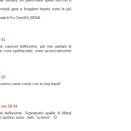
al fantasy (in particolare quelli vecchi) e
 metal gear e kingdom hearts sono le più
m/watch?v=7wmXd_l0Dh8
5:41
no canzoni bellissime, per non parlare di
le cose spettacolari, sono azzeccatissime
0:20
 facciamo come cover con la mia band!
e ore 09:44
te bellissime. Soprattutto quelle di Metal
i sportivi sono...beh, "a tema". :D