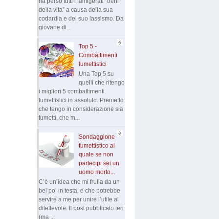
ha perso tutti i famigerati “treni
della vita” a causa della sua
codardia e del suo lassismo. Da
giovane di...
Top 5 -
Combattimenti
fumettistici
Una Top 5 su
quelli che ritengo
i migliori 5 combattimenti
fumettistici in assoluto. Premetto
che tengo in considerazione sia
fumetti, che m...
Sondaggione
fumettistico al
quale se non
partecipi sei un
uomo morto...
C’è un’idea che mi frulla da un
bel po’ in testa, e che potrebbe
servire a me per unire l’utile al
dilettevole. Il post pubblicato ieri
(ma ...