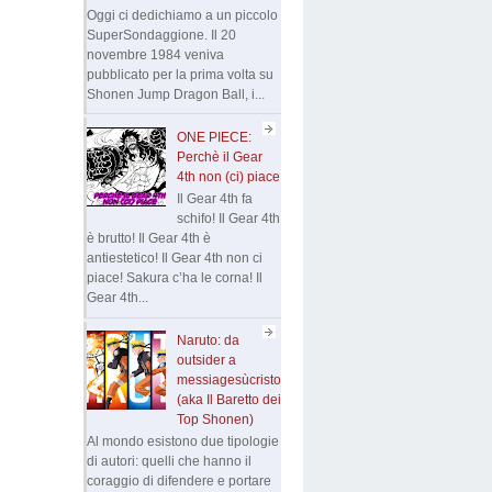
Oggi ci dedichiamo a un piccolo
SuperSondaggione. Il 20
novembre 1984 veniva
pubblicato per la prima volta su
Shonen Jump Dragon Ball, i...
ONE PIECE:
Perchè il Gear
4th non (ci) piace
Il Gear 4th fa
schifo! Il Gear 4th
è brutto! Il Gear 4th è
antiestetico! Il Gear 4th non ci
piace! Sakura c’ha le corna! Il
Gear 4th...
Naruto: da
outsider a
messiagesùcristo
(aka Il Baretto dei
Top Shonen)
Al mondo esistono due tipologie
di autori: quelli che hanno il
coraggio di difendere e portare