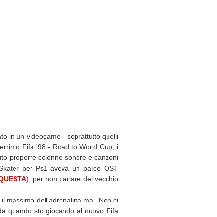
o in un videogame - soprattutto quelli
berrimo Fifa '98 - Road to World Cup, i
to proporre colonne sonore e canzoni
o Skater per Ps1 aveva un parco OST
QUESTA
), per non parlare del vecchio
 il massimo dell'adrenalina ma...Non ci
a da quando sto giocando al nuovo Fifa