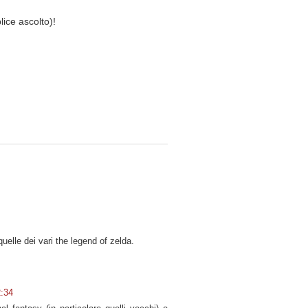
ice ascolto)!
lle dei vari the legend of zelda.
2:34