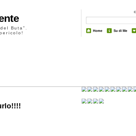
Mente
 del Buta".
Home
Su di Me
pericolo!
5
lo!!!!