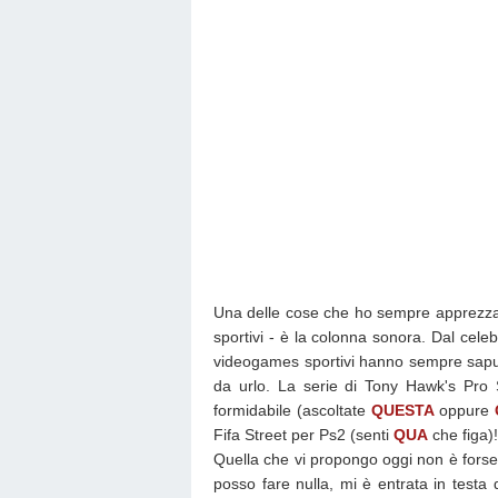
Una delle cose che ho sempre apprezzat
sportivi - è la colonna sonora. Dal cele
videogames sportivi hanno sempre sapu
da urlo. La serie di Tony Hawk's Pr
formidabile (ascoltate
QUESTA
oppure
Fifa Street per Ps2 (senti
QUA
che figa)!
Quella che vi propongo oggi non è forse
posso fare nulla, mi è entrata in test