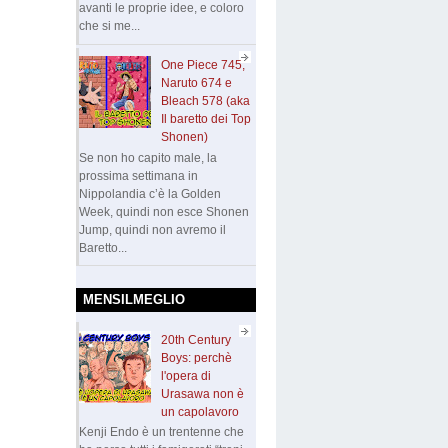
avanti le proprie idee, e coloro
che si me...
One Piece 745,
Naruto 674 e
Bleach 578 (aka
Il baretto dei Top
Shonen)
Se non ho capito male, la
prossima settimana in
Nippolandia c’è la Golden
Week, quindi non esce Shonen
Jump, quindi non avremo il
Baretto...
MENSILMEGLIO
20th Century
Boys: perchè
l'opera di
Urasawa non è
un capolavoro
Kenji Endo è un trentenne che