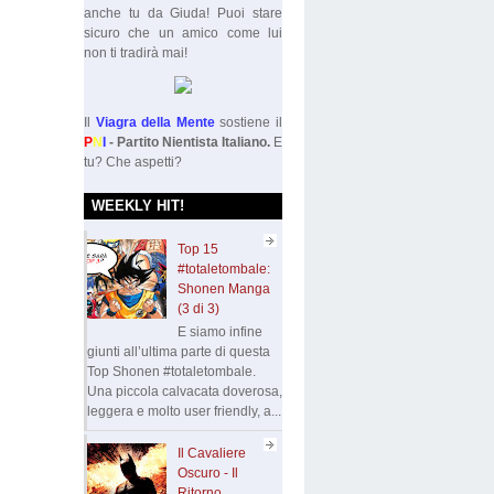
anche tu da Giuda! Puoi stare
sicuro che un amico come lui
non ti tradirà mai!
Il
Viagra della Mente
sostiene il
P
N
I
- Partito Nientista Italiano.
E
tu? Che aspetti?
WEEKLY HIT!
Top 15
#totaletombale:
Shonen Manga
(3 di 3)
E siamo infine
giunti all’ultima parte di questa
Top Shonen #totaletombale.
Una piccola calvacata doverosa,
leggera e molto user friendly, a...
Il Cavaliere
Oscuro - Il
Ritorno