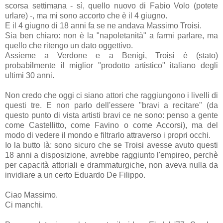
scorsa settimana - sì, quello nuovo di Fabio Volo (potete
urlare) -, ma mi sono accorto che è il 4 giugno.
E il 4 giugno di 18 anni fa se ne andava Massimo Troisi.
Sia ben chiaro: non è la "napoletanità" a farmi parlare, ma
quello che ritengo un dato oggettivo.
Assieme a Verdone e a Benigi, Troisi è (stato)
probabilmente il miglior "prodotto artistico" italiano degli
ultimi 30 anni.
Non credo che oggi ci siano attori che raggiungono i livelli di
questi tre. E non parlo dell'essere "bravi a recitare" (da
questo punto di vista artisti bravi ce ne sono: penso a gente
come Castellitto, come Favino o come Accorsi), ma del
modo di vedere il mondo e filtrarlo attraverso i propri occhi.
Io la butto là: sono sicuro che se Troisi avesse avuto questi
18 anni a disposizione, avrebbe raggiunto l'empireo, perchè
per capacità attoriali e drammaturgiche, non aveva nulla da
invidiare a un certo Eduardo De Filippo.
Ciao Massimo.
Ci manchi.