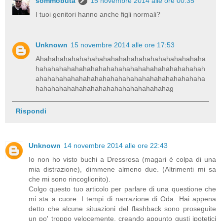
sommobuta
15 novembre 2014 alle ore 00:35
I tuoi genitori hanno anche figli normali?
Unknown
15 novembre 2014 alle ore 17:53
Ahahahahahahahahahahahahahahahahahahahahaha
hahahahahahahahahahahahahahahahahahahahahah
ahahahahahahahahahahahahahahahahahahahahaha
hahahahahahahahahahahahahahahahahag
Rispondi
Unknown
14 novembre 2014 alle ore 22:43
Io non ho visto buchi a Dressrosa (magari è colpa di una
mia distrazione), dimmene almeno due. (Altrimenti mi sa
che mi sono rincoglionito).
Colgo questo tuo articolo per parlare di una questione che
mi sta a cuore. I tempi di narrazione di Oda. Hai appena
detto che alcune situazioni del flashback sono proseguite
un po' troppo velocemente, creando appunto qusti ipotetici