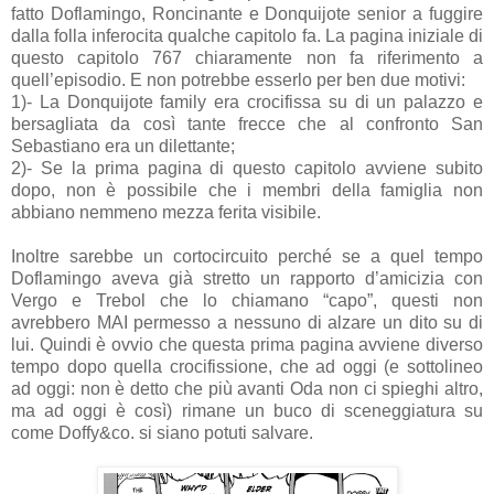
fatto Doflamingo, Roncinante e Donquijote senior a fuggire
dalla folla inferocita qualche capitolo fa. La pagina iniziale di
questo capitolo 767 chiaramente non fa riferimento a
quell’episodio. E non potrebbe esserlo per ben due motivi:
1)- La Donquijote family era crocifissa su di un palazzo e
bersagliata da così tante frecce che al confronto San
Sebastiano era un dilettante;
2)- Se la prima pagina di questo capitolo avviene subito
dopo, non è possibile che i membri della famiglia non
abbiano nemmeno mezza ferita visibile.
Inoltre sarebbe un cortocircuito perché se a quel tempo
Doflamingo aveva già stretto un rapporto d’amicizia con
Vergo e Trebol che lo chiamano “capo”, questi non
avrebbero MAI permesso a nessuno di alzare un dito su di
lui. Quindi è ovvio che questa prima pagina avviene diverso
tempo dopo quella crocifissione, che ad oggi (e sottolineo
ad oggi: non è detto che più avanti Oda non ci spieghi altro,
ma ad oggi è così) rimane un buco di sceneggiatura su
come Doffy&co. si siano potuti salvare.