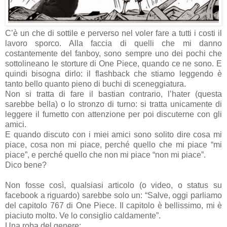
C’è un che di sottile e perverso nel voler fare a tutti i costi il
lavoro sporco. Alla faccia di quelli che mi danno
costantemente del fanboy, sono sempre uno dei pochi che
sottolineano le storture di One Piece, quando ce ne sono. E
quindi bisogna dirlo: il flashback che stiamo leggendo è
tanto bello quanto pieno di buchi di sceneggiatura.
Non si tratta di fare il bastian contrario, l’hater (questa
sarebbe bella) o lo stronzo di turno: si tratta unicamente di
leggere il fumetto con attenzione per poi discuterne con gli
amici.
E quando discuto con i miei amici sono solito dire cosa mi
piace, cosa non mi piace, perché quello che mi piace “mi
piace”, e perché quello che non mi piace “non mi piace”.
Dico bene?
Non fosse così, qualsiasi articolo (o video, o status su
facebook a riguardo) sarebbe solo un: “Salve, oggi parliamo
del capitolo 767 di One Piece. Il capitolo è bellissimo, mi è
piaciuto molto. Ve lo consiglio caldamente”.
Una roba del genere: