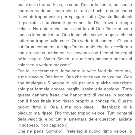
buchi nella trama. Ecco, io sono d'accordo con te, nel senso
che non credo per forza che si tratti di buchi, quanto che si
è andati troppo veloci per spiegare tutto. Questo flashback
è piaciuto a tantissime persone. Io l'ho trovato troppo
veloce. Ho notato che moltissimi fan di One Piece si sono
spesso lamentati di un Oda lento, che scrive troppo e che si
sofferma troppo sulle cose. Ora vedo tutti contenti. Ci sono
sui forum commenti del tipo "meno male che ha accellerato
con dressrosa, altrimenti se stavamo con i tempi impiegati
nella saga di Water Seven, a quest'ora stavamo ancora al
colosseo a vedere mazzate".
Ora io, sinceramente, forse sarò la voce fuori del coro ma,
a me piaceva Oda lento, Oda che spiegava con calma, Oda
che impiegava 5 pagine in più per una qualche situazione
solo per farmela godere meglio, assimilarla appieno. Tutta
questa dannata fretta che hanno tutti di vedere lo scontro
con il boss finale non riesco proprio a concepirla. Questo
nuovo ritmo di Oda a me non piace. Il flashback mi è
piaciuto ma ripeto, l'ho trovato troppo veloce. Tutti contenti
della velocità, e poi tutti a lamentarsi delle questioni lasciate
in sospeso. Non capisco :(
Che ne pensi Sommo? Preferisci il nuovo ritmo veloce, o