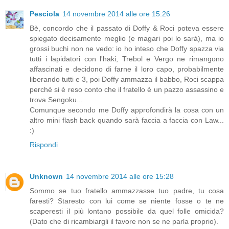
Pesciola
14 novembre 2014 alle ore 15:26
Bè, concordo che il passato di Doffy & Roci poteva essere
spiegato decisamente meglio (e magari poi lo sarà), ma io
grossi buchi non ne vedo: io ho inteso che Doffy spazza via
tutti i lapidatori con l'haki, Trebol e Vergo ne rimangono
affascinati e decidono di farne il loro capo, probabilmente
liberando tutti e 3, poi Doffy ammazza il babbo, Roci scappa
perchè si è reso conto che il fratello è un pazzo assassino e
trova Sengoku...
Comunque secondo me Doffy approfondirà la cosa con un
altro mini flash back quando sarà faccia a faccia con Law...
:)
Rispondi
Unknown
14 novembre 2014 alle ore 15:28
Sommo se tuo fratello ammazzasse tuo padre, tu cosa
faresti? Staresto con lui come se niente fosse o te ne
scaperesti il più lontano possibile da quel folle omicida?
(Dato che di ricambiargli il favore non se ne parla proprio).