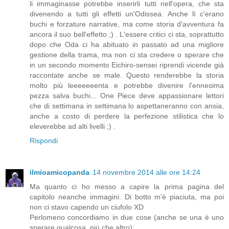
li immaginasse potrebbe inserirli tutti nell'opera, che sta
divenendo a tutti gli effetti un'Odissea. Anche lì c'erano
buchi e forzature narrative, ma come storia d'avventura fa
ancora il suo bell'effetto ;) . L'essere critici ci sta, soprattutto
dopo che Oda ci ha abituato in passato ad una migliore
gestione della trama, ma non ci sta credere o sperare che
in un secondo momento Eichiro-sensei riprendi vicende già
raccontate anche se male. Questo renderebbe la storia
molto più leeeeeeenta e potrebbe divenire l'ennesima
pezza salva buchi... One Piece deve appassionare lettori
che di settimana in settimana lo aspettaneranno con ansia,
anche a costo di perdere la perfezione stilistica che lo
eleverebbe ad alti livelli ;) .
Rispondi
ilmioamicopanda
14 novembre 2014 alle ore 14:24
Ma quanto ci ho messo a capire la prima pagina del
capitolo neanche immagini. Di botto m'è piaciuta, ma poi
non ci stavo capendo un ciufolo XD
Perlomeno concordiamo in due cose (anche se una è uno
sperare qualcosa, più che altro):