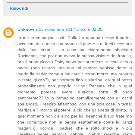
Rispondi
Unknown
15 novembre 2014 alle ore 01:05
Io me la immagino così: Dofla ha appena ucciso il padre,
accecato da questa sua brama di potere e di farsi accettare
dalla 'sua stirpe'... La cosa ha chiaramente shockato
Rocinante, che poi non aveva la stessa visione del fratello;
ora il buon piccolo Doffy stava per prendere la testa di suo
padre (non ricordo, ma non mi sembra venisse detto in
modo figurativo come a indicare il corpo morto, ma proprio
la testa giusto?), per portarla fino a Marijoa, da quel posto
probabilmente non proprio vicino. Pensate che in quel
momento potesse avere qualche sorta di buon
sentimento?? Io lo immagino semplicemente con gli occhi
spalancati, il respiro affannoso, con una sola cosa in testa:
Marijoa e il ritorno al potere, a ciò che gli spetta di diritto. In
quel momeno non c'è altro per lui, neanche il suo fratellino
che comunque non la pensa esattamene come lui (anzi
magari gli ricorda il padre), che è sotto shock e in più
caratterialmente sembra debole, quindi sarebbe stato