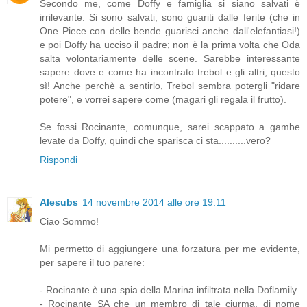
Secondo me, come Doffy e famiglia si siano salvati è
irrilevante. Si sono salvati, sono guariti dalle ferite (che in
One Piece con delle bende guarisci anche dall'elefantiasi!)
e poi Doffy ha ucciso il padre; non è la prima volta che Oda
salta volontariamente delle scene. Sarebbe interessante
sapere dove e come ha incontrato trebol e gli altri, questo
sì! Anche perchè a sentirlo, Trebol sembra potergli "ridare
potere", e vorrei sapere come (magari gli regala il frutto).
Se fossi Rocinante, comunque, sarei scappato a gambe
levate da Doffy, quindi che sparisca ci sta..........vero?
Rispondi
Alesubs
14 novembre 2014 alle ore 19:11
Ciao Sommo!
Mi permetto di aggiungere una forzatura per me evidente,
per sapere il tuo parere:
- Rocinante è una spia della Marina infiltrata nella Doflamily
- Rocinante SA che un membro di tale ciurma, di nome