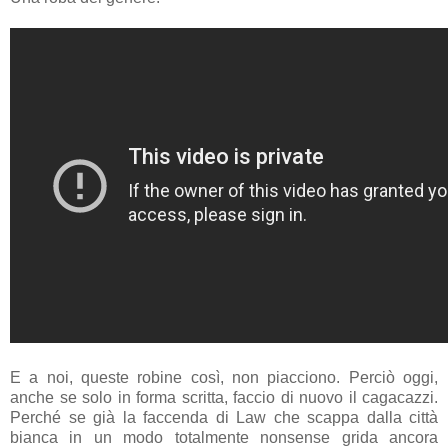
E a noi, queste robine così, non piacciono. Perciò oggi,
anche se solo in forma scritta, faccio di nuovo il cagacazzi.
Perché se già la faccenda di Law che scappa dalla città
bianca in un modo totalmente nonsense grida ancora