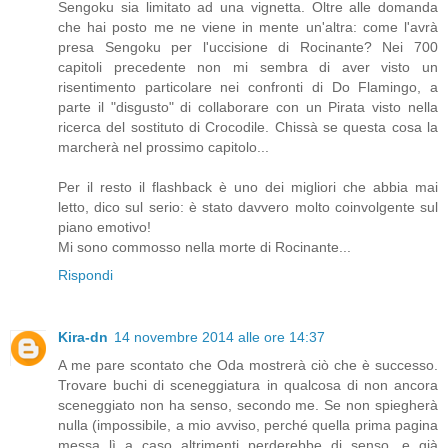
Sengoku sia limitato ad una vignetta. Oltre alle domanda
che hai posto me ne viene in mente un'altra: come l'avrà
presa Sengoku per l'uccisione di Rocinante? Nei 700
capitoli precedente non mi sembra di aver visto un
risentimento particolare nei confronti di Do Flamingo, a
parte il "disgusto" di collaborare con un Pirata visto nella
ricerca del sostituto di Crocodile. Chissà se questa cosa la
marcherà nel prossimo capitolo...
Per il resto il flashback è uno dei migliori che abbia mai
letto, dico sul serio: è stato davvero molto coinvolgente sul
piano emotivo!
Mi sono commosso nella morte di Rocinante...
Rispondi
Kira-dn
14 novembre 2014 alle ore 14:37
A me pare scontato che Oda mostrerà ciò che è successo.
Trovare buchi di sceneggiatura in qualcosa di non ancora
sceneggiato non ha senso, secondo me. Se non spiegherà
nulla (impossibile, a mio avviso, perché quella prima pagina
messa lì a caso altrimenti perderebbe di senso, e già