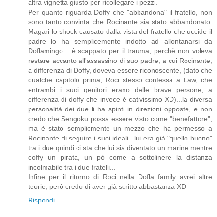
altra vignetta giusto per ricollegare i pezzi.
Per quanto riguarda Doffy che "abbandona" il fratello, non
sono tanto convinta che Rocinante sia stato abbandonato.
Magari lo shock causato dalla vista del fratello che uccide il
padre lo ha semplicemente indotto ad allontanarsi da
Doflamingo... è scappato per il trauma, perchè non voleva
restare accanto all'assassino di suo padre, a cui Rocinante,
a differenza di Doffy, doveva essere riconoscente, (dato che
qualche capitolo prima, Roci stesso confessa a Law, che
entrambi i suoi genitori erano delle brave persone, a
differenza di doffy che invece è cativissimo XD)...la diversa
personalità dei due li ha spinti in direzioni opposte, e non
credo che Sengoku possa essere visto come "benefattore",
ma è stato semplicmente un mezzo che ha permesso a
Rocinante di seguire i suoi ideali...lui era già "quello buono"
tra i due quindi ci sta che lui sia diventato un marine mentre
doffy un pirata, un pò come a sottolinere la distanza
incolmabile tra i due fratelli...
Infine per il ritorno di Roci nella Dofla family avrei altre
teorie, però credo di aver già scritto abbastanza XD
Rispondi