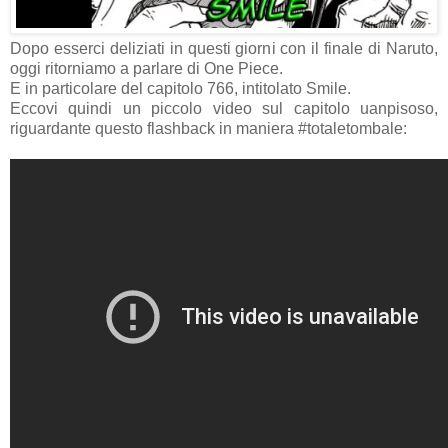
Dopo esserci deliziati in questi giorni con il finale di Naruto,
oggi ritorniamo a parlare di One Piece.
E in particolare del capitolo 766, intitolato Smile.
Eccovi quindi un piccolo video sul capitolo uanpisoso,
riguardante questo flashback in maniera #totaletombale: