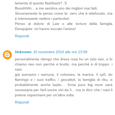
lamenta di questo flashback? :S
Booohhhh... a me sembra uno dei migliori mai fatti.
Sinceramente la penso come te: vero che è telefonato, ma
è interessante vedere i particolari.
Penso al dolore di Law o alle torture della famiglia
Donquijote: mi hanno toccato l'animo!
Rispondi
Unknown
10 novembre 2014 alle ore 13:09
personalmente ritengo che dress rosa ho un solo neo, e lo
chiamo neo non perché è brutto, ma perché è di troppo: i
nani.
già avevamo i samurai, il colosseo, la marina, il cp0, do
flamingo e i suoi traffici, i giocattoli, la famiglia di riku, e
probabilmente anche kaido.... forse pure big mom sarà
necessaria per farli uscire vivi da lì... ma io dico che i nani li
poteva risparmiare per un'altra volta
Rispondi