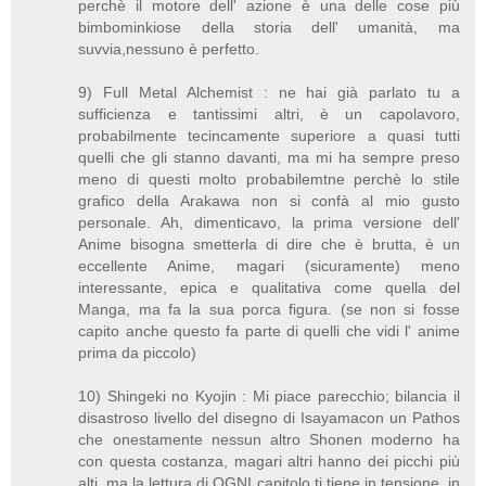
perchè il motore dell' azione è una delle cose più
bimbominkiose della storia dell' umanità, ma
suvvia,nessuno è perfetto.
9) Full Metal Alchemist : ne hai già parlato tu a
sufficienza e tantissimi altri, è un capolavoro,
probabilmente tecincamente superiore a quasi tutti
quelli che gli stanno davanti, ma mi ha sempre preso
meno di questi molto probabilemtne perchè lo stile
grafico della Arakawa non si confà al mio gusto
personale. Ah, dimenticavo, la prima versione dell'
Anime bisogna smetterla di dire che è brutta, è un
eccellente Anime, magari (sicuramente) meno
interessante, epica e qualitativa come quella del
Manga, ma fa la sua porca figura. (se non si fosse
capito anche questo fa parte di quelli che vidi l' anime
prima da piccolo)
10) Shingeki no Kyojin : Mi piace parecchio; bilancia il
disastroso livello del disegno di Isayamacon un Pathos
che onestamente nessun altro Shonen moderno ha
con questa costanza, magari altri hanno dei picchi più
alti, ma la lettura di OGNI capitolo ti tiene in tensione, in