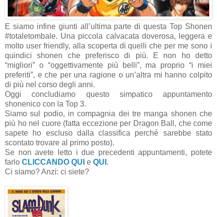
E siamo infine giunti all’ultima parte di questa Top Shonen
#totaletombale. Una piccola calvacata doverosa, leggera e
molto user friendly, alla scoperta di quelli che per me sono i
quindici shonen che preferisco di più. E non ho detto
“migliori” o “oggettivamente più belli”, ma proprio “i miei
preferiti”, e che per una ragione o un’altra mi hanno colpito
di più nel corso degli anni.
Oggi concludiamo questo simpatico appuntamento
shonenico con la Top 3.
Siamo sul podio, in compagnia dei tre manga shonen che
più ho nel cuore (fatta eccezione per Dragon Ball, che come
sapete ho escluso dalla classifica perché sarebbe stato
scontato trovare al primo posto).
Se non avete letto i due precedenti appuntamenti, potete
farlo
CLICCANDO QUI
e
QUI
.
Ci siamo? Anzi: ci siete?