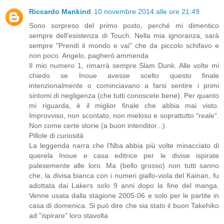
Riccardo Mankind
10 novembre 2014 alle ore 21:49
Sono sorpreso del primo posto, perché mi dimentico
sempre dell'esistenza di Touch. Nella mia ignoranza, sarà
sempre "Prendi il mondo e vai" che da piccolo schifavo e
non poco. Angelo, pagherò ammenda
Il mio numero 1, rimarrà sempre Slam Dunk. Alle volte mi
chiedo se Inoue avesse scelto questo finale
intenzionalmente o cominciavano a farsi sentire i primi
sintomi di negligenza (che tutti conoscete bene). Per quanto
mi riguarda, è il miglior finale che abbia mai visto.
Improvviso, non scontato, non mieloso e soprattutto "reale".
Non come certe storie (a buon intenditor...).
Pillole di curiosità
La leggenda narra che l'Nba abbia più volte minacciato di
querela Inoue e casa editrice per le divise ispirate
palesemente alle loro. Ma (bello grosso) non tutti sanno
che, la divisa bianca con i numeri giallo-viola del Kainan, fu
adottata dai Lakers solo 9 anni dopo la fine del manga.
Venne usata dalla stagione 2005-06 e solo per le partite in
casa di domenica. Si può dire che sia stato il buon Takehiko
ad "ispirare" loro stavolta