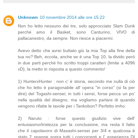
Unknown
10 novembre 2014 alle ore 15:22
Non ho letto nessuno dei tre, solo approcciato Slam Dunk
perchè amo il Basket, sono Canturino, VIVO di
pallacanestro, da sempre. Non riesce a piacermi.
Avevo detto che avrei buttato giù la mia Top alla fine della
tua no? Beh, eccola, anche se è una Top 10, la divido però
in due parti perchè ho scritto troppi caratteri (limite a 4096
xD), la metto in risposta a questo commento!
1) HunterxHunter : non c' è storia, secondo me nulla di ciò
che ho letto è paragonabile all' opera "in corso" (si fa per
dire) del Togashi-sensei; in tutti i sensi, forse pecca un po'
nella qualità del disegno, ma vogliamo parlare di quando
vengono rifatte le tavole per i Tankobon? Perfetto imho.
2) Naruto : forse questo giudizio vive dell'
entusiasmo/tristezza per la conclusione, ma resta il fatto
che il capolavoro di Masashi-sensei per 3/4 e qualcosa è
stato 2 spanne sopra tutti i concorrenti e l' esperienza DI