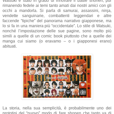
Watsuki è stato in grado di innovare il battle shonen, pur
rimanendo fedele ai temi tanto amati dai nostri amici con gli
occhi a mandorla. Si parla di samurai, assassini, ninja,
vendette sanguinarie, combattenti leggendari e altre
faccende “tipiche” del panorama narrativo giapponese, ma
lo si fa in una maniera più “occidentale”. Lo stile di Watsuki,
nonché l’impostazione delle sue pagine, sono molto più
simili a quelle di un comic book piuttosto che a quelle dei
manga cui siamo (o eravamo – o i giapponesi erano)
abituati.
La storia, nella sua semplicità, è probabilmente uno dei
prototipi del “nuovo” modo di fare shonen che tanto va di