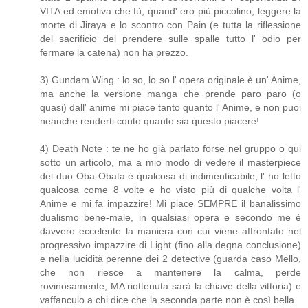
VITA ed emotiva che fù, quand' ero più piccolino, leggere la
morte di Jiraya e lo scontro con Pain (e tutta la riflessione
del sacrificio del prendere sulle spalle tutto l' odio per
fermare la catena) non ha prezzo.
3) Gundam Wing : lo so, lo so l' opera originale è un' Anime,
ma anche la versione manga che prende paro paro (o
quasi) dall' anime mi piace tanto quanto l' Anime, e non puoi
neanche renderti conto quanto sia questo piacere!
4) Death Note : te ne ho già parlato forse nel gruppo o qui
sotto un articolo, ma a mio modo di vedere il masterpiece
del duo Oba-Obata è qualcosa di indimenticabile, l' ho letto
qualcosa come 8 volte e ho visto più di qualche volta l'
Anime e mi fa impazzire! Mi piace SEMPRE il banalissimo
dualismo bene-male, in qualsiasi opera e secondo me è
davvero eccelente la maniera con cui viene affrontato nel
progressivo impazzire di Light (fino alla degna conclusione)
e nella lucidità perenne dei 2 detective (guarda caso Mello,
che non riesce a mantenere la calma, perde
rovinosamente, MA riottenuta sarà la chiave della vittoria) e
vaffanculo a chi dice che la seconda parte non è così bella.