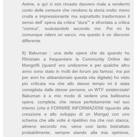
Anime, e quì ci son rimasto davvero male a rendermi
conto delle censure che rendono la storia molto meno
cruda e impressionante ma soprattutto trasformano il
senso dell' opera da critica "dura"" e sfrontata a critica
"comica", svalutandolo secondo me. Poi mi fa
comunque ridere un sacco, ma questo è un discorso
differente.
8) Bakuman : una delle opere che da quando ho
RIiniziato a frequentare la Community Online dei
Mangofili (quand' ero undicenne e per qualche altro
anno sono stato in molti dei forum più famosi, ma poi
per anni ho abbandonato questa vita digitale) ho visto
più criticata ma che allo stesso tempo mi è stata
consigliata dalle stesse persone, un WTF esistenziale!
Bakuman è a mio modo di vedere una bellissima
opera, completa, che riesce perfettamente nel suo
intento (che è FORNIRE INFORMAZIONI riguardo alla
creazione e allo sviluppo di un Manga) con uno
schema che alle volte è ripetitivo ma che non stanca,
almeno secondo me; viene così tanto bistrattato
probabilmente, sempre stando alla mia opinione,