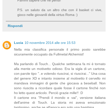
Fammi sapere che ne pensi!
P.S. un saluto da un altro che con il basket ci vive,
gioco nelle giovanili della virtus Roma :)
Rispondi
Lucia
10 novembre 2014 alle ore 15:53
Nella mia classifica personale il primo posto sarebbe
sicuramente occupato da Fullmetal Alchemist!
Ma parlando di Touch... Qualche settimana fa mi è tornato
alla mente un motivetto odioso. Era la sigla di un cartone,
con parole tipo "..e volendo riuscirai, si riuscirai..." Una cosa
del genere XD e intanto insieme al motivetto il cervello mi
mandava immagini di gente che giocava a beseball. Non
sono riuscita a ricordare quale fosse il cartone finché non
ho letto quest articolo. Perciò grazie mille!! :D
Il cartone era "Prendi il mondo e vai", versione italiana
dell'anime di Touch. La storia mi aveva emozionato
tantissimo, anche se all'epoca ero solo una bambina.