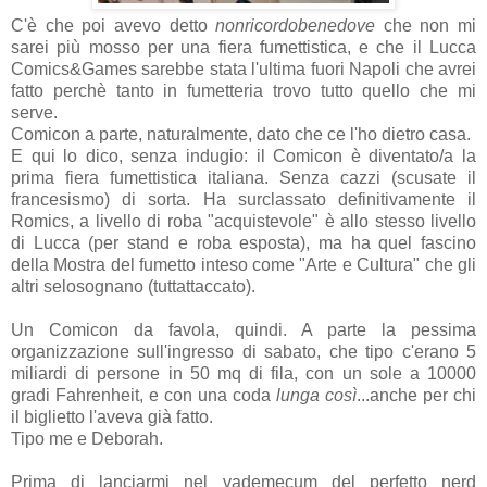
C'è che poi avevo detto
nonricordobenedove
che non mi
sarei più mosso per una fiera fumettistica, e che il Lucca
Comics&Games sarebbe stata l'ultima fuori Napoli che avrei
fatto perchè tanto in fumetteria trovo tutto quello che mi
serve.
Comicon a parte, naturalmente, dato che ce l'ho dietro casa.
E qui lo dico, senza indugio: il Comicon è diventato/a la
prima fiera fumettistica italiana. Senza cazzi (scusate il
francesismo) di sorta. Ha surclassato definitivamente il
Romics, a livello di roba "acquistevole" è allo stesso livello
di Lucca (per stand e roba esposta), ma ha quel fascino
della Mostra del fumetto inteso come "Arte e Cultura" che gli
altri selosognano (tuttattaccato).
Un Comicon da favola, quindi. A parte la pessima
organizzazione sull'ingresso di sabato, che tipo c'erano 5
miliardi di persone in 50 mq di fila, con un sole a 10000
gradi Fahrenheit, e con una coda
lunga così
...anche per chi
il biglietto l'aveva già fatto.
Tipo me e Deborah.
Prima di lanciarmi nel vademecum del perfetto nerd