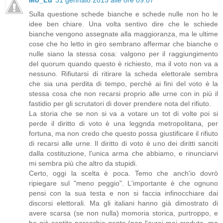
Sulla questione schede bianche e schede nulle non ho le
idee ben chiare. Una volta sentivo dire che le schiede
bianche vengono assegnate alla maggioranza, ma le ultime
cose che ho letto in giro sembrano affermar che bianche o
nulle siano la stessa cosa: valgono per il raggiungimento
del quorum quando questo è richiesto, ma il voto non va a
nessuno. Rifiutarsi di ritirare la scheda elettorale sembra
che sia una perdita di tempo, perchè ai fini del voto è la
stessa cosa che non recarsi proprio alle urne con in più il
fastidio per gli scrutatori di dover prendere nota del rifiuto.
La storia che se non si va a votare un tot di volte poi si
perde il diritto di voto è una leggnda metropolitana, per
fortuna, ma non credo che questo possa giustificare il rifiuto
di recarsi alle urne. Il diritto di voto è uno dei diritti sanciti
dalla costituzione, l'unica arma che abbiamo, e rinunciarvi
mi sembra più che altro da stupidi.
Certo, oggi la scelta è poca. Temo che anch'io dovrò
ripiegare sul "meno peggio". L'importante è che ognuno
pensi con la sua testa e non si faccia infinocchiare dai
discorsi elettorali. Ma gli italiani hanno già dimostrato di
avere scarsa (se non nulla) momoria storica, purtroppo, e
ho già sentito parecchia gente (non l'avrei mai creduto, ma