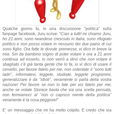
Qualche giorno fa, in una discussione “politica” sulla
fanpage facebook, Juru scrive: “
Ciao a tutti! mi chiamo Juru,
ho 21 anni, sono rwandese cresciuto in Italia, sono rifugiato
politico e non posso votare in nessuno dei due paesi di cui
sono figlio. Ora fatte le dovute premesse, vi dico in breve la
mia. Sin da bambino sogno di poter votare e ora a 21 anni
continua ad esserlo, io non verrò a dirvi che non votare è
sbagliato c'è già tanta gente che lo fa, io vi dico di usare il
cervello, per favore fatelo per me, non ostentate il "sono tutti
ladri", informatevi, leggete, studiate, leggete programmi,
generalizzare è da "idioti", veramente si parla della vostra
nazione! Per favore se non lo fate per voi fatelo per me,
anche se votate Storace basta che sia una scelta pensata,
non fermiamoci al "non ci capisco niente della politica"
veramente è la cosa peggiore!
”
E’ un messaggio che mi ha molto colpito. E credo che sia