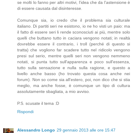
se molti lo fanno per altri motivi, l'idea che da l'astensione è
di essere causata dal disinteresse.
Comunque sia, io credo che il problema sia culturale
italiano. Di partiti seri ne esistono, io ne ho visti un paio: ma
il fatto di essere seri li rende sconosciuti ai più, mentre solo
quelli che buttano tutto in caciara vengono notati; in realtà
dovrebbe essere il contrario, i troll (perché di questo si
tratta) che vogliono far scadere tutto nel ridicolo vengono
presi sul serio, mentre quelli seri non vengono nemmeno
notati, si punta tutto sull'apparenza e poco sull'essenza,
tutto sulla sensazione e nulla sulla ragione, e questo a
livello anche basso (ho trovato questa cosa anche nei
forum). Non so come sia all'estero, poi, non dico che si stia
meglio, ma anche fosse, è comunque un tipo di cultura
assolutamente sbagliata, a mio avviso.
P.S. scusate il tema :D
Rispondi
Alessandro Longo
29 gennaio 2013 alle ore 15:47