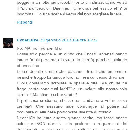
peggio, ma molto più probabilmente si indirizzeranno verso
il ''più più peggio''! Diamine... Che gran bel lessico eh!? Sì
insomma... Io una scelta diversa dal non scegliere la farei..
Rispondi
CyberLuke
29 gennaio 2013 alle ore 15:32
No. MAI non votare. Mai.
Fosse solo perché è un diritto che i nostri antenati hanno
lottato (molti perdendo la vita o la libertà) perché noialtri lo
ottenessimo.
E ricordo alle donne che passano di qui che un tempo,
neanche troppo lontano, a loro non era concesso di votare.
E ora dovremmo scrollare le spalle e dire "Ma chi se ne
frega, tanto sono tutti ladri?" e rinunciare alla nostra sola
"arma"? Ma stiamo scherzando?
E poi, cosa crediamo, che se non andiamo a votare cosa
cambia? Che nessuno sale comunque al potere ad
occupare quelle belle poltroncine rivestite di rosso?
Neanch'io ho tutta questa grande scelta, ma fosse anche
solo per NON dare la mia preferenza a parecchi dei
delinquenti, mafiosi, collusi, corrotti in giacca e cravatta