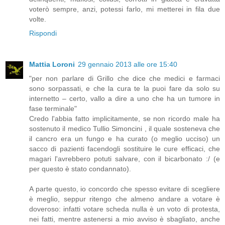
voterò sempre, anzi, potessi farlo, mi metterei in fila due
volte.
Rispondi
Mattia Loroni
29 gennaio 2013 alle ore 15:40
"per non parlare di Grillo che dice che medici e farmaci
sono sorpassati, e che la cura te la puoi fare da solo su
internetto – certo, vallo a dire a uno che ha un tumore in
fase terminale"
Credo l'abbia fatto implicitamente, se non ricordo male ha
sostenuto il medico Tullio Simoncini , il quale sosteneva che
il cancro era un fungo e ha curato (o meglio ucciso) un
sacco di pazienti facendogli sostituire le cure efficaci, che
magari l'avrebbero potuti salvare, con il bicarbonato :/ (e
per questo è stato condannato).
A parte questo, io concordo che spesso evitare di scegliere
è meglio, seppur ritengo che almeno andare a votare è
doveroso: infatti votare scheda nulla è un voto di protesta,
nei fatti, mentre astenersi a mio avviso è sbagliato, anche