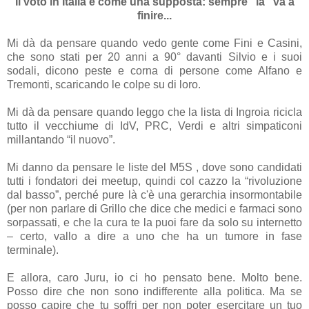
Il voto in Italia è come una supposta: sempre "là" va a
finire...
Mi dà da pensare quando vedo gente come Fini e Casini,
che sono stati per 20 anni a 90° davanti Silvio e i suoi
sodali, dicono peste e corna di persone come Alfano e
Tremonti, scaricando le colpe su di loro.
Mi dà da pensare quando leggo che la lista di Ingroia ricicla
tutto il vecchiume di IdV, PRC, Verdi e altri simpaticoni
millantando “il nuovo”.
Mi danno da pensare le liste del M5S , dove sono candidati
tutti i fondatori dei meetup, quindi col cazzo la “rivoluzione
dal basso”, perché pure là c'è una gerarchia insormontabile
(per non parlare di Grillo che dice che medici e farmaci sono
sorpassati, e che la cura te la puoi fare da solo su internetto
– certo, vallo a dire a uno che ha un tumore in fase
terminale).
E allora, caro Juru, io ci ho pensato bene. Molto bene.
Posso dire che non sono indifferente alla politica. Ma se
posso capire che tu soffri per non poter esercitare un tuo