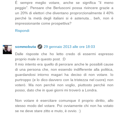
É sempre meglio votare, anche se significa "il meno
peggio". Pensare che Berlusconi possa rivincere grazie a
un 20% di elettori che diventano proprorzionalmente il 40%
perché la metà degli italiani si è astenuta... beh, non è
impressionante come prospettiva?
Rispondi
sommobuta
29 gennaio 2013 alle ore 18:03
Dalle risposte che ho letto credo di essermi espresso
proprio male in questo post. :D
Il mio intento era quello di perorare anche le possibili cause
di una persona che, non essendo indifferente alla politica,
guardandosi intorno magari ha deciso di non votare. Io
purtroppo (e lo dico davvero con la tristezza nel cuore) non
voterò. Ma non perchè non voglio, piuttosto perchè non
posso, dato che in quei giorni mi troverò a Londra.
Non votare è esercitare comunque il proprio diritto, allo
stesso modo del votare. Poi ovviamente chi non ha votato
se ne deve stare zitto e muto, è ovvio. :)