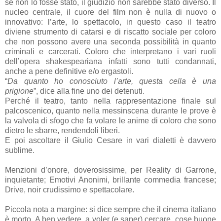
se non lo fosse stato, il giudizio non sarebbe stato diverso. Il
nucleo centrale, il cuore del film non è nulla di nuovo o
innovativo: l’arte, lo spettacolo, in questo caso il teatro
diviene strumento di catarsi e di riscatto sociale per coloro
che non possono avere una seconda possibilità in quanto
criminali e carcerati. Coloro che interpretano i vari ruoli
dell’opera shakespeariana infatti sono tutti condannati,
anche a pene definitive e/o ergastoli.
“
Da quanto ho conosciuto l’arte, questa cella è una
prigione
”, dice alla fine uno dei detenuti.
Perché il teatro, tanto nella rappresentazione finale sul
palcoscenico, quanto nella messinscena durante le prove è
la valvola di sfogo che fa volare le anime di coloro che sono
dietro le sbarre, rendendoli liberi.
E poi ascoltare il Giulio Cesare in vari dialetti è davvero
sublime.
Menzioni d’onore, doverosissime, per Reality di Garrone,
inquietante; Emotivi Anonimi, brillante commedia francese;
Drive, noir crudissimo e spettacolare.
Piccola nota a margine: si dice sempre che il cinema italiano
è morto. A ben vedere, a voler (e saper) cercare, cose buone