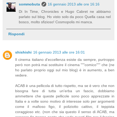
sommobuta
16 gennaio 2013 alle ore 16:16
Di In Time, Chronicles e Hugo Cabret ne abbiamo
parlato sul blog. Ho visto solo da poco Quella casa nel
bosco, molto sfizioso! Cosmopolis mi manca.
Rispondi
shishishi
16 gennaio 2013 alle ore 16:01
Il cinema italiano d'eccellenza esiste da sempre, purtroppo
però non potrà mai sostituire il cinema """comico""" che (ne
ho parlato proprio oggi sul mio blog) è in aumento, a ben
vedere.
ACAB è una pellicola di tutto rispetto, ma se è vero che non
bisogna fare di tutta un'erba un fascio, dobbiamo
ammettere che queste pellicole sono poco apprezzate in
Italia e a volte sono motivo di interesse solo per argomenti
come il mafioso figo, il poliziotto cattivo, il teppista
coraggioso etc. (non che sia questo il senso di ACAB, ma
conosco fin troppa gente che vede questi film per il fascino