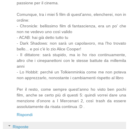
passione per il cinema.
Comunque, tra i miei 5 film di quest'anno, elencherei, non in
ordine:
- Chronicle: bellissimo film di fantascienza, era un po' che
non ne vedevo uno così valido
- ACAB: hai già detto tutto tu
- Dark Shadows: non sarà un capolavoro, ma l'ho trovato
bello... e poi c'è lo zio Alice Cooper!
- Il dittatore: sarà stupido, ma io ho riso continuamente,
altro che i cinepanettoni con le stesse battute da millemila
anni
- Lo Hobbit: perché un Tolkienminkia come me non poteva
non apprezzarlo, nonostante i cambiamenti rispetto al libro
Per il resto, come sempre quest'anno ho visto ben pochi
film, anche se certo più di questi 5: quindi vorrei dare una
menzione d'onore a I Mercenari 2, così trash da essere
assolutamente da risata continua :D .
Rispondi
Risposte