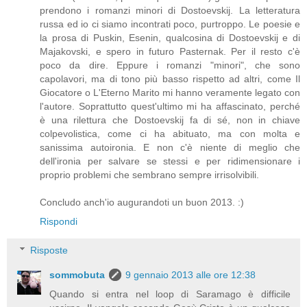
prendono i romanzi minori di Dostoevskij. La letteratura
russa ed io ci siamo incontrati poco, purtroppo. Le poesie e
la prosa di Puskin, Esenin, qualcosina di Dostoevskij e di
Majakovski, e spero in futuro Pasternak. Per il resto c'è
poco da dire. Eppure i romanzi "minori", che sono
capolavori, ma di tono più basso rispetto ad altri, come Il
Giocatore o L'Eterno Marito mi hanno veramente legato con
l'autore. Soprattutto quest'ultimo mi ha affascinato, perché
è una rilettura che Dostoevskij fa di sé, non in chiave
colpevolistica, come ci ha abituato, ma con molta e
sanissima autoironia. E non c'è niente di meglio che
dell'ironia per salvare se stessi e per ridimensionare i
proprio problemi che sembrano sempre irrisolvibili.
Concludo anch'io augurandoti un buon 2013. :)
Rispondi
Risposte
sommobuta
9 gennaio 2013 alle ore 12:38
Quando si entra nel loop di Saramago è difficile