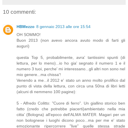
10 commenti:
HBMezzo
8 gennaio 2013 alle ore 15:54
OH SOMMO!
Buon 2013 (non avevo ancora avuto modo di farti gli
auguri)
questa Top 5, probabilmente, avra' tantissimi spunti (di
lettura, per lo meno)...io ho gia' segnato il numero 1 e il
numero 3 tuoi, perche' mi interessano...gli altri non sono nel
mio genere...ma chissa'!
Venendo a me...il 2012 e' stato un anno molto prolifico dal
punto di vista della lettura, con circa una 50na di libri letti
(alcuni di nemmeno 100 pagine):
5 - Alfredo Colitto: "Cuore di ferro". Un giallino storico ben
fatto (credo che potrebbe piacerti)ambientato nella mia
citta' (Bologna) all'epoco dell'ALMA MATER. Magari per un
non bolognese i luoghi dicono poco...ma per me e' stato
emozionante ripercorrere "live" quelle stessa strade