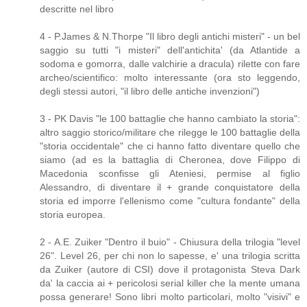
descritte nel libro
4 - P.James & N.Thorpe "Il libro degli antichi misteri" - un bel
saggio su tutti "i misteri" dell'antichita' (da Atlantide a
sodoma e gomorra, dalle valchirie a dracula) rilette con fare
archeo/scientifico: molto interessante (ora sto leggendo,
degli stessi autori, "il libro delle antiche invenzioni")
3 - PK Davis "le 100 battaglie che hanno cambiato la storia":
altro saggio storico/militare che rilegge le 100 battaglie della
"storia occidentale" che ci hanno fatto diventare quello che
siamo (ad es la battaglia di Cheronea, dove Filippo di
Macedonia sconfisse gli Ateniesi, permise al figlio
Alessandro, di diventare il + grande conquistatore della
storia ed imporre l'ellenismo come "cultura fondante" della
storia europea.
2 - A.E. Zuiker "Dentro il buio" - Chiusura della trilogia "level
26". Level 26, per chi non lo sapesse, e' una trilogia scritta
da Zuiker (autore di CSI) dove il protagonista Steva Dark
da' la caccia ai + pericolosi serial killer che la mente umana
possa generare! Sono libri molto particolari, molto "visivi" e