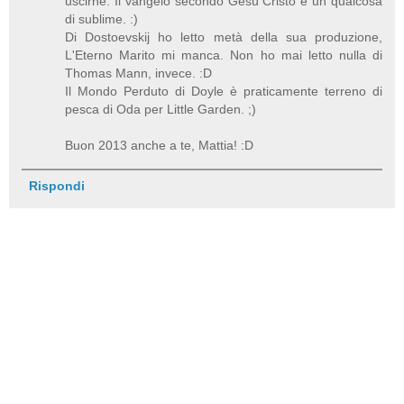
uscirne. Il vangelo secondo Gesù Cristo è un qualcosa
di sublime. :)
Di Dostoevskij ho letto metà della sua produzione,
L'Eterno Marito mi manca. Non ho mai letto nulla di
Thomas Mann, invece. :D
Il Mondo Perduto di Doyle è praticamente terreno di
pesca di Oda per Little Garden. ;)
Buon 2013 anche a te, Mattia! :D
Rispondi