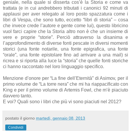
geniale, nella quale si disserta cos’è la Storia e come va
trattata (e in cui andrebbero tributati i canonici 92 minuti di
applausi per aver relegato al loro posto spazzatura come i
libri di Vespa, che sono tutto, eccetto “libri di storia” – cosa
che invece crede l’autore e gente come lui), questo libricino
vuol farci capire che la Storia altro non è che un insieme di
vere e proprie “storie”. Perciò attraverso la disanima e
l’approfondimento di diverse fonti pescate in diversi momenti
storici (una fonte notarile, una fonte epigrafica, una fonte
“orale”, una fonte epistolare fino ad arrivare a una mail) si
ricrea e si riporta alla luce la “storia” che quelle fonti storiche
ci hanno raccontato nel loro linguaggio specifico.
Menzione d’onore per “La fine dell’Eternità” di Asimov, per il
primo volume de “La torre nera” che mi ha riappacificato con
King e per il primo volume di Artemis Fowl, che m’è piaciuto
davvero tanto.
E voi? Quali sono i libri che più vi sono piaciuti nel 2012?
postato il giorno
martedì, gennaio 08, 2013
Condividi