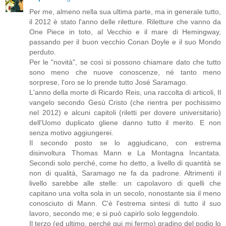
Per me, almeno nella sua ultima parte, ma in generale tutto,
il 2012 è stato l'anno delle riletture. Riletture che vanno da
One Piece in toto, al Vecchio e il mare di Hemingway,
passando per il buon vecchio Conan Doyle e il suo Mondo
perduto.
Per le "novità", se così si possono chiamare dato che tutto
sono meno che nuove conoscenze, né tanto meno
sorprese, l'oro se lo prende tutto José Saramago.
L'anno della morte di Ricardo Reis, una raccolta di articoli, Il
vangelo secondo Gesù Cristo (che rientra per pochissimo
nel 2012) e alcuni capitoli (riletti per dovere universitario)
dell'Uomo duplicato gliene danno tutto il merito. E non
senza motivo aggiungerei.
Il secondo posto se lo aggiudicano, con estrema
disinvoltura Thomas Mann e La Montagna Incantata.
Secondi solo perché, come ho detto, a livello di quantità se
non di qualità, Saramago ne fa da padrone. Altrimenti il
livello sarebbe alle stelle: un capolavoro di quelli che
capitano una volta sola in un secolo, nonostante sia il meno
conosciuto di Mann. C'è l'estrema sintesi di tutto il suo
lavoro, secondo me; e si può capirlo solo leggendolo.
Il terzo (ed ultimo, perché qui mi fermo) gradino del podio lo