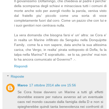
Il giovanissimo Doflamingo, che chiedeva al padre il perche'
della scomparsa degli schiavi e minacciava tutti i comuni di
morte anche solo per avergli rivolto la parola, veniva visto
dal fratello piu' piccolo come una sorta di voce
completamente fuori dal coro. Come un pazzo che con lui e
i suoi genitori non centrava nulla.
La vera domanda che bisogna farsi e' un' altra: se Cora e'
in realta un Marine infiltrato da Sengoku nella Donquijotte
Family.. come fa a non sapere, data anche la sua altissima
carica, che Vergo, in realta' pirata sottoposto di Dofla, fa la
talpa nella Marina? E soprattutto.. se lo sa, perche' mai non
lo ha ancora comunicato al Governo? .-.
Rispondi
Risposte
Marco
17 ottobre 2014 alle ore 15:56
Se Cora fosse davvero un Marine a tutti gli effetti
dovrebbe essere per natura avverso ad un eventuale
caos nel mondo causato dalla famiglia della D e non si
spiegherebbe quindi tanta benevolenza nei confronti di