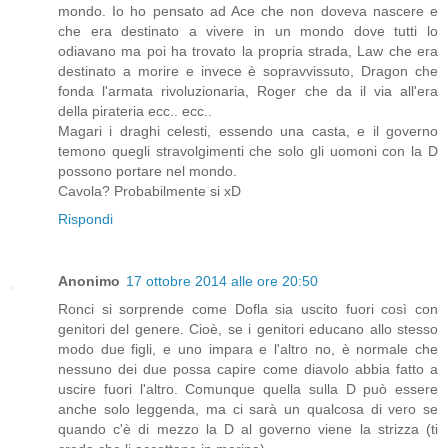
mondo. Io ho pensato ad Ace che non doveva nascere e
che era destinato a vivere in un mondo dove tutti lo
odiavano ma poi ha trovato la propria strada, Law che era
destinato a morire e invece è sopravvissuto, Dragon che
fonda l'armata rivoluzionaria, Roger che da il via all'era
della pirateria ecc.. ecc..
Magari i draghi celesti, essendo una casta, e il governo
temono quegli stravolgimenti che solo gli uomoni con la D
possono portare nel mondo.
Cavola? Probabilmente si xD
Rispondi
Anonimo
17 ottobre 2014 alle ore 20:50
Ronci si sorprende come Dofla sia uscito fuori così con
genitori del genere. Cioè, se i genitori educano allo stesso
modo due figli, e uno impara e l'altro no, è normale che
nessuno dei due possa capire come diavolo abbia fatto a
uscire fuori l'altro. Comunque quella sulla D può essere
anche solo leggenda, ma ci sarà un qualcosa di vero se
quando c'è di mezzo la D al governo viene la strizza (ti