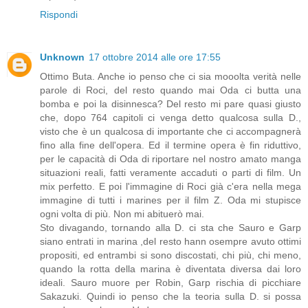
Rispondi
Unknown
17 ottobre 2014 alle ore 17:55
Ottimo Buta. Anche io penso che ci sia mooolta verità nelle
parole di Roci, del resto quando mai Oda ci butta una
bomba e poi la disinnesca? Del resto mi pare quasi giusto
che, dopo 764 capitoli ci venga detto qualcosa sulla D.,
visto che è un qualcosa di importante che ci accompagnerà
fino alla fine dell'opera. Ed il termine opera è fin riduttivo,
per le capacità di Oda di riportare nel nostro amato manga
situazioni reali, fatti veramente accaduti o parti di film. Un
mix perfetto. E poi l'immagine di Roci già c'era nella mega
immagine di tutti i marines per il film Z. Oda mi stupisce
ogni volta di più. Non mi abituerò mai.
Sto divagando, tornando alla D. ci sta che Sauro e Garp
siano entrati in marina ,del resto hann osempre avuto ottimi
propositi, ed entrambi si sono discostati, chi più, chi meno,
quando la rotta della marina è diventata diversa dai loro
ideali. Sauro muore per Robin, Garp rischia di picchiare
Sakazuki. Quindi io penso che la teoria sulla D. si possa