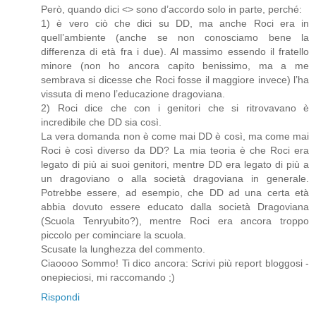
Però, quando dici <> sono d’accordo solo in parte, perché:
1) è vero ciò che dici su DD, ma anche Roci era in
quell’ambiente (anche se non conosciamo bene la
differenza di età fra i due). Al massimo essendo il fratello
minore (non ho ancora capito benissimo, ma a me
sembrava si dicesse che Roci fosse il maggiore invece) l’ha
vissuta di meno l’educazione dragoviana.
2) Roci dice che con i genitori che si ritrovavano è
incredibile che DD sia così.
La vera domanda non è come mai DD è così, ma come mai
Roci è così diverso da DD? La mia teoria è che Roci era
legato di più ai suoi genitori, mentre DD era legato di più a
un dragoviano o alla società dragoviana in generale.
Potrebbe essere, ad esempio, che DD ad una certa età
abbia dovuto essere educato dalla società Dragoviana
(Scuola Tenryubito?), mentre Roci era ancora troppo
piccolo per cominciare la scuola.
Scusate la lunghezza del commento.
Ciaoooo Sommo! Ti dico ancora: Scrivi più report bloggosi -
onepieciosi, mi raccomando ;)
Rispondi