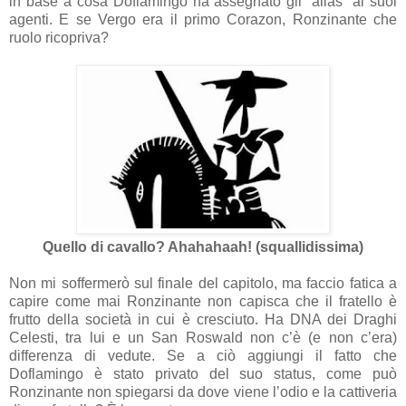
in base a cosa Doflamingo ha assegnato gli “alias” ai suoi
agenti. E se Vergo era il primo Corazon, Ronzinante che
ruolo ricopriva?
Quello di cavallo? Ahahahaah! (squallidissima)
Non mi soffermerò sul finale del capitolo, ma faccio fatica a
capire come mai Ronzinante non capisca che il fratello è
frutto della società in cui è cresciuto. Ha DNA dei Draghi
Celesti, tra lui e un San Roswald non c’è (e non c’era)
differenza di vedute. Se a ciò aggiungi il fatto che
Doflamingo è stato privato del suo status, come può
Ronzinante non spiegarsi da dove viene l’odio e la cattiveria