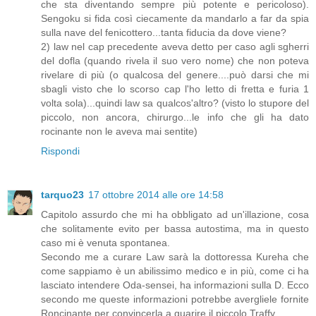
che sta diventando sempre più potente e pericoloso).
Sengoku si fida così ciecamente da mandarlo a far da spia
sulla nave del fenicottero...tanta fiducia da dove viene?
2) law nel cap precedente aveva detto per caso agli sgherri
del dofla (quando rivela il suo vero nome) che non poteva
rivelare di più (o qualcosa del genere....può darsi che mi
sbagli visto che lo scorso cap l'ho letto di fretta e furia 1
volta sola)...quindi law sa qualcos'altro? (visto lo stupore del
piccolo, non ancora, chirurgo...le info che gli ha dato
rocinante non le aveva mai sentite)
Rispondi
tarquo23
17 ottobre 2014 alle ore 14:58
Capitolo assurdo che mi ha obbligato ad un'illazione, cosa
che solitamente evito per bassa autostima, ma in questo
caso mi è venuta spontanea.
Secondo me a curare Law sarà la dottoressa Kureha che
come sappiamo è un abilissimo medico e in più, come ci ha
lasciato intendere Oda-sensei, ha informazioni sulla D. Ecco
secondo me queste informazioni potrebbe avergliele fornite
Roncinante per convincerla a guarire il piccolo Traffy.