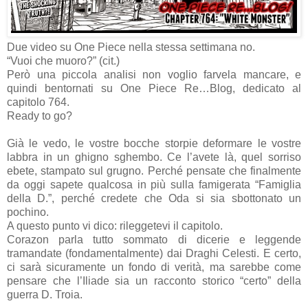
Due video su One Piece nella stessa settimana no.
“Vuoi che muoro?” (cit.)
Però una piccola analisi non voglio farvela mancare, e
quindi bentornati su One Piece Re…Blog, dedicato al
capitolo 764.
Ready to go?
Già le vedo, le vostre bocche storpie deformare le vostre
labbra in un ghigno sghembo. Ce l’avete là, quel sorriso
ebete, stampato sul grugno. Perché pensate che finalmente
da oggi sapete qualcosa in più sulla famigerata “Famiglia
della D.”, perché credete che Oda si sia sbottonato un
pochino.
A questo punto vi dico: rileggetevi il capitolo.
Corazon parla tutto sommato di dicerie e leggende
tramandate (fondamentalmente) dai Draghi Celesti. E certo,
ci sarà sicuramente un fondo di verità, ma sarebbe come
pensare che l’Iliade sia un racconto storico “certo” della
guerra D. Troia.