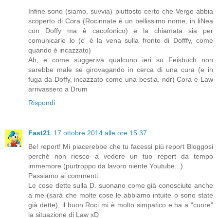
Infine sono (siamo, suvvia) piuttosto certo che Vergo abbia
scoperto di Cora (Rocinnate è un bellissimo nome, in liNea
con Doffy ma è cacofonico) e la chiamata sia per
comunicarle lo (c' è la vena sulla fronte di Dofffy, come
quando è incazzato)
Ah, e come suggeriva qualcuno ieri su Feisbuch non
sarebbe male se girovagando in cerca di una cura (e in
fuga da Doffy, incazzato come una bestia. ndr) Cora e Law
arrivassero a Drum
Rispondi
Fast21
17 ottobre 2014 alle ore 15:37
Bel report! Mi piacerebbe che tu facessi più report Bloggosi
perché non riesco a vedere un tuo report da tempo
immemore (purtroppo da lavoro niente Youtube...).
Passiamo ai commenti:
Le cose dette sulla D. suonano come già conosciute anche
a me (sarà che molte cose le abbiamo intuite o sono state
già dette), il buon Roci mi è molto simpatico e ha a “cuore”
la situazione di Law xD