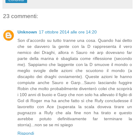
Condividi
23 commenti:
Unknown
17 ottobre 2014 alle ore 14:20
Son d'accordo su tutto tranne una cosa. Quando hai detto
che se davvero la gente con la D rappresenta il vero
nemico dei Draghi, allora n Sauro nè arp dovevano far
parte della marina è sbagliata come riflessione (secondo
me). Sappiamo che laggente con la D smuove il mondo o
meglio svogle delle azioni che scuotono il mondo (a
discapito dei draghi ovviamente). Queste azioni le hanno
compiute anche Sauro e Garp...Sauro lasciando fuggire
Robin che molto probabilmente diventerò colei che scoprirà
i 100 anni di buoio e Garp che non solo ha allevato il figlio di
Gol di Roger ma ha anche fatto sì che Rufy concludesse il
lavoretto con Ace (superata la scala doveva tirare un
pugnazzo a Rufy che ala fine non ha tirato e questo
avrebbe potuto definitivamente far terminare la
storria)...non se se mi spiego
Rispondi