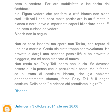
cosa succederà. Per ora soddisfatto e incuriosito dal
flashback.
p.s. Figata vedere che per fare la città bianca non siano
stati utilizzati i neri, cosa molto particolare in un fumetto in
bianco e nero, dove è importante saperli bilanciare bene. E'
una cosa curiosa da vedere.
Bleach non lo seguo.
Non so cosa inserirai ma spero non Toriko, che reputo di
una noia mortale. Credo sia stato troppo sopravvalutato. Ho
provato a dargli una seconda possibilità e ho provato a
rileggerlo, ma mi sono stancato di nuovo.
Non credo sia Fairy Tail...spero non lo sia. Se dovesse
essere quello penso che lo perculerei e basta. Ma in fondo,
se si tratta di sostituire Naruto, che già abbiamo
abbondantemente sfottuto, forse Fairy Tail è il degno
sostituto. Della serie " e adesso chi prendiamo in giro"?
Rispondi
Unknown
3 ottobre 2014 alle ore 16:06