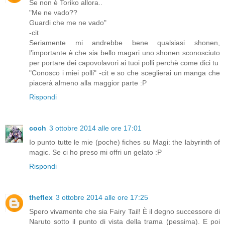
Se non è Toriko allora..
"Me ne vado??
Guardi che me ne vado"
-cit
Seriamente mi andrebbe bene qualsiasi shonen,
l'importante è che sia bello magari uno shonen sconosciuto
per portare dei capovolavori ai tuoi polli perchè come dici tu
"Conosco i miei polli" -cit e so che sceglierai un manga che
piacerà almeno alla maggior parte :P
Rispondi
coch
3 ottobre 2014 alle ore 17:01
Io punto tutte le mie (poche) fiches su Magi: the labyrinth of
magic. Se ci ho preso mi offri un gelato :P
Rispondi
theflex
3 ottobre 2014 alle ore 17:25
Spero vivamente che sia Fairy Tail! È il degno successore di
Naruto sotto il punto di vista della trama (pessima). E poi