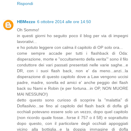
Rispondi
HBMezzo
6 ottobre 2014 alle ore 14:50
Oh Sommo!
in questi giorni ho seguito poco il blog per via di impegni
lavorativi...
e ho potuto leggere con calma il capitolo di OP solo ora...
come sempre accade per tutti i flashback di Oda:
disperazione, morte e "occultamento della verita'" sono il filo
conduttore dei vari passati presentati nelle varie saghe...e
DR, con i suoi flash back, non e' da meno...anzi...la
disperazione di questo capitolo dove a Law vengono uccisi
padre, madre, sorella ed amici e' anche peggio dei flash
back su Nami e Robin (e per fortuna...in OP, NON MUORE
MAI NESSUNO!)
detto questo sono curioso di scoprire la "malattia" di
Doflasilvio...se fino al capitolo del flash back di dofla gli
occhiali potevano essere solo un vezzo, dopo quel capitolo
(non ricordo quale fosse...forse il 757 o il 58) e soprattutto
dopo questo, con il particolare degli occhiali appoggiati
vicino alla bottiglia...e la doppia immagine di dofla