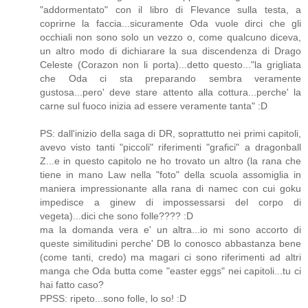
"addormentato" con il libro di Flevance sulla testa, a
coprirne la faccia...sicuramente Oda vuole dirci che gli
occhiali non sono solo un vezzo o, come qualcuno diceva,
un altro modo di dichiarare la sua discendenza di Drago
Celeste (Corazon non li porta)...detto questo..."la grigliata
che Oda ci sta preparando sembra veramente
gustosa...pero' deve stare attento alla cottura...perche' la
carne sul fuoco inizia ad essere veramente tanta" :D
PS: dall'inizio della saga di DR, soprattutto nei primi capitoli,
avevo visto tanti "piccoli" riferimenti "grafici" a dragonball
Z...e in questo capitolo ne ho trovato un altro (la rana che
tiene in mano Law nella "foto" della scuola assomiglia in
maniera impressionante alla rana di namec con cui goku
impedisce a ginew di impossessarsi del corpo di
vegeta)...dici che sono folle???? :D
ma la domanda vera e' un altra...io mi sono accorto di
queste similitudini perche' DB lo conosco abbastanza bene
(come tanti, credo) ma magari ci sono riferimenti ad altri
manga che Oda butta come "easter eggs" nei capitoli...tu ci
hai fatto caso?
PPSS: ripeto...sono folle, lo so! :D