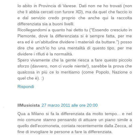
Io abito in Provincia di Varese. Dati non ne ho trovati (non
che li abbia cercati con furore XD), ma da quel che faccio io
e dal servizio credo proprio che anche qui la raccolta
differenziata sia a buoni livelli.
Ricollegandomi a quanto hai detto tu ("Essendo cresciuto in
Piemonte, dove la differenziata si è sempre fatta, per me
era ed è un'abitudine dividere i materiali da buttare.") posso
dire che anch'io ho una mentalità di questo tipo, per me
dividere i rifiuti è la normalità.
Spero vivamente che la gente riesca a fare questo piccolo
sforzo (davvero, non ci vuole niente!), sarebbe la prova che
qualcosa in più ce lo meritiamo (come Popolo, Nazione o
quel che è). :)
Rispondi
IlMusicista
27 marzo 2011 alle ore 20:00
Qua a Milano si fa la differenziata da molto tempo... e nel
mio comune stanno pensando di attuare un piano simile a
quello dell'ecomoneta, coniata recentemente dalla Zecca, al
fine di invogliare le persone a fare la differenziata.