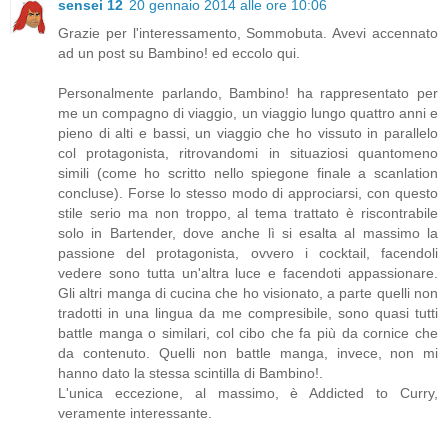
sensei 12
20 gennaio 2014 alle ore 10:06
Grazie per l'interessamento, Sommobuta. Avevi accennato
ad un post su Bambino! ed eccolo qui.
Personalmente parlando, Bambino! ha rappresentato per
me un compagno di viaggio, un viaggio lungo quattro anni e
pieno di alti e bassi, un viaggio che ho vissuto in parallelo
col protagonista, ritrovandomi in situaziosi quantomeno
simili (come ho scritto nello spiegone finale a scanlation
concluse). Forse lo stesso modo di approciarsi, con questo
stile serio ma non troppo, al tema trattato è riscontrabile
solo in Bartender, dove anche lì si esalta al massimo la
passione del protagonista, ovvero i cocktail, facendoli
vedere sono tutta un'altra luce e facendoti appassionare.
Gli altri manga di cucina che ho visionato, a parte quelli non
tradotti in una lingua da me compresibile, sono quasi tutti
battle manga o similari, col cibo che fa più da cornice che
da contenuto. Quelli non battle manga, invece, non mi
hanno dato la stessa scintilla di Bambino!.
L'unica eccezione, al massimo, è Addicted to Curry,
veramente interessante.