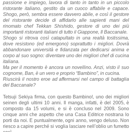
passione e impiego, lavora di tanto in tanto in un piccolo
ristorante italiano, gestito da un cuoco affabile e capace.
Shogo, però, sembra essere davvero abile, e così il gestore
del ristorante decide di affidarlo alle sapienti mani del
rinomato chef Tekkan Shishido, gestore di uno dei più
importanti ristoranti italiani di tutto il Giappone, Il Baccanale.
Shogo si ritrova così catapultato in una realtà tostissima,
dove resistono (ed emergono) soprattutto i migliori. Dovrà
abbandonare università e fidanzata per dedicarsi anima e
corpo al suo sogno: diventare uno dei migliori chef di cucina
italiana.
Ma per il momento è ancora un novellino. Anzi, visto il suo
cognome, Ban, è un vero e proprio “Bambino”, in cucina.
Riuscirà il nostro eroe ad affermarsi nel campo di battaglia
del Baccanale?
Tetsuji Sekiya firma, con questo Bambino!, uno dei migliori
seinen degli ultimi 10 anni. Il manga, infatti, è del 2005, è
composto da 15 volumi, e si è concluso nel 2009. Sono
cinque anni che aspetto che una Casa Editrice nostrana lo
porti da noi. E puntualmente, ogni anno, vengo deluso. Non
riesco a capire perché si voglia lasciare nell’oblio un fumetto