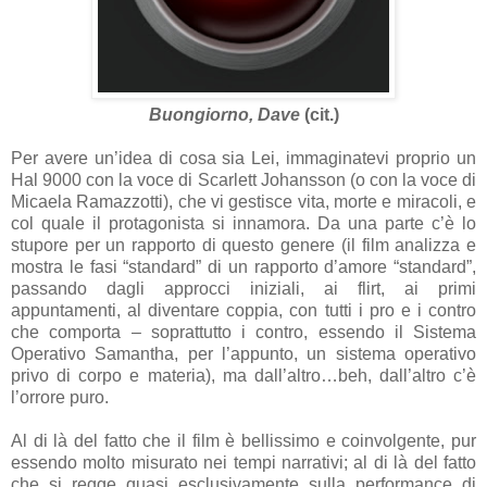
Buongiorno, Dave
(cit.)
Per avere un’idea di cosa sia Lei, immaginatevi proprio un
Hal 9000 con la voce di Scarlett Johansson (o con la voce di
Micaela Ramazzotti), che vi gestisce vita, morte e miracoli, e
col quale il protagonista si innamora. Da una parte c’è lo
stupore per un rapporto di questo genere (il film analizza e
mostra le fasi “standard” di un rapporto d’amore “standard”,
passando dagli approcci iniziali, ai flirt, ai primi
appuntamenti, al diventare coppia, con tutti i pro e i contro
che comporta – soprattutto i contro, essendo il Sistema
Operativo Samantha, per l’appunto, un sistema operativo
privo di corpo e materia), ma dall’altro…beh, dall’altro c’è
l’orrore puro.
Al di là del fatto che il film è bellissimo e coinvolgente, pur
essendo molto misurato nei tempi narrativi; al di là del fatto
che si regge quasi esclusivamente sulla performance di