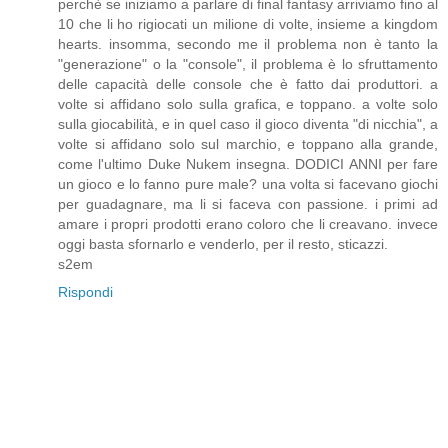
perchè se iniziamo a parlare di final fantasy arriviamo fino al
10 che li ho rigiocati un milione di volte, insieme a kingdom
hearts. insomma, secondo me il problema non è tanto la
"generazione" o la "console", il problema è lo sfruttamento
delle capacità delle console che è fatto dai produttori. a
volte si affidano solo sulla grafica, e toppano. a volte solo
sulla giocabilità, e in quel caso il gioco diventa "di nicchia", a
volte si affidano solo sul marchio, e toppano alla grande,
come l'ultimo Duke Nukem insegna. DODICI ANNI per fare
un gioco e lo fanno pure male? una volta si facevano giochi
per guadagnare, ma li si faceva con passione. i primi ad
amare i propri prodotti erano coloro che li creavano. invece
oggi basta sfornarlo e venderlo, per il resto, sticazzi.
s2em
Rispondi