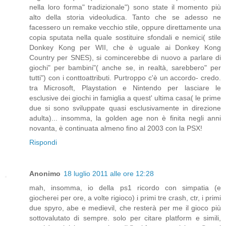
nella loro forma" tradizionale") sono state il momento più
alto della storia videoludica. Tanto che se adesso ne
facessero un remake vecchio stile, oppure direttamente una
copia sputata nella quale sostituire sfondali e nemici( stile
Donkey Kong per WII, che è uguale ai Donkey Kong
Country per SNES), si comincerebbe di nuovo a parlare di
giochi" per bambini"( anche se, in realtà, sarebbero" per
tutti") con i conttoattributi. Purtroppo c'è un accordo- credo.
tra Microsoft, Playstation e Nintendo per lasciare le
esclusive dei giochi in famiglia a quest' ultima casa( le prime
due si sono sviluppate quasi esclusivamente in direzione
adulta)... insomma, la golden age non è finita negli anni
novanta, è continuata almeno fino al 2003 con la PSX!
Rispondi
Anonimo
18 luglio 2011 alle ore 12:28
mah, insomma, io della ps1 ricordo con simpatia (e
giocherei per ore, a volte rigioco) i primi tre crash, ctr, i primi
due spyro, abe e medievil, che resterà per me il gioco più
sottovalutato di sempre. solo per citare platform e simili,