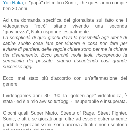
Yuji Naka
, il "papà" del mitico Sonic, che quest'anno compie
ben 20 anni.
Ad una domanda specifica del giornalista sul fatto che i
videogames "retrò" stiano vivendo una seconda
"giovinezza", Naka risponde testualmente:
La semplicità di quei giochi dava la possibilità agli utenti di
capire subito cosa fare per vincere e cosa non fare per
evitare di perdere, delle regole chiare sono per me la chiave
del divertimento. Ecco perchè molti titoli, riscoprendo la
semplicità del passato, stanno riscuotendo così grande
successo oggi.
Ecco, mai stato più d'accordo con un'affermazione del
genere.
I videogames anni '80 - '90, la "golden age" videoludica, è
stata - ed è a mio avviso tutt'oggi - insuperabile e insuperata.
Giochi quali Super Mario, Streets of Rage, Street Fighter,
Sonic, e altri, se giocati oggi, oltre ad essere estremamente
godibili e giocabilissimi, sono ancora attuali e non risentono