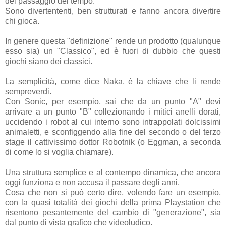
del passaggio del tempo.
Sono divertententi, ben strutturati e fanno ancora divertire
chi gioca.
In genere questa "definizione" rende un prodotto (qualunque
esso sia) un "Classico", ed è fuori di dubbio che questi
giochi siano dei classici.
La semplicità, come dice Naka, è la chiave che li rende
sempreverdi.
Con Sonic, per esempio, sai che da un punto "A" devi
arrivare a un punto "B" collezionando i mitici anelli dorati,
uccidendo i robot al cui interno sono intrappolati dolcissimi
animaletti, e sconfiggendo alla fine del secondo o del terzo
stage il cattivissimo dottor Robotnik (o Eggman, a seconda
di come lo si voglia chiamare).
Una struttura semplice e al contempo dinamica, che ancora
oggi funziona e non accusa il passare degli anni.
Cosa che non si può certo dire, volendo fare un esempio,
con la quasi totalità dei giochi della prima Playstation che
risentono pesantemente del cambio di "generazione", sia
dal punto di vista grafico che videoludico.