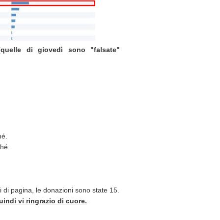
(quelle di giovedì sono "falsate"
hé.
ché.
 di pagina, le donazioni sono state 15.
uindi vi ringrazio di cuore.