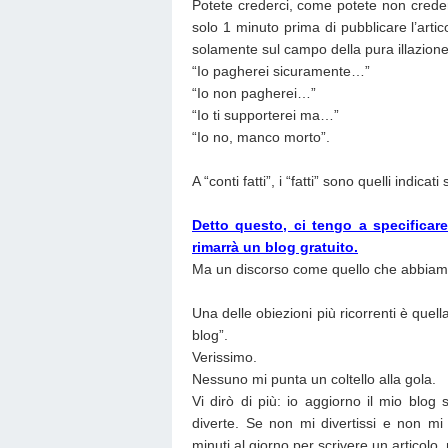
Potete crederci, come potete non creder
solo 1 minuto prima di pubblicare l’arti
solamente sul campo della pura illazione
“Io pagherei sicuramente…”
“Io non pagherei…”
“Io ti supporterei ma…”
“Io no, manco morto”.
A “conti fatti”, i “fatti” sono quelli indicati
Detto questo, ci tengo a specificare
rimarrà un blog gratuito.
Ma un discorso come quello che abbiamo 
Una delle obiezioni più ricorrenti è que
blog”.
Verissimo.
Nessuno mi punta un coltello alla gola.
Vi dirò di più: io aggiorno il mio blog
diverte. Se non mi divertissi e non mi
minuti al giorno per scrivere un articolo, 