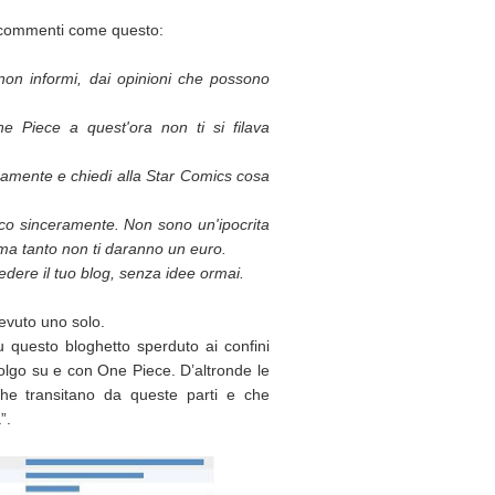
i commenti come questo:
non informi, dai opinioni che possono
e Piece a quest'ora non ti si filava
camente e chiedi alla Star Comics cosa
dico sinceramente. Non sono un'ipocrita
ma tanto non ti daranno un euro.
dere il tuo blog, senza idee ormai.
evuto uno solo.
u questo bloghetto sperduto ai confini
volgo su e con One Piece. D’altronde le
i che transitano da queste parti e che
”.