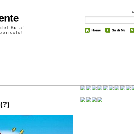
Mente
 del Buta".
Home
Su di Me
pericolo!
21
(?)