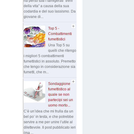
ha perso tutti i famigerati “treni
della vita” a causa della sua
codardia e del suo lassismo. Da
giovane di...
Top 5 -
Combattimenti
fumettistici
Una Top 5 su
quelli che ritengo
i migliori 5 combattimenti
fumettistici in assoluto. Premetto
che tengo in considerazione sia
fumetti, che m...
Sondaggione
fumettistico al
quale se non
partecipi sei un
uomo morto...
C’è un’idea che mi frulla da un
bel po’ in testa, e che potrebbe
servire a me per unire l’utile al
dilettevole. Il post pubblicato ieri
(ma ...