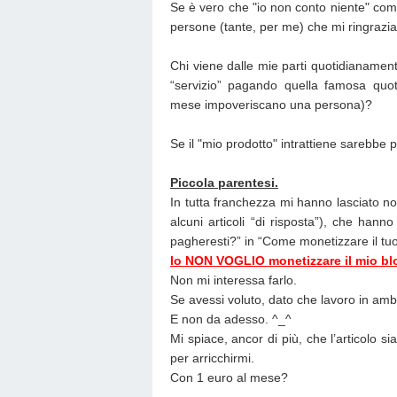
Se è vero che "io non conto niente" co
persone (tante, per me) che mi ringrazi
Chi viene dalle mie parti quotidianament
“servizio” pagando quella famosa quot
mese impoveriscano una persona)?
Se il "mio prodotto" intrattiene sarebbe p
Piccola parentesi.
In tutta franchezza mi hanno lasciato n
alcuni articoli “di risposta”), che hann
pagheresti?” in “Come monetizzare il tuo
Io NON VOGLIO monetizzare il mio bl
Non mi interessa farlo.
Se avessi voluto, dato che lavoro in ambit
E non da adesso. ^_^
Mi spiace, ancor di più, che l’articolo s
per arricchirmi.
Con 1 euro al mese?