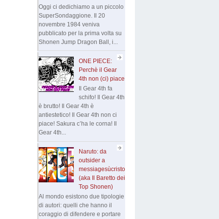
Oggi ci dedichiamo a un piccolo
SuperSondaggione. Il 20
novembre 1984 veniva
pubblicato per la prima volta su
Shonen Jump Dragon Ball, i...
ONE PIECE:
Perchè il Gear
4th non (ci) piace
Il Gear 4th fa
schifo! Il Gear 4th
è brutto! Il Gear 4th è
antiestetico! Il Gear 4th non ci
piace! Sakura c’ha le corna! Il
Gear 4th...
Naruto: da
outsider a
messiagesùcristo
(aka Il Baretto dei
Top Shonen)
Al mondo esistono due tipologie
di autori: quelli che hanno il
coraggio di difendere e portare