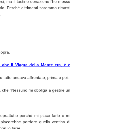
ci, ma il tastino donazione l’ho messo
colo. Perché altrimenti saremmo rimasti
.
 sopra.
 che Il Viagra della Mente era, è e
fatto andava affrontato, prima o poi.
lla che “Nessuno mi obbliga a gestire un
 soprattutto perché mi piace farlo e mi
 piacerebbe perdere quella ventina di
non lo farei.