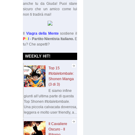
anche tu da Giuda! Puoi stare
sicuro che un amico come lui
non ti tradirà mai!
Il
Viagra della Mente
sostiene il
P
N
I
- Partito Nientista Italiano.
E
tu? Che aspetti?
WEEKLY HIT!
Top 15
#totaletombale:
Shonen Manga
(3 di 3)
E siamo infine
giunti all’ultima parte di questa
Top Shonen #totaletombale.
Una piccola calvacata doverosa,
leggera e molto user friendly, a...
Il Cavaliere
Oscuro - Il
Ritorno