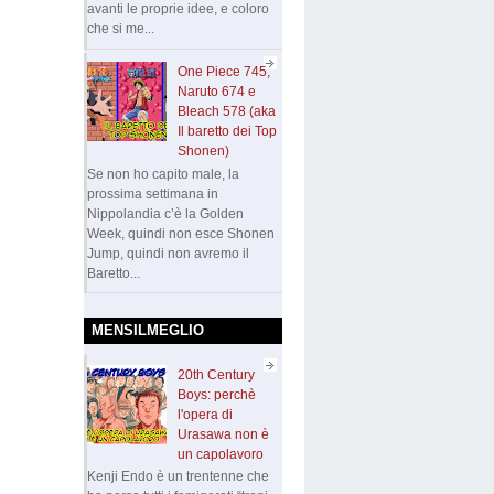
avanti le proprie idee, e coloro
che si me...
One Piece 745,
Naruto 674 e
Bleach 578 (aka
Il baretto dei Top
Shonen)
Se non ho capito male, la
prossima settimana in
Nippolandia c’è la Golden
Week, quindi non esce Shonen
Jump, quindi non avremo il
Baretto...
MENSILMEGLIO
20th Century
Boys: perchè
l'opera di
Urasawa non è
un capolavoro
Kenji Endo è un trentenne che