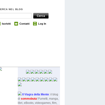
CERCA NEL BLOG
Iscriviti
Contatti
Log In
Il Viagra della Mente
: il blog
di
sommobut
a
! Fumetti, manga,
libri, eBooks, videogames, film,