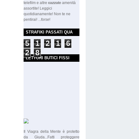
telefilm e altre
cazzate
amenità
assortite! Leggici
quotidianamente! Non te ne
pentirai! ...
forse
!
STRAFIKI PASSATI QUA
5
1
2
1
6
2
8
LETTORI BUTICI FISSI
Il Viagra della Mente è protetto
da Giuda...Fatti proteggere