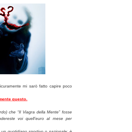
icuramente mi sarò fatto capire poco
emente questo.
do) che “Il Viagra della Mente” fosse
pendereste voi quell’euro al mese per
un quotidiano sportivo o nazionale; è