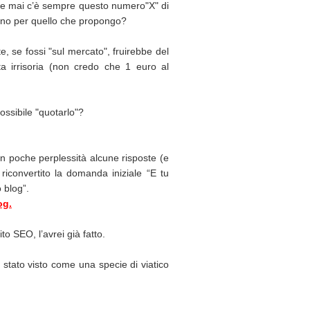
me mai c’è sempre questo numero"X" di
ano per quello che propongo?
e, se fossi "sul mercato", fruirebbe del
a irrisoria (non credo che 1 euro al
ossibile "quotarlo"?
on poche perplessità alcune risposte (e
o riconvertito la domanda iniziale “E tu
 blog”.
og.
o SEO, l’avrei già fatto.
ia stato visto come una specie di viatico