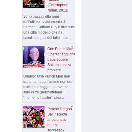
(Christopher
Nolan, 2012)
Sono passati otto anni
dall’ultimo avvistamento di
Batman. Gotham City è divenuta
una città modello che ha
sconfitto quasi del tutto la cri...
One Punch Man:
5 personaggi che
batterebbero
Saitama senza
problemi
Quando One Punch Man non
era una moda, l’anime non era
uscito, e a leggerlo eravamo
solo in tre (permettetemi il
“momento hipster”, plea...
Perchè Dragon
Ball riscuote
ancora tutto
questo
successo?