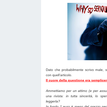
Dato che probabilmente scrivo male, s
con quell’articolo.
Il cuore della questione era semplic
Ammettiamo per un attimo (e per assur
una rivista: in tutta sincerità, lo s
leggerla?
In fondo 1 euro è meno del prezzo per 