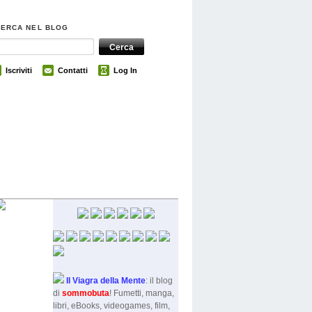
CERCA NEL BLOG
Iscriviti
Contatti
Log In
Il Viagra della Mente
: il blog
di
sommobut
a
! Fumetti, manga,
libri, eBooks, videogames, film,