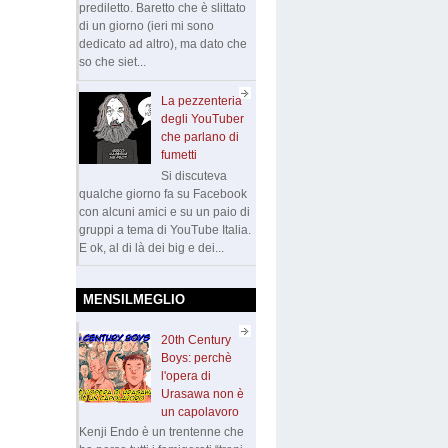
prediletto. Baretto che è slittato
di un giorno (ieri mi sono
dedicato ad altro), ma dato che
so che siet...
La pezzenteria
degli YouTuber
che parlano di
fumetti
Si discuteva
qualche giorno fa su Facebook
con alcuni amici e su un paio di
gruppi a tema di YouTube Italia.
E ok, al di là dei big e dei...
MENSILMEGLIO
20th Century
Boys: perchè
l'opera di
Urasawa non è
un capolavoro
Kenji Endo è un trentenne che