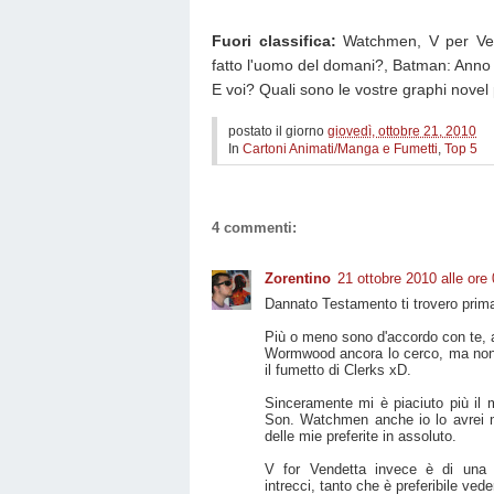
Fuori classifica:
Watchmen, V per Vend
fatto l'uomo del domani?, Batman: Anno
E voi? Quali sono le vostre graphi novel 
postato il giorno
giovedì, ottobre 21, 2010
In
Cartoni Animati/Manga e Fumetti
,
Top 5
4 commenti:
Zorentino
21 ottobre 2010 alle ore
Dannato Testamento ti trovero prima
Più o meno sono d'accordo con te, 
Wormwood ancora lo cerco, ma non
il fumetto di Clerks xD.
Sinceramente mi è piaciuto più i
Son. Watchmen anche io lo avrei m
delle mie preferite in assoluto.
V for Vendetta invece è di una
intrecci, tanto che è preferibile veder