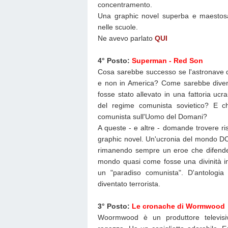
concentramento.
Una graphic novel superba e maestos
nelle scuole.
Ne avevo parlato
QUI
4° Posto:
Superman - Red Son
Cosa sarebbe successo se l'astronave d
e non in America? Come sarebbe diven
fosse stato allevato in una fattoria ucr
del regime comunista sovietico? E ch
comunista sull'Uomo del Domani?
A queste - e altre - domande trovere ri
graphic novel. Un'ucronia del mondo D
rimanendo sempre un eroe che difende l
mondo quasi come fosse una divinità in
un "paradiso comunista". D'antologia
diventato terrorista.
3° Posto:
Le cronache di Wormwood
Woormwood è un produttore televisiv