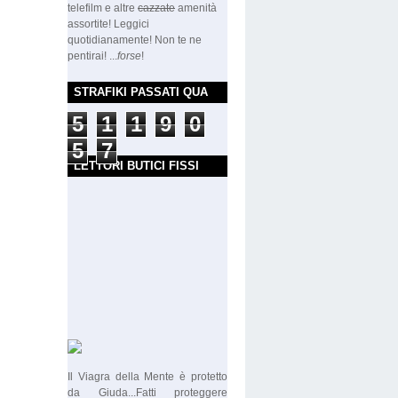
telefilm e altre
cazzate
amenità
assortite! Leggici
quotidianamente! Non te ne
pentirai! ...
forse
!
STRAFIKI PASSATI QUA
5
1
1
9
0
5
7
LETTORI BUTICI FISSI
Il Viagra della Mente è protetto
da Giuda...Fatti proteggere