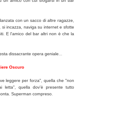
Ed un amico con cui sfogarsi in un bar
idanzata con un sacco di altre ragazze,
, si incazza, naviga su internet e sfotte
ti. E l'amico del bar altri non è che la
esta dissacrante opera geniale...
liere Oscuro
eve leggere per forza", quella che "non
i letta", quella dov'è presente tutto
e conta. Superman compreso.