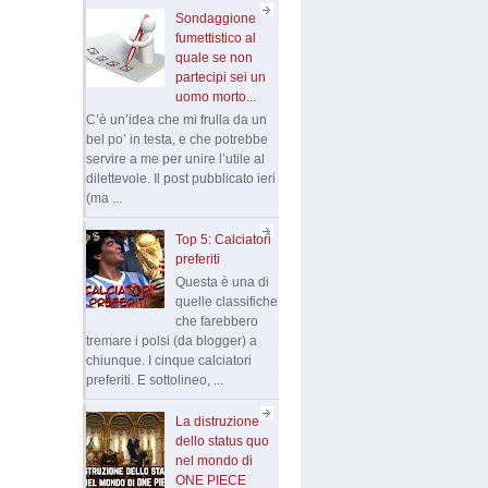
Sondaggione
fumettistico al
quale se non
partecipi sei un
uomo morto...
C’è un’idea che mi frulla da un
bel po’ in testa, e che potrebbe
servire a me per unire l’utile al
dilettevole. Il post pubblicato ieri
(ma ...
Top 5: Calciatori
preferiti
Questa è una di
quelle classifiche
che farebbero
tremare i polsi (da blogger) a
chiunque. I cinque calciatori
preferiti. E sottolineo, ...
La distruzione
dello status quo
nel mondo di
ONE PIECE