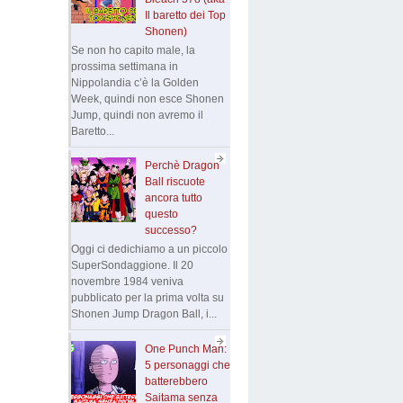
Il baretto dei Top
Shonen)
Se non ho capito male, la
prossima settimana in
Nippolandia c’è la Golden
Week, quindi non esce Shonen
Jump, quindi non avremo il
Baretto...
Perchè Dragon
Ball riscuote
ancora tutto
questo
successo?
Oggi ci dedichiamo a un piccolo
SuperSondaggione. Il 20
novembre 1984 veniva
pubblicato per la prima volta su
Shonen Jump Dragon Ball, i...
One Punch Man:
5 personaggi che
batterebbero
Saitama senza