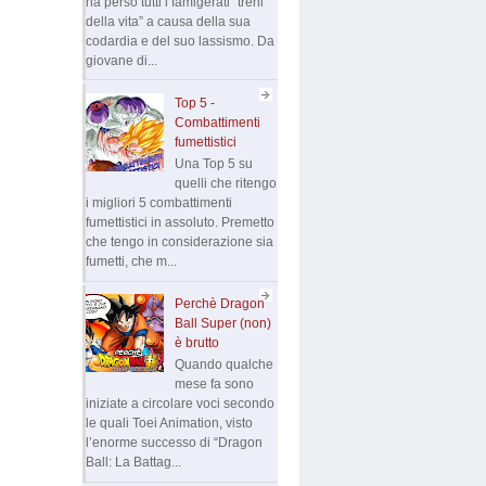
ha perso tutti i famigerati “treni
della vita” a causa della sua
codardia e del suo lassismo. Da
giovane di...
Top 5 -
Combattimenti
fumettistici
Una Top 5 su
quelli che ritengo
i migliori 5 combattimenti
fumettistici in assoluto. Premetto
che tengo in considerazione sia
fumetti, che m...
Perchè Dragon
Ball Super (non)
è brutto
Quando qualche
mese fa sono
iniziate a circolare voci secondo
le quali Toei Animation, visto
l’enorme successo di “Dragon
Ball: La Battag...