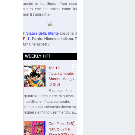
anche tu da Giuda! Puoi stare
sicuro che un amico come lui
non ti tradirà mai!
Il
Viagra della Mente
sostiene il
P
N
I
- Partito Nientista Italiano.
E
tu? Che aspetti?
WEEKLY HIT!
Top 15
#totaletombale:
Shonen Manga
(3 di 3)
E siamo infine
giunti all’ultima parte di questa
Top Shonen #totaletombale.
Una piccola calvacata doverosa,
leggera e molto user friendly, a...
One Piece 745,
Naruto 674 e
Bleach 578 (aka