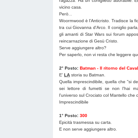
ragazza. Ha un coniglietto adorabile. 
vicino casa.
Però...
Woormwood è l'Anticristo. Tradisce la f
tra cui Giovanna d'Arco. Il coniglio parla
gli amanti di Star Wars sui forum apposi
reincarnazione di Gesù Cristo.
Serve aggiungere altro?
Per saperlo, non vi resta che leggere qu
2° Posto:
Batman - Il ritorno del Cava
E'
LA
storia su Batman.
Quella imprescindibile, quella che "si d
sei lettore di fumetti se non l'hai ma
l'universo sul Crociato col Mantello ch
Imprescindibile
1° Posto:
300
Epicità trasmessa su carta.
E non serve aggiungere altro.