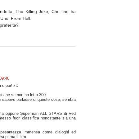
etta, The Killing Joke, Che fine ha
 Uno, From Hell.
preferite?
 09:40
 o poi! xD
anche se non ho letto 300.
 sapevo parlasse di queste cose, sembra
l malloppone Superman ALL STARS di Red
esso fuori classifica nonostante sia una
 pesantezza immensa come dialoghi ed
si prima il film.