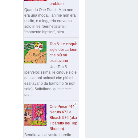
problemi
Quando One Punch Man non
era una moda, l’anime non era
uscito, e a leggerlo eravamo
solo in tre (permettetemi il
“momento hipster”, plea...
Top 5: Le cinque
sigle dei cartoon
che più mi
esaltavano
Una Top 5
ipervelocissima: le cinque sigle
dei cartoni animati che più mi
esaltavano da bambino (e non
solo). Sottolineo: quelle che
più...
One Piece 744,
Naruto 672 e
Bleach 576 (aka
Il baretto dei Top
Shonen)
Benritrovati al vostro baretto