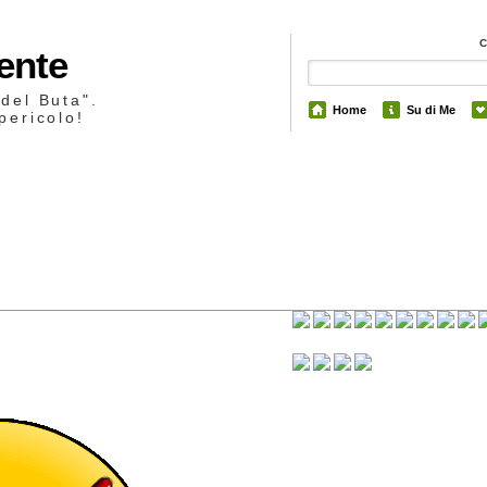
Mente
 del Buta".
Home
Su di Me
pericolo!
4