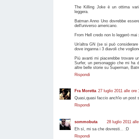
The Killing Joke è un ottima vari
leggera.
Batman Anno Uno dovrebbe essere 
dell'universo americano.
From Hell credo non lo leggerò mai
Un'altra GN (se si può considerare t
dove inganna i 3 diavoli che voglio
Più avanti mi piacerebbe trovare un
Surfer, un personaggio che mi ha d
altre belle storie su Superman, Batm
Rispondi
Fra Moretta
27 luglio 2011 alle ore
Quasi,quasi faccio anch'io un post s
Rispondi
sommobuta
28 luglio 2011 all
Eh sì, mi sa che dovresti... :D
Rispondi