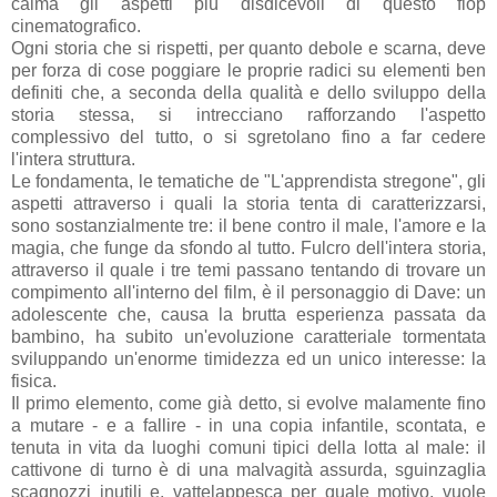
calma gli aspetti più disdicevoli di questo flop
cinematografico.
Ogni storia che si rispetti, per quanto debole e scarna, deve
per forza di cose poggiare le proprie radici su elementi ben
definiti che, a seconda della qualità e dello sviluppo della
storia stessa, si intrecciano rafforzando l'aspetto
complessivo del tutto, o si sgretolano fino a far cedere
l'intera struttura.
Le fondamenta, le tematiche de "L'apprendista stregone", gli
aspetti attraverso i quali la storia tenta di caratterizzarsi,
sono sostanzialmente tre: il bene contro il male, l'amore e la
magia, che funge da sfondo al tutto. Fulcro dell'intera storia,
attraverso il quale i tre temi passano tentando di trovare un
compimento all'interno del film, è il personaggio di Dave: un
adolescente che, causa la brutta esperienza passata da
bambino, ha subito un'evoluzione caratteriale tormentata
sviluppando un'enorme timidezza ed un unico interesse: la
fisica.
Il primo elemento, come già detto, si evolve malamente fino
a mutare - e a fallire - in una copia infantile, scontata, e
tenuta in vita da luoghi comuni tipici della lotta al male: il
cattivone di turno è di una malvagità assurda, sguinzaglia
scagnozzi inutili e, vattelappesca per quale motivo, vuole