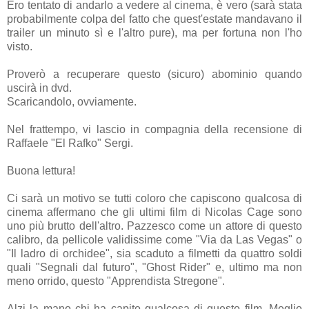
Ero tentato di andarlo a vedere al cinema, è vero (sarà stata
probabilmente colpa del fatto che quest'estate mandavano il
trailer un minuto sì e l'altro pure), ma per fortuna non l'ho
visto.
Proverò a recuperare questo (sicuro) abominio quando
uscirà in dvd.
Scaricandolo, ovviamente.
Nel frattempo, vi lascio in compagnia della recensione di
Raffaele "El Rafko" Sergi.
Buona lettura!
Ci sarà un motivo se tutti coloro che capiscono qualcosa di
cinema affermano che gli ultimi film di Nicolas Cage sono
uno più brutto dell'altro. Pazzesco come un attore di questo
calibro, da pellicole validissime come "Via da Las Vegas" o
"Il ladro di orchidee", sia scaduto a filmetti da quattro soldi
quali "Segnali dal futuro", "Ghost Rider" e, ultimo ma non
meno orrido, questo "Apprendista Stregone".
Alzi la mano chi ha capito qualcosa di questo film. Meglio