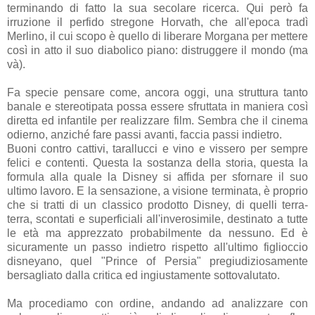
terminando di fatto la sua secolare ricerca. Qui però fa
irruzione il perfido stregone Horvath, che all'epoca tradì
Merlino, il cui scopo è quello di liberare Morgana per mettere
così in atto il suo diabolico piano: distruggere il mondo (ma
và).
Fa specie pensare come, ancora oggi, una struttura tanto
banale e stereotipata possa essere sfruttata in maniera così
diretta ed infantile per realizzare film. Sembra che il cinema
odierno, anziché fare passi avanti, faccia passi indietro.
Buoni contro cattivi, tarallucci e vino e vissero per sempre
felici e contenti. Questa la sostanza della storia, questa la
formula alla quale la Disney si affida per sfornare il suo
ultimo lavoro. E la sensazione, a visione terminata, è proprio
che si tratti di un classico prodotto Disney, di quelli terra-
terra, scontati e superficiali all'inverosimile, destinato a tutte
le età ma apprezzato probabilmente da nessuno. Ed è
sicuramente un passo indietro rispetto all'ultimo figlioccio
disneyano, quel "Prince of Persia" pregiudiziosamente
bersagliato dalla critica ed ingiustamente sottovalutato.
Ma procediamo con ordine, andando ad analizzare con