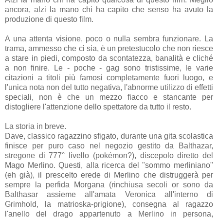
ancora, alzi la mano chi ha capito che senso ha avuto la
produzione di questo film.
A una attenta visione, poco o nulla sembra funzionare. La
trama, ammesso che ci sia, è un pretestucolo che non riesce
a stare in piedi, composto da scontatezza, banalità e cliché
a non finire. Le - poche - gag sono tristissime, le varie
citazioni a titoli più famosi completamente fuori luogo, e
l'unica nota non del tutto negativa, l'abnorme utilizzo di effetti
speciali, non è che un mezzo fiacco e stancante per
distogliere l'attenzione dello spettatore da tutto il resto.
La storia in breve.
Dave, classico ragazzino sfigato, durante una gita scolastica
finisce per puro caso nel negozio gestito da Balthazar,
stregone di 777° livello (pokémon?), discepolo diretto del
Mago Merlino. Questi, alla ricerca del "sommo merliniano"
(eh già), il prescelto erede di Merlino che distruggerà per
sempre la perfida Morgana (rinchiusa secoli or sono da
Balthasar assieme all'amata Veronica all'interno di
Grimhold, la matrioska-prigione), consegna al ragazzo
l'anello del drago appartenuto a Merlino in persona,