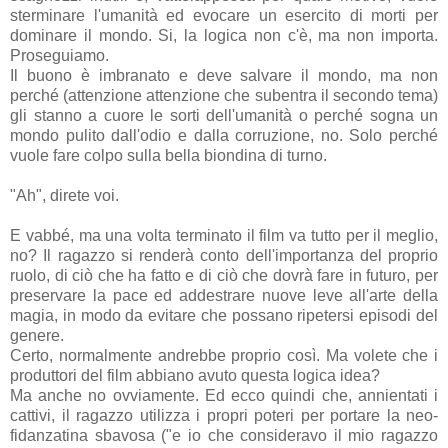
sterminare l'umanità ed evocare un esercito di morti per
dominare il mondo. Si, la logica non c'è, ma non importa.
Proseguiamo.
Il buono è imbranato e deve salvare il mondo, ma non
perché (attenzione attenzione che subentra il secondo tema)
gli stanno a cuore le sorti dell'umanità o perché sogna un
mondo pulito dall'odio e dalla corruzione, no. Solo perché
vuole fare colpo sulla bella biondina di turno.
"Ah", direte voi.
E vabbé, ma una volta terminato il film va tutto per il meglio,
no? Il ragazzo si renderà conto dell'importanza del proprio
ruolo, di ciò che ha fatto e di ciò che dovrà fare in futuro, per
preservare la pace ed addestrare nuove leve all'arte della
magia, in modo da evitare che possano ripetersi episodi del
genere.
Certo, normalmente andrebbe proprio così. Ma volete che i
produttori del film abbiano avuto questa logica idea?
Ma anche no ovviamente. Ed ecco quindi che, annientati i
cattivi, il ragazzo utilizza i propri poteri per portare la neo-
fidanzatina sbavosa ("e io che consideravo il mio ragazzo