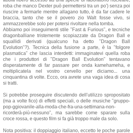
roba che manco Dexter può permettersi tra un po') senza poi
riuscire a fermarle mentre allagano tutto, è da far cadere le
braccia, tanto che se il povero zio Walt fosse vivo, si
ammazzerebbe solo per potersi rivoltare nella tomba.
Abbiamo poi inseguimenti stile "Fast & Furious", e tecniche
dragonballiane tristemente scopiazzate da Dragon Ball e
squallidi derivati (qualcuno ha detto "Dragon Ball
Evolution"?). Tecnica della fusione a parte, è la "folgore
plasmatica" che lascia interdetti: immaginatevi quella roba
che i produttori di "Dragon Ball Evolution" tentavano
disperatamente di far passare per onda kamehameha, e
moltiplicatela nel vostro cervello per diciamo... una
cinquantina di volte. Ecco, ora avrete una vaga idea di cosa
si tratti.
Si potrebbe proseguire discutendo dell'utilizzo spropositato
(ma a volte fico) di effetti speciali, o delle musiche "gruppo-
pop-ggiovanile-alla-moda-che-fra-una-settimana-non-
ricorderà-più-nessuno", ma sarebbe come sparare sulla
croce rossa, e questo film si fa già troppo male da solo.
Nota positiva: il doppiaggio italiano, eccetto le poche parole