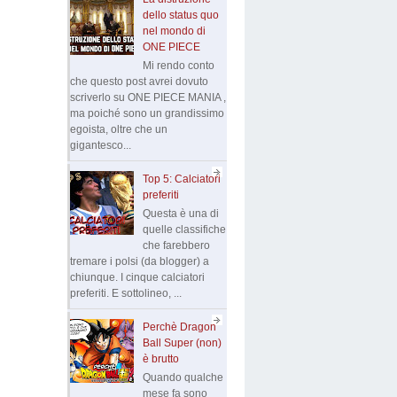
dello status quo
nel mondo di
ONE PIECE
Mi rendo conto
che questo post avrei dovuto
scriverlo su ONE PIECE MANIA ,
ma poiché sono un grandissimo
egoista, oltre che un
gigantesco...
Top 5: Calciatori
preferiti
Questa è una di
quelle classifiche
che farebbero
tremare i polsi (da blogger) a
chiunque. I cinque calciatori
preferiti. E sottolineo, ...
Perchè Dragon
Ball Super (non)
è brutto
Quando qualche
mese fa sono