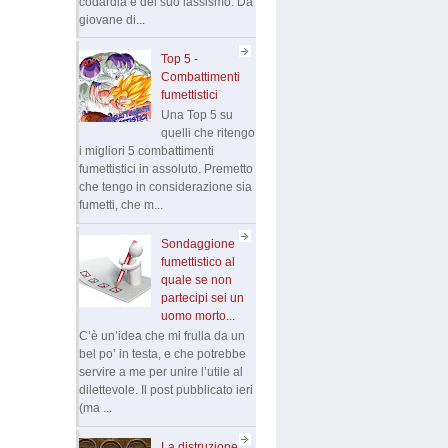
codardia e del suo lassismo. Da
giovane di...
Top 5 -
Combattimenti
fumettistici
Una Top 5 su
quelli che ritengo
i migliori 5 combattimenti
fumettistici in assoluto. Premetto
che tengo in considerazione sia
fumetti, che m...
Sondaggione
fumettistico al
quale se non
partecipi sei un
uomo morto...
C’è un’idea che mi frulla da un
bel po’ in testa, e che potrebbe
servire a me per unire l’utile al
dilettevole. Il post pubblicato ieri
(ma ...
La distruzione