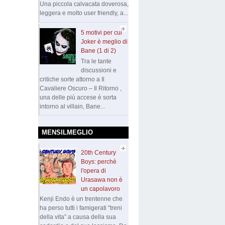
Una piccola calvacata doverosa,
leggera e molto user friendly, a...
5 motivi per cui
Joker è meglio di
Bane (1 di 2)
Tra le tante
discussioni e
critiche sorte attorno a Il
Cavaliere Oscuro – Il Ritorno ,
una delle più accese è sorta
intorno al villain, Bane...
MENSILMEGLIO
20th Century
Boys: perchè
l'opera di
Urasawa non è
un capolavoro
Kenji Endo è un trentenne che
ha perso tutti i famigerati “treni
della vita” a causa della sua