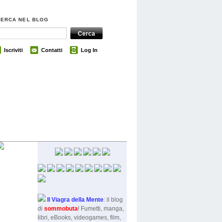
CERCA NEL BLOG
Iscriviti
Contatti
Log In
Il Viagra della Mente
: il blog
di
sommobut
a
! Fumetti, manga,
libri, eBooks, videogames, film,