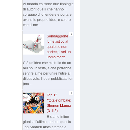
Al mondo esistono due tipologie
di autori: quelli che hanno il
coraggio di difendere e portare
avanti le proprie idee, e coloro
che si me...
Sondaggione
fumettistico al
quale se non
partecipi sei un
uomo morto...
C’è un’idea che mi frulla da un
bel po’ in testa, e che potrebbe
servire a me per unire l’utile al
dilettevole. Il post pubblicato ieri
(ma ...
Top 15
#totaletombale:
Shonen Manga
(3 di 3)
E siamo infine
giunti all’ultima parte di questa
Top Shonen #totaletombale.