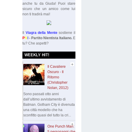
anche tu da Giuda! Puoi stare
sicuro che un amico come lui
non ti tradirà mai!
Il
Viagra della Mente
sostiene il
P
N
I
- Partito Nientista Italiano.
E
tu? Che aspetti?
WEEKLY HIT!
Il Cavaliere
Oscuro - Il
Ritorno
(Christopher
Nolan, 2012)
Sono passati otto anni
dall’ultimo avvistamento di
Batman. Gotham City è divenuta
una città modello che ha
sconfitto quasi del tutto la cri...
One Punch Man:
5 personaggi che