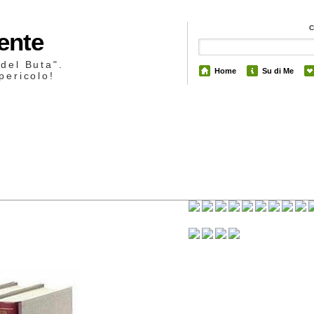
Mente
 del Buta".
Home
Su di Me
pericolo!
2