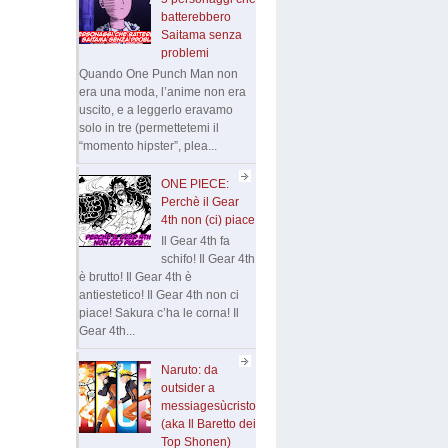
batterebbero
Saitama senza
problemi
Quando One Punch Man non
era una moda, l’anime non era
uscito, e a leggerlo eravamo
solo in tre (permettetemi il
“momento hipster”, plea...
ONE PIECE:
Perchè il Gear
4th non (ci) piace
Il Gear 4th fa
schifo! Il Gear 4th
è brutto! Il Gear 4th è
antiestetico! Il Gear 4th non ci
piace! Sakura c’ha le corna! Il
Gear 4th...
Naruto: da
outsider a
messiagesùcristo
(aka Il Baretto dei
Top Shonen)