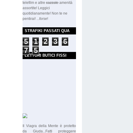
telefilm e altre
cazzate
amenità
assortite! Leggici
quotidianamente! Non te ne
pentirai! ...
forse
!
STRAFIKI PASSATI QUA
5
1
2
3
6
7
5
LETTORI BUTICI FISSI
Il Viagra della Mente è protetto
da Giuda...Fatti proteggere