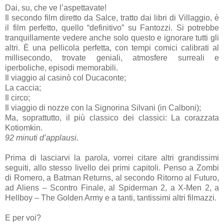
Dai, su, che ve l’aspettavate!
Il secondo film diretto da Salce, tratto dai libri di Villaggio, è
il film perfetto, quello “definitivo” su Fantozzi. Si potrebbe
tranquillamente vedere anche solo questo e ignorare tutti gli
altri. È una pellicola perfetta, con tempi comici calibrati al
millisecondo, trovate geniali, atmosfere surreali e
iperboliche, episodi memorabili.
Il viaggio al casinò col Ducaconte;
La caccia;
Il circo;
Il viaggio di nozze con la Signorina Silvani (in Calboni);
Ma, soprattutto, il più classico dei classici: La corazzata
Kotiomkin.
92 minuti d’applausi.
Prima di lasciarvi la parola, vorrei citare altri grandissimi
seguiti, allo stesso livello dei primi capitoli. Penso a Zombi
di Romero, a Batman Returns, al secondo Ritorno al Futuro,
ad Aliens – Scontro Finale, al Spiderman 2, a X-Men 2, a
Hellboy – The Golden Army e a tanti, tantissimi altri filmazzi.
E per voi?