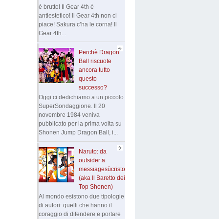
è brutto! Il Gear 4th è
antiestetico! Il Gear 4th non ci
piace! Sakura c’ha le corna! Il
Gear 4th...
Perchè Dragon
Ball riscuote
ancora tutto
questo
successo?
Oggi ci dedichiamo a un piccolo
SuperSondaggione. Il 20
novembre 1984 veniva
pubblicato per la prima volta su
Shonen Jump Dragon Ball, i...
Naruto: da
outsider a
messiagesùcristo
(aka Il Baretto dei
Top Shonen)
Al mondo esistono due tipologie
di autori: quelli che hanno il
coraggio di difendere e portare