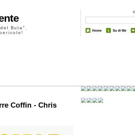
Mente
 del Buta".
Home
Su di Me
pericolo!
5
re Coffin - Chris