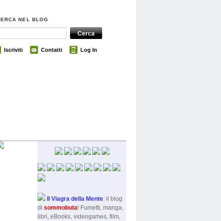
CERCA NEL BLOG
Iscriviti
Contatti
Log In
Il Viagra della Mente
: il blog
di
sommobut
a
! Fumetti, manga,
libri, eBooks, videogames, film,