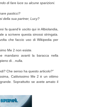
do di fare luce su alcune sparizioni.
nare pasticci?
si della sua partner, Lucy?
si fa quand’è uscito qui in Albiolandia,
ale a scrivere questa sinossi stringata.
olta che faccio uso di Wikipedia per
ssimo Me 2 non esiste.
i che mandano avanti la baracca nella
è pieno di…nulla.
ndi? Che senso ha questo articolo?”
issima, Cattivissimo Me 2 è un ottimo
a grande. Soprattutto se avete amato il