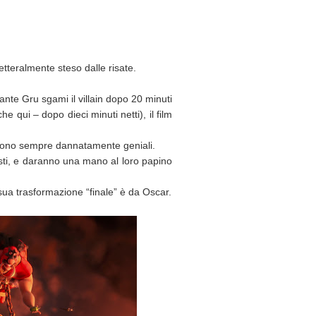
tteralmente steso dalle risate.
nte Gru sgami il villain dopo 20 minuti
e qui – dopo dieci minuti netti), il film
io sono sempre dannatamente geniali.
pesti, e daranno una mano al loro papino
 sua trasformazione “finale” è da Oscar.