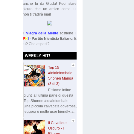
anche tu da Giuda! Puoi stare
sicuro che un amico come lui
non ti tradirà mai!
Il
Viagra della Mente
sostiene il
P
N
I
- Partito Nientista Italiano.
E
tu? Che aspetti?
WEEKLY HIT!
Top 15
#totaletombale:
Shonen Manga
(3 di 3)
E siamo infine
giunti all’ultima parte di questa
Top Shonen #totaletombale.
Una piccola calvacata doverosa,
leggera e molto user friendly, a...
Il Cavaliere
Oscuro - Il
Ritorno