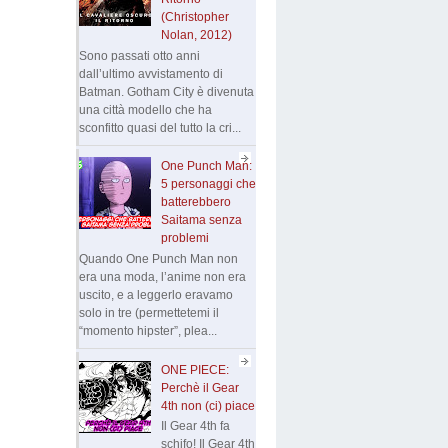
(Christopher
Nolan, 2012)
Sono passati otto anni
dall’ultimo avvistamento di
Batman. Gotham City è divenuta
una città modello che ha
sconfitto quasi del tutto la cri...
One Punch Man:
5 personaggi che
batterebbero
Saitama senza
problemi
Quando One Punch Man non
era una moda, l’anime non era
uscito, e a leggerlo eravamo
solo in tre (permettetemi il
“momento hipster”, plea...
ONE PIECE:
Perchè il Gear
4th non (ci) piace
Il Gear 4th fa
schifo! Il Gear 4th