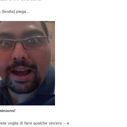
a (brutta) piega…
 minions!
ete voglia di farvi qualche sincera – e