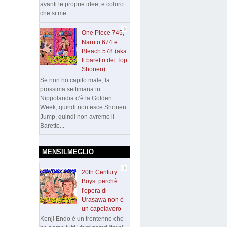
avanti le proprie idee, e coloro
che si me...
One Piece 745,
Naruto 674 e
Bleach 578 (aka
Il baretto dei Top
Shonen)
Se non ho capito male, la
prossima settimana in
Nippolandia c’è la Golden
Week, quindi non esce Shonen
Jump, quindi non avremo il
Baretto...
MENSILMEGLIO
20th Century
Boys: perchè
l'opera di
Urasawa non è
un capolavoro
Kenji Endo è un trentenne che