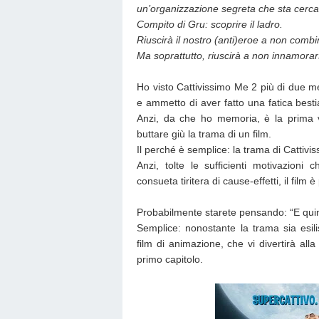
un’organizzazione segreta che sta cercan
Compito di Gru: scoprire il ladro.
Riuscirà il nostro (anti)eroe a non combi
Ma soprattutto, riuscirà a non innamorar
Ho visto Cattivissimo Me 2 più di due me
e ammetto di aver fatto una fatica besti
Anzi, da che ho memoria, è la prima v
buttare giù la trama di un film.
Il perché è semplice: la trama di Cattivi
Anzi, tolte le sufficienti motivazion
consueta tiritera di cause-effetti, il film 
Probabilmente starete pensando: “E qui
Semplice: nonostante la trama sia esil
film di animazione, che vi divertirà all
primo capitolo.