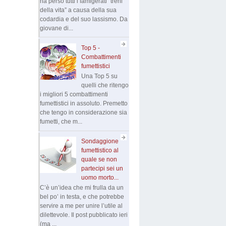
ha perso tutti i famigerati “treni
della vita” a causa della sua
codardia e del suo lassismo. Da
giovane di...
Top 5 -
Combattimenti
fumettistici
Una Top 5 su
quelli che ritengo
i migliori 5 combattimenti
fumettistici in assoluto. Premetto
che tengo in considerazione sia
fumetti, che m...
Sondaggione
fumettistico al
quale se non
partecipi sei un
uomo morto...
C’è un’idea che mi frulla da un
bel po’ in testa, e che potrebbe
servire a me per unire l’utile al
dilettevole. Il post pubblicato ieri
(ma ...