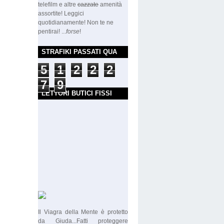
telefilm e altre
cazzate
amenità
assortite! Leggici
quotidianamente! Non te ne
pentirai! ...
forse
!
STRAFIKI PASSATI QUA
5
1
2
2
2
7
9
LETTORI BUTICI FISSI
Il Viagra della Mente è protetto
da Giuda...Fatti proteggere