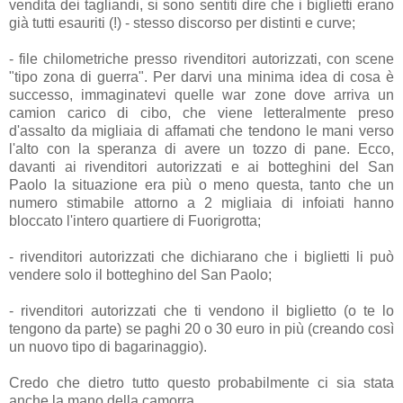
vendita dei tagliandi, si sono sentiti dire che i biglietti erano
già tutti esauriti (!) - stesso discorso per distinti e curve;
- file chilometriche presso rivenditori autorizzati, con scene
"tipo zona di guerra". Per darvi una minima idea di cosa è
successo, immaginatevi quelle war zone dove arriva un
camion carico di cibo, che viene letteralmente preso
d'assalto da migliaia di affamati che tendono le mani verso
l'alto con la speranza di avere un tozzo di pane. Ecco,
davanti ai rivenditori autorizzati e ai botteghini del San
Paolo la situazione era più o meno questa, tanto che un
numero stimabile attorno a 2 migliaia di infoiati hanno
bloccato l'intero quartiere di Fuorigrotta;
- rivenditori autorizzati che dichiarano che i biglietti li può
vendere solo il botteghino del San Paolo;
- rivenditori autorizzati che ti vendono il biglietto (o te lo
tengono da parte) se paghi 20 o 30 euro in più (creando così
un nuovo tipo di bagarinaggio).
Credo che dietro tutto questo probabilmente ci sia stata
anche la mano della camorra.