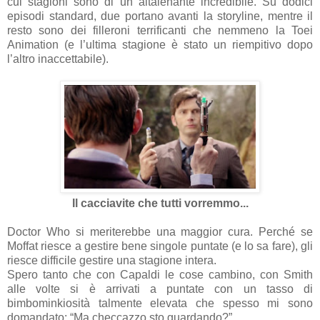
cui stagioni sono di un altalenante incredibile. Su dodici
episodi standard, due portano avanti la storyline, mentre il
resto sono dei filleroni terrificanti che nemmeno la Toei
Animation (e l’ultima stagione è stato un riempitivo dopo
l’altro inaccettabile).
Il cacciavite che tutti vorremmo...
Doctor Who si meriterebbe una maggior cura. Perché se
Moffat riesce a gestire bene singole puntate (e lo sa fare), gli
riesce difficile gestire una stagione intera.
Spero tanto che con Capaldi le cose cambino, con Smith
alle volte si è arrivati a puntate con un tasso di
bimbominkiosità talmente elevata che spesso mi sono
domandato: “Ma checcazzo sto guardando?”