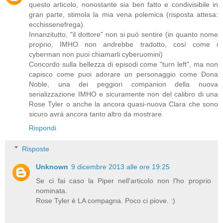
questo articolo, nonostante sia ben fatto e condivisibile in
gran parte, stimola la mia vena polemica (risposta attesa:
ecchissenefrega).
Innanzitutto, "il dottore" non si puó sentire (in quanto nome
proprio, IMHO non andrebbe tradotto, cosí come i
cyberman non puoi chiamarli cyberuomini)
Concordo sulla bellezza di episodi come "turn left", ma non
capisco come puoi adorare un personaggio come Dona
Noble, una dei peggiori companion della nuova
serializzazione IMHO e sicuramente non del calibro di una
Rose Tyler o anche la ancora quasi-nuova Clara che sono
sicuro avrá ancora tanto altro da mostrare.
Rispondi
Risposte
Unknown
9 dicembre 2013 alle ore 19:25
Se ci fai caso la Piper nell'articolo non l'ho proprio
nominata.
Rose Tyler è LA compagna. Poco ci piove. :)