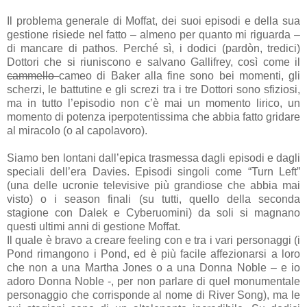
Il problema generale di Moffat, dei suoi episodi e della sua
gestione risiede nel fatto – almeno per quanto mi riguarda –
di mancare di pathos. Perché sì, i dodici (pardòn, tredici)
Dottori che si riuniscono e salvano Gallifrey, così come il
cammello
cameo di Baker alla fine sono bei momenti, gli
scherzi, le battutine e gli screzi tra i tre Dottori sono sfiziosi,
ma in tutto l’episodio non c’è mai un momento lirico, un
momento di potenza iperpotentissima che abbia fatto gridare
al miracolo (o al capolavoro).
Siamo ben lontani dall’epica trasmessa dagli episodi e dagli
speciali dell’era Davies. Episodi singoli come “Turn Left”
(una delle ucronie televisive più grandiose che abbia mai
visto) o i season finali (su tutti, quello della seconda
stagione con Dalek e Cyberuomini) da soli si magnano
questi ultimi anni di gestione Moffat.
Il quale è bravo a creare feeling con e tra i vari personaggi (i
Pond rimangono i Pond, ed è più facile affezionarsi a loro
che non a una Martha Jones o a una Donna Noble – e io
adoro Donna Noble -, per non parlare di quel monumentale
personaggio che corrisponde al nome di River Song), ma le