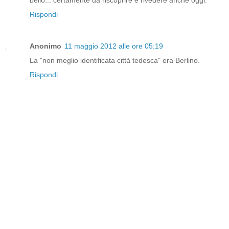
bello... certamente da riscoprire e rivedere anche oggi.
Rispondi
Anonimo
11 maggio 2012 alle ore 05:19
La "non meglio identificata città tedesca" era Berlino.
Rispondi