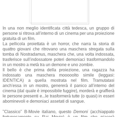
In una non meglio identificata città tedesca, un gruppo di
persone si ritrova all'interno di un cinema per una proiezione
gratuita di un film.
La pellicola proiettata è un horror, che narra la storia di
quattro giovani che ritrovano una maschera stregata sulla
tomba di Nostradamus, maschera che, una volta indossata,
trasferisce sull'indossatore poteri demoniaci trasformandolo
in un mostro a metà tra un demone e uno zombie.
Il bello è che prima della proiezione, una ragazza ha
indossato una maschera mooooolto simile (leggasi:
IDENTICA) a quella mostrata nel film. Tramutatasi
anch'essa in un mostro, genererà il panico all'interno del
cinema (dal quale è impossibile fuggire), morderà e graffierà
le persone presenti e...le trasformerà tutte (o quasi) in esseri
abominevoli e demoniaci assetati di sangue.
"Classico" B-Movie italiano, questo
Demoni
(acchiappato
fortunosamente su Rai Movie) è un film che piacerà