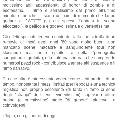
moltissimo agli appassionati di horror, di zombie e di
esoterismo. Il ritmo è serratissimo dal primo all'ultimo
minuto, e benchè ci siano un paio di momenti che fanno
gridare al "WTF?" (su cui spicca "l'entrata in scena
elicottero"), la pellicola è godevolissima e divertentissima.
Gli effetti speciali, tenendo conto del fatto che si tratta di un
b-movie di metà degli anni '80 sono molto buoni, non
mancano scene macabre e sanguinolente (pur non
sfociando mai nello splatter e nella "pornografia
sanguinaria" gratuita), e la colonna sonora - che comprende
numerosi pezzi rock - contribuisce a tenere alti suspence e il
ritmo narrativo.
Più che altro è interessante vedere come certi prodotti di un
tempo, nonostante i mezzi limitati (per l'epoca) e una tecnica
registica non proprio eccellente (di tanto in tanto ci sono
degli "strappi" di scene evidentissimi) sapevano offrire
buone (e onestissime) storie "di genere", piacevoli e
coinvolgenti.
Utopia, con gli horror di oggi.