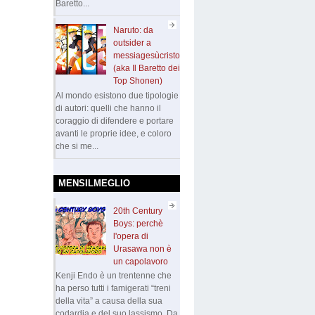
Baretto...
Naruto: da
outsider a
messiagesùcristo
(aka Il Baretto dei
Top Shonen)
Al mondo esistono due tipologie
di autori: quelli che hanno il
coraggio di difendere e portare
avanti le proprie idee, e coloro
che si me...
MENSILMEGLIO
20th Century
Boys: perchè
l'opera di
Urasawa non è
un capolavoro
Kenji Endo è un trentenne che
ha perso tutti i famigerati “treni
della vita” a causa della sua
codardia e del suo lassismo. Da