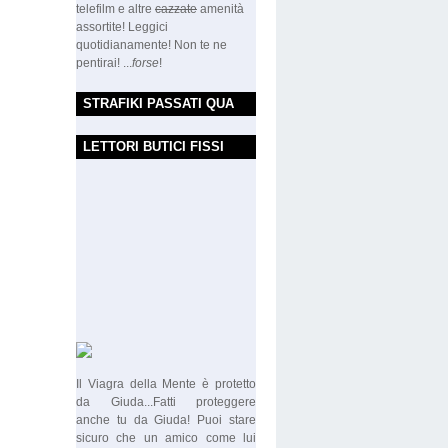
telefilm e altre
cazzate
amenità
assortite! Leggici
quotidianamente! Non te ne
pentirai! ...
forse
!
STRAFIKI PASSATI QUA
LETTORI BUTICI FISSI
Il Viagra della Mente è protetto
da Giuda...Fatti proteggere
anche tu da Giuda! Puoi stare
sicuro che un amico come lui