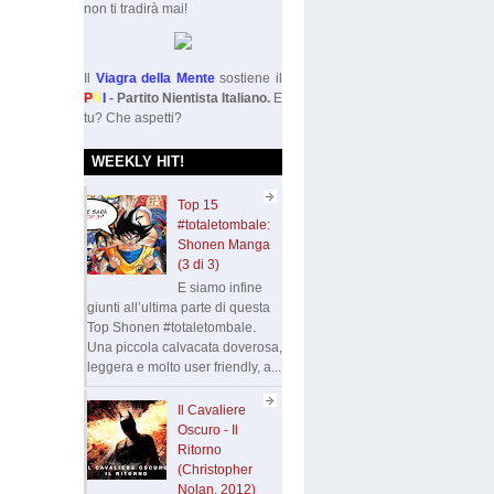
non ti tradirà mai!
Il
Viagra della Mente
sostiene il
P
N
I
- Partito Nientista Italiano.
E
tu? Che aspetti?
WEEKLY HIT!
Top 15
#totaletombale:
Shonen Manga
(3 di 3)
E siamo infine
giunti all’ultima parte di questa
Top Shonen #totaletombale.
Una piccola calvacata doverosa,
leggera e molto user friendly, a...
Il Cavaliere
Oscuro - Il
Ritorno
(Christopher
Nolan, 2012)