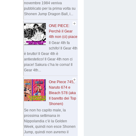
novembre 1984 veniva
pubblicato per la prima volta su
Shonen Jump Dragon Ball, i...
ONE PIECE:
Perchè il Gear
4th non (ci) piace
Il Gear 4th fa
schifo! Il Gear 4th
è brutto! Il Gear 4th è
antiestetico! Il Gear 4th non ci
piace! Sakura c’ha le corna! Il
Gear 4th...
One Piece 745,
Naruto 674 e
Bleach 578 (aka
Il baretto dei Top
Shonen)
Se non ho capito male, la
prossima settimana in
Nippolandia c’è la Golden
Week, quindi non esce Shonen
Jump, quindi non avremo il