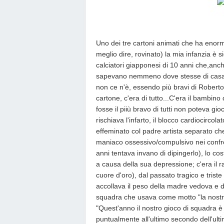
Uno dei tre cartoni animati che ha eno
meglio dire, rovinato) la mia infanzia è
calciatori giapponesi di 10 anni che,anch
sapevano nemmeno dove stesse di casa,
non ce n'è, essendo più bravi di Robert
cartone, c'era di tutto...C'era il bambin
fosse il piiù bravo di tutti non poteva gioc
rischiava l'infarto, il blocco cardiocircola
effeminato col padre artista separato ch
maniaco ossessivo/compulsivo nei confro
anni tentava invano di dipingerlo), lo co
a causa della sua depressione; c'era il 
cuore d'oro), dal passato tragico e trist
accollava il peso della madre vedova e dei
squadra che usava come motto "la nostra 
"Quest'anno il nostro gioco di squadra è i
puntualmente all'ultimo secondo dell'ulti