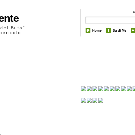
Mente
 del Buta".
Home
Su di Me
pericolo!
0