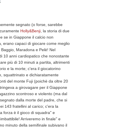
rmemente segnato (o forse, sarebbe
 sicuramente
Holly&Benji
, la storia di due
e se in Giappone il calcio non
 erano capaci di giocare come meglio
o Baggio, Maradona e Pelè! Nel
o di 10 anni cardiopatico che nonostante
are più di 10 minuti a partita, altrimenti
torio e la morte; c'era il giocatorino
e, squattrinato e dichiaratamente
nti del monte Fuji (poichè da oltre 20
stringeva a girovagare per il Giappone
ragazzino scontroso e violento (ma dal
e segnato dalla morte del padre, che si
 143 fratellini al carico; c'era la
forza è il gioco di squadra" e
mbattibile! Arriveremo in finale" e
mo minuto della semifinale subivano il