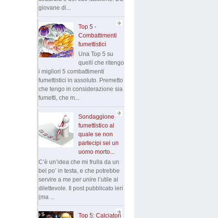
giovane di...
Top 5 -
Combattimenti
fumettistici
Una Top 5 su
quelli che ritengo
i migliori 5 combattimenti
fumettistici in assoluto. Premetto
che tengo in considerazione sia
fumetti, che m...
Sondaggione
fumettistico al
quale se non
partecipi sei un
uomo morto...
C’è un’idea che mi frulla da un
bel po’ in testa, e che potrebbe
servire a me per unire l’utile al
dilettevole. Il post pubblicato ieri
(ma ...
Top 5: Calciatori