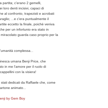
 partita; c'erano 2 gemelli,
i loro denti incisivi, capaci di
he al confronto, trapezisti e acrobati
araglio; ...e c'era puntualmente il
artite eccetto la finale, poichè veniva
he per un infortunio era stato in
e miracolato guarda caso proprio per la
n'umanità complessa...
acinesca umana Benji Price, che
to in me l'amore per il ruolo di
cappellini con la visiera!
 stati dedicati da Raffaele che, come
cartone animato...
Benji by Gem Boy