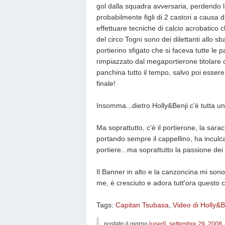
gol dalla squadra avversaria, perdendo la
probabilmente figli di 2 castori a causa de
effettuare tecniche di calcio acrobatico c
del circo Togni sono dei dilettanti allo sb
portierino sfigato che si faceva tutte le p
rimpiazzato dal megaportierone titolare c
panchina tutto il tempo, salvo poi esser
finale!
Insomma...dietro Holly&Benji c'è tutta u
Ma soprattutto, c'è il portierone, la sar
portando sempre il cappellino, ha inculca
portiere...ma soprattutto la passione dei 
Il Banner in alto e la canzoncina mi sono
me, è cresciuto e adora tutt'ora questo 
Tags:
Capitan Tsubasa
,
Video di Holly&
postato il giorno
lunedì, settembre 29, 2008