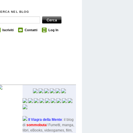
CERCA NEL BLOG
Iscriviti
Contatti
Log In
Il Viagra della Mente
: il blog
di
sommobut
a
! Fumetti, manga,
libri, eBooks, videogames, film,