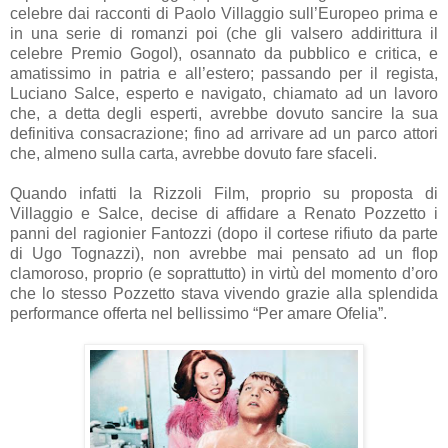
celebre dai racconti di Paolo Villaggio sull’Europeo prima e
in una serie di romanzi poi (che gli valsero addirittura il
celebre Premio Gogol), osannato da pubblico e critica, e
amatissimo in patria e all’estero; passando per il regista,
Luciano Salce, esperto e navigato, chiamato ad un lavoro
che, a detta degli esperti, avrebbe dovuto sancire la sua
definitiva consacrazione; fino ad arrivare ad un parco attori
che, almeno sulla carta, avrebbe dovuto fare sfaceli.
Quando infatti la Rizzoli Film, proprio su proposta di
Villaggio e Salce, decise di affidare a Renato Pozzetto i
panni del ragionier Fantozzi (dopo il cortese rifiuto da parte
di Ugo Tognazzi), non avrebbe mai pensato ad un flop
clamoroso, proprio (e soprattutto) in virtù del momento d’oro
che lo stesso Pozzetto stava vivendo grazie alla splendida
performance offerta nel bellissimo “Per amare Ofelia”.