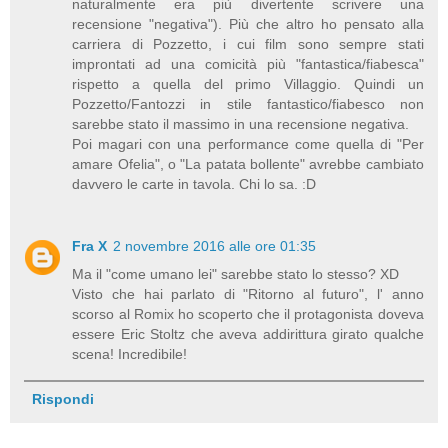
naturalmente era più divertente scrivere una
recensione "negativa"). Più che altro ho pensato alla
carriera di Pozzetto, i cui film sono sempre stati
improntati ad una comicità più "fantastica/fiabesca"
rispetto a quella del primo Villaggio. Quindi un
Pozzetto/Fantozzi in stile fantastico/fiabesco non
sarebbe stato il massimo in una recensione negativa.
Poi magari con una performance come quella di "Per
amare Ofelia", o "La patata bollente" avrebbe cambiato
davvero le carte in tavola. Chi lo sa. :D
Fra X
2 novembre 2016 alle ore 01:35
Ma il "come umano lei" sarebbe stato lo stesso? XD
Visto che hai parlato di "Ritorno al futuro", l' anno
scorso al Romix ho scoperto che il protagonista doveva
essere Eric Stoltz che aveva addirittura girato qualche
scena! Incredibile!
Rispondi