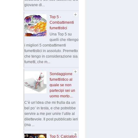
giovane di...
Top 5 -
Combattimenti
fumettistici
Una Top 5 su
quelli che ritengo
i migliori 5 combattimenti
fumettistici in assoluto. Premetto
che tengo in considerazione sia
fumetti, che m...
Sondaggione
fumettistico al
quale se non
partecipi sei un
uomo morto...
C’è un’idea che mi frulla da un
bel po’ in testa, e che potrebbe
servire a me per unire l’utile al
dilettevole. Il post pubblicato ieri
(ma ...
Top 5: Calciatori