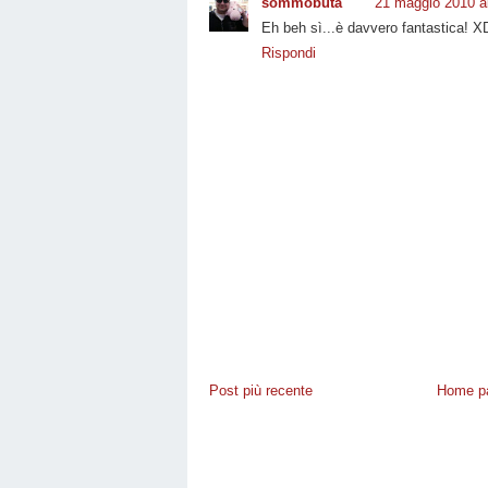
sommobuta
21 maggio 2010 al
Eh beh sì...è davvero fantastica! X
Rispondi
Post più recente
Home p