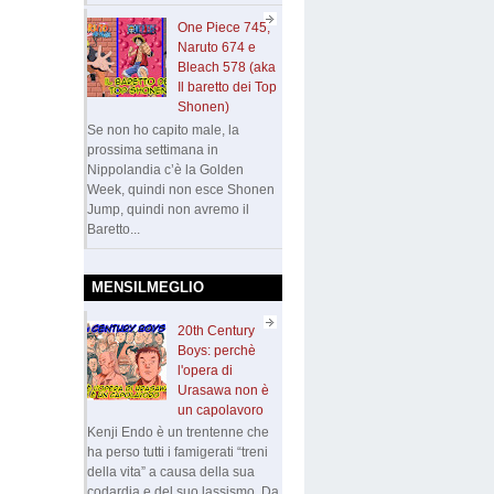
One Piece 745,
Naruto 674 e
Bleach 578 (aka
Il baretto dei Top
Shonen)
Se non ho capito male, la
prossima settimana in
Nippolandia c’è la Golden
Week, quindi non esce Shonen
Jump, quindi non avremo il
Baretto...
MENSILMEGLIO
20th Century
Boys: perchè
l'opera di
Urasawa non è
un capolavoro
Kenji Endo è un trentenne che
ha perso tutti i famigerati “treni
della vita” a causa della sua
codardia e del suo lassismo. Da