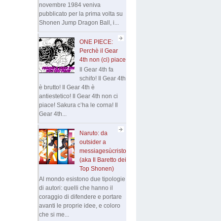
novembre 1984 veniva
pubblicato per la prima volta su
Shonen Jump Dragon Ball, i...
ONE PIECE:
Perchè il Gear
4th non (ci) piace
Il Gear 4th fa
schifo! Il Gear 4th
è brutto! Il Gear 4th è
antiestetico! Il Gear 4th non ci
piace! Sakura c’ha le corna! Il
Gear 4th...
Naruto: da
outsider a
messiagesùcristo
(aka Il Baretto dei
Top Shonen)
Al mondo esistono due tipologie
di autori: quelli che hanno il
coraggio di difendere e portare
avanti le proprie idee, e coloro
che si me...