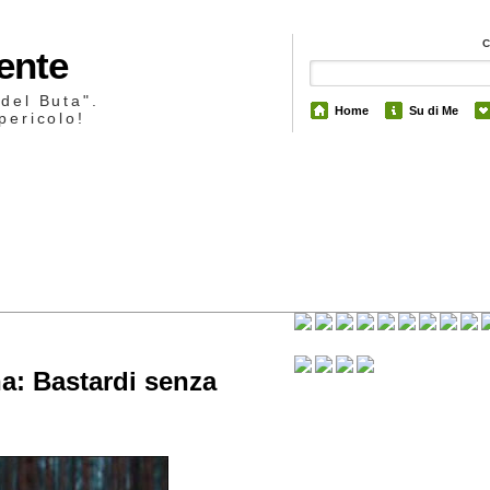
Mente
 del Buta".
Home
Su di Me
pericolo!
2
na: Bastardi senza