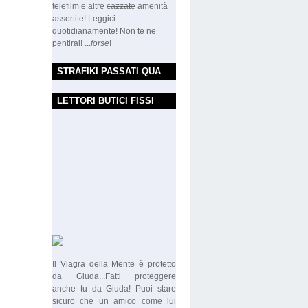
telefilm e altre
cazzate
amenità
assortite! Leggici
quotidianamente! Non te ne
pentirai! ...
forse
!
STRAFIKI PASSATI QUA
LETTORI BUTICI FISSI
Il Viagra della Mente è protetto
da Giuda...Fatti proteggere
anche tu da Giuda! Puoi stare
sicuro che un amico come lui