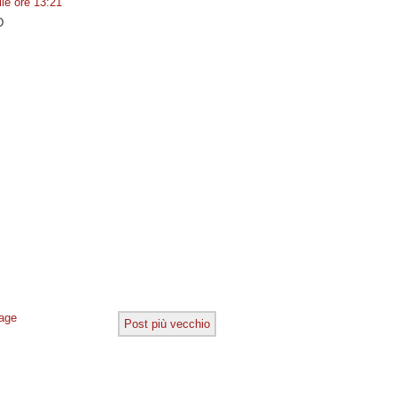
le ore 13:21
D
age
Post più vecchio