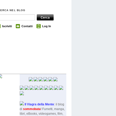
CERCA NEL BLOG
Iscriviti
Contatti
Log In
Il Viagra della Mente
: il blog
di
sommobut
a
! Fumetti, manga,
libri, eBooks, videogames, film,