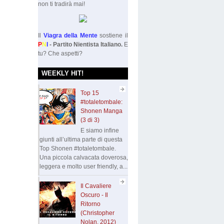
non ti tradirà mai!
Il
Viagra della Mente
sostiene il
P
N
I
- Partito Nientista Italiano.
E
tu? Che aspetti?
WEEKLY HIT!
Top 15
#totaletombale:
Shonen Manga
(3 di 3)
E siamo infine
giunti all’ultima parte di questa
Top Shonen #totaletombale.
Una piccola calvacata doverosa,
leggera e molto user friendly, a...
Il Cavaliere
Oscuro - Il
Ritorno
(Christopher
Nolan, 2012)