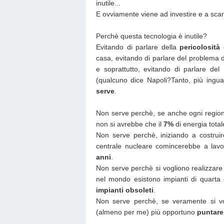
inutile...
E ovviamente viene ad investire e a scaric
Perchè questa tecnologia è inutile?
Evitando di parlare della
pericolosità
d
casa, evitando di parlare del problema de
e soprattutto, evitando di parlare de
(qualcuno dice Napoli?Tanto, più inguaja
serve
.
Non serve perchè, se anche ogni region
non si avrebbe che il
7%
di energia totale
Non serve perchè, iniziando a costrui
centrale nucleare comincerebbe a lav
anni
.
Non serve perchè si vogliono realizzare
nel mondo esistono impianti di quarta 
impianti obsoleti
.
Non serve perchè, se veramente si vo
(almeno per me) più opportuno
puntare 