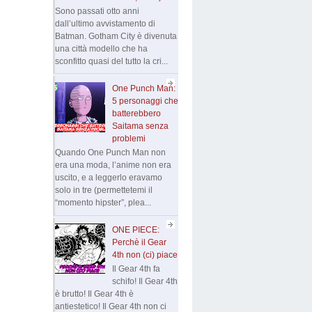
Sono passati otto anni
dall’ultimo avvistamento di
Batman. Gotham City è divenuta
una città modello che ha
sconfitto quasi del tutto la cri...
One Punch Man:
5 personaggi che
batterebbero
Saitama senza
problemi
Quando One Punch Man non
era una moda, l’anime non era
uscito, e a leggerlo eravamo
solo in tre (permettetemi il
“momento hipster”, plea...
ONE PIECE:
Perchè il Gear
4th non (ci) piace
Il Gear 4th fa
schifo! Il Gear 4th
è brutto! Il Gear 4th è
antiestetico! Il Gear 4th non ci