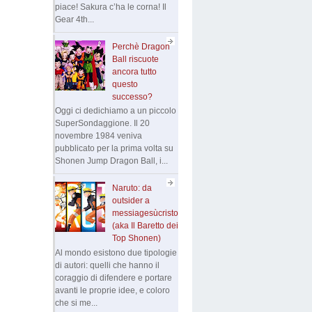
piace! Sakura c’ha le corna! Il
Gear 4th...
Perchè Dragon
Ball riscuote
ancora tutto
questo
successo?
Oggi ci dedichiamo a un piccolo
SuperSondaggione. Il 20
novembre 1984 veniva
pubblicato per la prima volta su
Shonen Jump Dragon Ball, i...
Naruto: da
outsider a
messiagesùcristo
(aka Il Baretto dei
Top Shonen)
Al mondo esistono due tipologie
di autori: quelli che hanno il
coraggio di difendere e portare
avanti le proprie idee, e coloro
che si me...