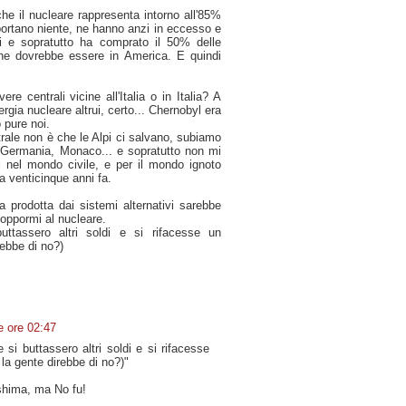
che il nucleare rappresenta intorno all'85%
mportano niente, ne hanno anzi in eccesso e
i e sopratutto ha comprato il 50% delle
, che dovrebbe essere in America. E quindi
re centrali vicine all'Italia o in Italia? A
ergia nucleare altrui, certo... Chernobyl era
 pure noi.
rale non è che le Alpi ci salvano, subiamo
 Germania, Monaco... e sopratutto non mi
i nel mondo civile, e per il mondo ignoto
a venticinque anni fa.
a prodotta dai sistemi alternativi sarebbe
 oppormi al nucleare.
ttassero altri soldi e si rifacesse un
rebbe di no?)
e ore 02:47
si buttassero altri soldi e si rifacesse
la gente direbbe di no?)"
shima, ma No fu!