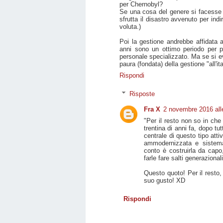
per Chernobyl?
Se una cosa del genere si facesse 
sfrutta il disastro avvenuto per indi
voluta.)
Poi la gestione andrebbe affidata 
anni sono un ottimo periodo per p
personale specializzato. Ma se si e
paura (fondata) della gestione "all'ita
Rispondi
Risposte
Fra X
2 novembre 2016 all
"Per il resto non so in che 
trentina di anni fa, dopo t
centrale di questo tipo att
ammodernizzata e sistema
conto è costruirla da capo
farle fare salti generazionali
Questo quoto! Per il resto
suo gusto! XD
Rispondi