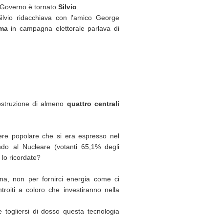
Governo è tornato
Silvio
.
ilvio ridacchiava con l'amico George
ma
in campagna elettorale parlava di
 costruzione di almeno
quattro centrali
olere popolare che si era espresso nel
do al Nucleare (votanti 65,1% degli
 lo ricordate?
orna, non per fornirci energia come ci
troiti a coloro che investiranno nella
le togliersi di dosso questa tecnologia