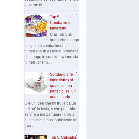
giovane di...
Top 5 -
Combattimenti
fumettistici
Una Top 5 su
quelli che ritengo
i migliori 5 combattimenti
fumettistici in assoluto. Premetto
che tengo in considerazione sia
fumetti, che m...
Sondaggione
fumettistico al
quale se non
partecipi sei un
uomo morto...
C’è un’idea che mi frulla da un
bel po’ in testa, e che potrebbe
servire a me per unire l’utile al
dilettevole. Il post pubblicato ieri
(ma ...
Top 5: Calciatori