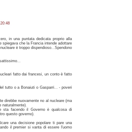
 20:48
o, in una puntata dedicata proprio alla
e spiegava che la Francia intende adottare
l nucleare è troppo dispendioso...Spendono
esattissimo...
ucleari fatto dai francesi, un conto è fatto
del tutto o a Bonaiuti o Gasparri... - poveri
nte direbbe nuovamente no al nucleare (ma
e naturalmente).
e sta facendo il Governo è qualcosa di
tro questo governo).
care una decisione popolare ti pare una
ando il premier si vanta di essere l'uomo