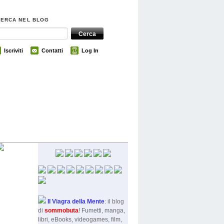
CERCA NEL BLOG
Iscriviti
Contatti
Log In
Il Viagra della Mente
: il blog
di
sommobut
a
! Fumetti, manga,
libri, eBooks, videogames, film,