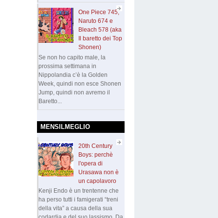
One Piece 745,
Naruto 674 e
Bleach 578 (aka
Il baretto dei Top
Shonen)
Se non ho capito male, la
prossima settimana in
Nippolandia c’è la Golden
Week, quindi non esce Shonen
Jump, quindi non avremo il
Baretto...
MENSILMEGLIO
20th Century
Boys: perchè
l'opera di
Urasawa non è
un capolavoro
Kenji Endo è un trentenne che
ha perso tutti i famigerati “treni
della vita” a causa della sua
codardia e del suo lassismo. Da