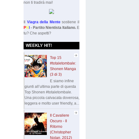
non ti tradirà mai!
Il
Viagra della Mente
sostiene il
P
N
I
- Partito Nientista Italiano.
E
tu? Che aspetti?
WEEKLY HIT!
Top 15
#totaletombale:
Shonen Manga
(3 di 3)
E siamo infine
giunti all’ultima parte di questa
Top Shonen #totaletombale.
Una piccola calvacata doverosa,
leggera e molto user friendly, a...
Il Cavaliere
Oscuro - Il
Ritorno
(Christopher
Nolan, 2012)