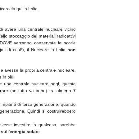
arcela qui in Italia.
i avere una centrale nucleare vicino
llo stoccaggio dei materiali radioattivi
l DOVE verranno conservate le scorie
ti di così!), il Nucleare in Italia
non
e avesse la propria centrale nucleare,
 in più.
re una centrale nucleare oggi, questa
orare (se tutto va bene) tra almeno
7
 impianti di terza generazione, quando
generazione. Quindi si costruirebbero
lesse investire in qualcosa, sarebbe
sull'energia solare
.