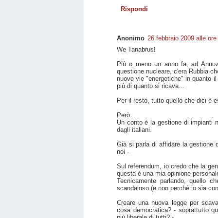
Rispondi
Anonimo
26 febbraio 2009 alle ore
We Tanabrus!
Più o meno un anno fa, ad Annozer
questione nucleare, c'era Rubbia ch
nuove vie "energetiche" in quanto i
più di quanto si ricava...
Per il resto, tutto quello che dici è 
Però...
Un conto è la gestione di impianti n
dagli italiani.
Già si parla di affidare la gestione 
noi -
Sul referendum, io credo che la ge
questa è una mia opinione personal
Tecnicamente parlando, quello ch
scandaloso (e non perchè io sia con
Creare una nuova legge per scaval
cosa democratica? - soprattutto qu
più liberale di tutti? -