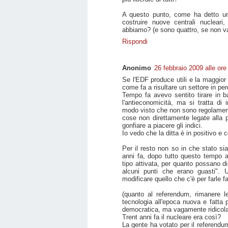
A questo punto, come ha detto un
costruire nuove centrali nucleari
abbiamo? (e sono quattro, se non va
Rispondi
Anonimo
26 febbraio 2009 alle ore
Se l'EDF produce utili e la maggior
come fa a risultare un settore in per
Tempo fa avevo sentito tirare in b
l'antieconomicità, ma si tratta di 
modo visto che non sono regolamentat
cose non direttamente legate alla 
gonfiare a piacere gli indici.
Io vedo che la ditta è in positivo e c
Per il resto non so in che stato sia
anni fa, dopo tutto questo tempo a
tipo attivata, per quanto possano 
alcuni punti che erano guasti". 
modificare quello che c'è per farle fa
(quanto al referendum, rimanere l
tecnologia all'epoca nuova e fatta
democratica, ma vagamente ridicola
Trent anni fa il nucleare era così?
La gente ha votato per il referendum