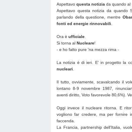
Aspettavo
questa notizia
da quando al 
Aspettavo questa notizia da quando S
parlando della questione, mentre
Oba
fonti ed energie rinnovabili
.
Ora è
ufficiale
.
Si torna al
Nucleare
!
- e ho fatto pure 'na mezza rima -
La notizia è di ieri. E' in progetto la
nucleari
.
Il tutto, ovviamente, scavalcando il v
lontano 8-9 novembre 1987, rinuncian
aventi diritto, Voto favorevole 80,6%). Ve
Oggi invece il nucleare ritorna. E rit
vogliono far credere, ma per fornire in
faccenda.
La Francia, partnership dell'Italia, vuo