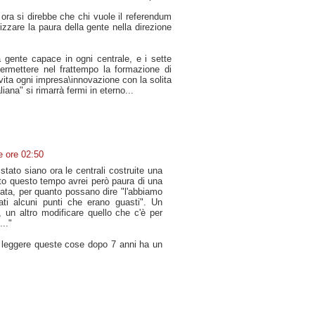
ora si direbbe che chi vuole il referendum
rizzare la paura della gente nella direzione
a gente capace in ogni centrale, e i sette
ermettere nel frattempo la formazione di
vita ogni impresa\innovazione con la solita
liana" si rimarrà fermi in eterno...
e ore 02:50
stato siano ora le centrali costruite una
utto questo tempo avrei però paura di una
ivata, per quanto possano dire "l'abbiamo
ti alcuni punti che erano guasti". Un
, un altro modificare quello che c'è per
..."
, leggere queste cose dopo 7 anni ha un