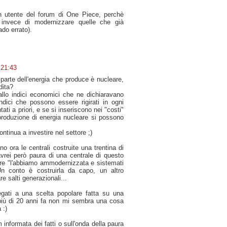
 utente del forum di One Piece, perchè
, invece di modernizzare quelle che già
do errato).
 21:43
 parte dell'energia che produce è nucleare,
dita?
allo indici economici che ne dichiaravano
indici che possono essere rigirati in ogni
i a priori, e se si inseriscono nei "costi"
produzione di energia nucleare si possono
ontinua a investire nel settore ;)
no ora le centrali costruite una trentina di
vrei però paura di una centrale di questo
dire "l'abbiamo ammodernizzata e sistemati
Un conto è costruirla da capo, un altro
re salti generazionali...
egati a una scelta popolare fatta su una
 più di 20 anni fa non mi sembra una cosa
 :)
 informata dei fatti o sull'onda della paura