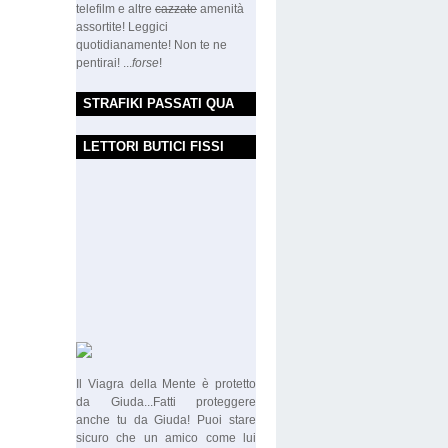
telefilm e altre
cazzate
amenità
assortite! Leggici
quotidianamente! Non te ne
pentirai! ...
forse
!
STRAFIKI PASSATI QUA
LETTORI BUTICI FISSI
Il Viagra della Mente è protetto
da Giuda...Fatti proteggere
anche tu da Giuda! Puoi stare
sicuro che un amico come lui