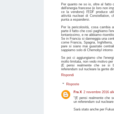
Per quanto ne so io, oltre al fatto 
dell'energia francese (e loro non i
ce la vendono) l'EDF produce util
attività nucleari di Constellation
punta a espandersi.
Per la pericolosità, cosa cambia ave
parte il fatto che così paghiamo l'en
lontanissimo, e ne abbiamo risentito
Se in Francia si danneggia una cent
come Francia, Spagna, Inghilterra,
pare si siano mai guastate central
sappiamo solo di Chernobyl intorno 
Se poi ci aggiungiamo che l'energi
molto limitata, non vedo motivo per
(E pensi realmente che se si bu
referendum sul nucleare la gente di
Rispondi
Risposte
Fra X
2 novembre 2016 all
"(E pensi realmente che se 
un referendum sul nucleare 
Sarà stato anche per Fuku