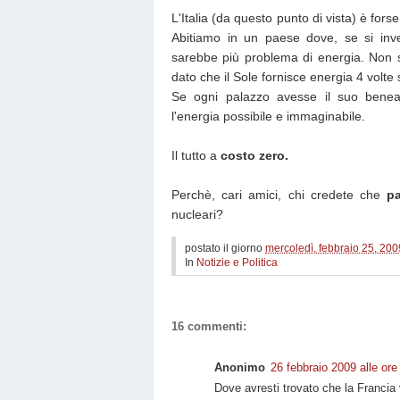
L'Italia (da questo punto di vista) è for
Abitiamo in un paese dove, se si inve
sarebbe più problema di energia. Non si
dato che il Sole fornisce energia 4 volte
Se ogni palazzo avesse il suo benea
l'energia possibile e immaginabile.
Il tutto a
costo zero.
Perchè, cari amici, chi credete che
p
nucleari?
postato il giorno
mercoledì, febbraio 25, 200
In
Notizie e Politica
16 commenti:
Anonimo
26 febbraio 2009 alle ore
Dove avresti trovato che la Francia 