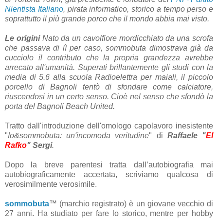
Nientista Italiano
, pirata informatico, storico a tempo perso e
soprattutto il più grande porco che il mondo abbia mai visto.
Le origini
Nato da un cavolfiore mordicchiato da una scrofa
che passava di lì per caso, sommobuta dimostrava già da
cucciolo il contributo che la propria grandezza avrebbe
arrecato all'umanità. Superati brillantemente gli studi con la
media di 5.6 alla scuola Radioelettra per maiali, il piccolo
porcello di Bagnoli tentò di sfondare come calciatore,
riuscendosi in un certo senso. Cioè nel senso che sfondò la
porta del Bagnoli Beach United.
Tratto dall'introduzione dell'omologo capolavoro inesistente
"
Io&sommobuta: un'incomoda veritudine
"
di
Raffaele "
El
Rafko
" Sergi
.
Dopo la breve parentesi tratta dall’autobiografia mai
autobiograficamente accertata, scriviamo qualcosa di
verosimilmente verosimile.
sommobuta
™ (marchio registrato) è un giovane vecchio di
27 anni. Ha studiato per fare lo storico, mentre per hobby