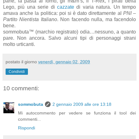
pane, la pasta al forno, gli m&m’s, il T-Rex, i pirati della
Lego, più una serie di
cazzate
di varia natura. Un tempo
amava anche la politica: poi si è dato direttamente al
PNI –
Partito Nientista Italiano
. Non facendo nulla, ma facendolo
bene.
sommobuta™ (marchio registrato) odia…nessuno, a quanto
pare. Non ancora. Salvo alcuni tipi di personaggi strani
molto urticanti.
postato il giorno
venerdì, gennaio 02, 2009
Condividi
10 commenti:
sommobuta
2 gennaio 2009 alle ore 13:18
Mi autocommento per vedere se funziona il tool dei
commenti...
Rispondi