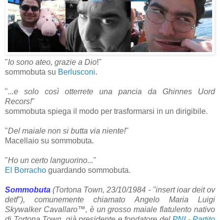
"
Io sono ateo, grazie a Dio
!"
sommobuta su
Berlusconi
.
"
...e solo così otterrete una pancia da Ghinnes Uord
Recors!
"
sommobuta spiega il modo per trasformarsi in un dirigibile.
"
Del maiale non si butta via niente!
"
Macellaio su sommobuta.
"
Ho un certo languorino...
"
El Borracho
guardando sommobuta.
Sommobuta
(Tortona Town, 23/10/1984 - "insert ioar deit ov
detf"),
comunemente chiamato Angelo Maria Luigi
Skywalker Cavallaro™, è un grosso maiale flatulento nativo
di Tortona Town, già presidente e fondatore del
PNI - Partito