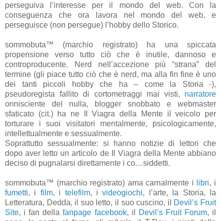
perseguiva l’interesse per il mondo del web. Con la
conseguenza che ora lavora nel mondo del web, e
perseguisce (non persegue) l’hobby dello Storico.
sommobuta™ (marchio registrato) ha una spiccata
propensione verso tutto ciò che è inutile, dannoso e
controproducente. Nerd nell’accezione più “strana” del
termine (gli piace tutto ciò che è nerd, ma alla fin fine è uno
dei tanti piccoli hobby che ha – come la Storia -),
pseudoregista fallito di cortometraggi mai visti,
narratore
onnisciente del nulla, blogger snobbato e webmaster
sfaticato (cit.) ha ne Il Viagra della Mente il veicolo per
torturare i suoi visitatori mentalmente, psicologicamente,
intellettualmente e sessualmente.
Soprattutto sessualmente: si hanno notizie di lettori che
dopo aver letto un articolo de Il Viagra della Mente abbiano
deciso di pugnalarsi direttamente i co…siddetti.
sommobuta™ (marchio registrato) ama carnalmente i
libri
, i
fumetti
, i
film
, i
telefilm
, i
videogiochi
, l’arte, la Storia, la
Letteratura, Dedda, il suo letto, il suo cuscino, il
Devil’s Fruit
Site
, i fan della
fanpage facebook
, il
Devil’s Fruit Forum
, il