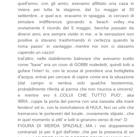
quell'anno, con gli amici, avevamo affittato una casa in
riviera per tutta la stagione, dal 1o maggio al 30
settembre...e quel w.e. eravamo in spiaggia...io cercavo di
simulare indifferenza giocando a beach volley...ma
ovviamente il ricordo del 5 maggio, benche passato da
diversi anni, era sempre vivido in me...e le sensazioni non
positive si stavano trasformando in certezza quando la
roma passo' in vantaggio...mentre noi non ci stavamo
capendo un cazzo!
tral'altro, nello stabilimento balneare che avevamo scelto
come "base" era un covo di GOBBI maledetti, quindi tutti a
gufare l'inter! Io, con la scusa di prendere una bottiglietta
d'acqua, entrai per cercare di capire come era la situazione
(dal campo si sentiva solo qualche bestemmia,
probabilmente riferita al parma che non risuciva a vincere):
e mentre ero li...COLUI CHE TUTTO PUO', aka
IBRA...ruppe la porta del parma con una sassata alla mark
lenders! ed io, con la nonchalance di HULK, feci un urlo che
tremarono le portevetri del locale...ovviamente stipato...che
in quel momento si zitti' e tutti si girarono verso di me! :D
FIGURA DI MERDA SPAZIALE...MA i visi doppiamente
contrariati (e per il gol dell'inter, che per la presenza di un