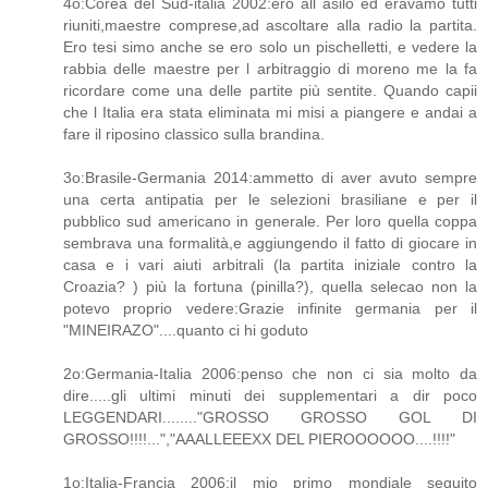
4o:Corea del Sud-italia 2002:ero all asilo ed eravamo tutti
riuniti,maestre comprese,ad ascoltare alla radio la partita.
Ero tesi simo anche se ero solo un pischelletti, e vedere la
rabbia delle maestre per l arbitraggio di moreno me la fa
ricordare come una delle partite più sentite. Quando capii
che l Italia era stata eliminata mi misi a piangere e andai a
fare il riposino classico sulla brandina.
3o:Brasile-Germania 2014:ammetto di aver avuto sempre
una certa antipatia per le selezioni brasiliane e per il
pubblico sud americano in generale. Per loro quella coppa
sembrava una formalità,e aggiungendo il fatto di giocare in
casa e i vari aiuti arbitrali (la partita iniziale contro la
Croazia? ) più la fortuna (pinilla?), quella selecao non la
potevo proprio vedere:Grazie infinite germania per il
"MINEIRAZO"....quanto ci hi goduto
2o:Germania-Italia 2006:penso che non ci sia molto da
dire.....gli ultimi minuti dei supplementari a dir poco
LEGGENDARI........"GROSSO GROSSO GOL DI
GROSSO!!!!...","AAALLEEEXX DEL PIEROOOOOO....!!!!"
1o:Italia-Francia 2006:il mio primo mondiale seguito