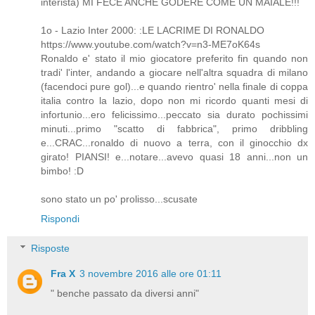
interista) MI FECE ANCHE GODERE COME UN MAIALE!!!
1o - Lazio Inter 2000: :LE LACRIME DI RONALDO
https://www.youtube.com/watch?v=n3-ME7oK64s
Ronaldo e' stato il mio giocatore preferito fin quando non
tradi' l'inter, andando a giocare nell'altra squadra di milano
(facendoci pure gol)...e quando rientro' nella finale di coppa
italia contro la lazio, dopo non mi ricordo quanti mesi di
infortunio...ero felicissimo...peccato sia durato pochissimi
minuti...primo "scatto di fabbrica", primo dribbling
e...CRAC...ronaldo di nuovo a terra, con il ginocchio dx
girato! PIANSI! e...notare...avevo quasi 18 anni...non un
bimbo! :D
sono stato un po' prolisso...scusate
Rispondi
Risposte
Fra X
3 novembre 2016 alle ore 01:11
" benche passato da diversi anni"