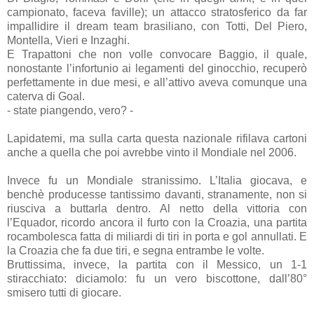
campionato, faceva faville); un attacco stratosferico da far
impallidire il dream team brasiliano, con Totti, Del Piero,
Montella, Vieri e Inzaghi.
E Trapattoni che non volle convocare Baggio, il quale,
nonostante l’infortunio ai legamenti del ginocchio, recuperò
perfettamente in due mesi, e all’attivo aveva comunque una
caterva di Goal.
- state piangendo, vero? -
Lapidatemi, ma sulla carta questa nazionale rifilava cartoni
anche a quella che poi avrebbe vinto il Mondiale nel 2006.
Invece fu un Mondiale stranissimo. L’Italia giocava, e
benchè producesse tantissimo davanti, stranamente, non si
riusciva a buttarla dentro. Al netto della vittoria con
l’Equador, ricordo ancora il furto con la Croazia, una partita
rocambolesca fatta di miliardi di tiri in porta e gol annullati. E
la Croazia che fa due tiri, e segna entrambe le volte.
Bruttissima, invece, la partita con il Messico, un 1-1
stiracchiato: diciamolo: fu un vero biscottone, dall’80°
smisero tutti di giocare.