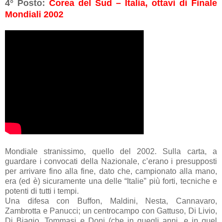
4° Posto:
Corea del Sud – Italia, ottavi di Finale
Mondiali 2002
Mondiale stranissimo, quello del 2002. Sulla carta, a
guardare i convocati della Nazionale, c’erano i presupposti
per arrivare fino alla fine, dato che, campionato alla mano,
era (ed è) sicuramente una delle “Italie” più forti, tecniche e
potenti di tutti i tempi.
Una difesa con Buffon, Maldini, Nesta, Cannavaro,
Zambrotta e Panucci; un centrocampo con Gattuso, Di Livio,
Di Biagio, Tommasi e Doni (che in quegli anni, e in quel