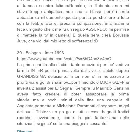
al famoso scontro Iuliano/Ronaldo, la Rubentus non mi
stava troppo antipatica...non che ci tifassi...pero' ricordo
abbastanza nitidamente questa partita perche' ero a letto
con la febbre alta e, presa a compassione, mia mamma
fece un gesto che x me fu un regalo ASSURDO: mi permise
di mettere la tv in camera! E quella sera c'era Borussia
Juve, che vidi dal mio letto di sofferenza! :D
30 - Bologna - Inter 1996
https://www.youtube.com/watch?v=5bD4hn8V4mQ
La prima partita allo stadio...tante emozioni perche' vedevo
la mia INTER per la prima volta dal vivo...e subito doppia
GRANDISSIMA delusione...l'inter non e' in nerazzurro e
pronti via e gol di shalimov...poi il mio idolo DJORKAEFF si
inventa 2 assist per El Segna l Sempre lu Maurizio Ganz mi
aveva fatto credere di poter assaporare la prima
vittoria...ma a pochi minuti dalla fine una cappella di
Angloma permette a Michelone Paramatti di segnare un gol
dei suoi! Tristezza a go go e tutti a casa bagnati fradici
(perche', ovviamente, come la piu' fantozziana delle
situazioni, si gioco' sotto una pioggia incessante!
Rispondi