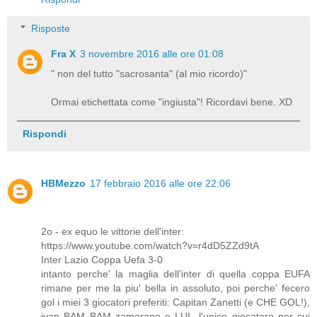
Risposte
Fra X
3 novembre 2016 alle ore 01:08
" non del tutto "sacrosanta" (al mio ricordo)"
Ormai etichettata come "ingiusta"! Ricordavi bene. XD
Rispondi
HBMezzo
17 febbraio 2016 alle ore 22:06
2o - ex equo le vittorie dell'inter:
https://www.youtube.com/watch?v=r4dD5ZZd9tA
Inter Lazio Coppa Uefa 3-0
intanto perche' la maglia dell'inter di quella coppa EUFA
rimane per me la piu' bella in assoluto, poi perche' fecero
gol i miei 3 giocatori preferiti: Capitan Zanetti (e CHE GOL!),
ivan BAM BAM zamorano e LUI...l'unico giocatore per cui