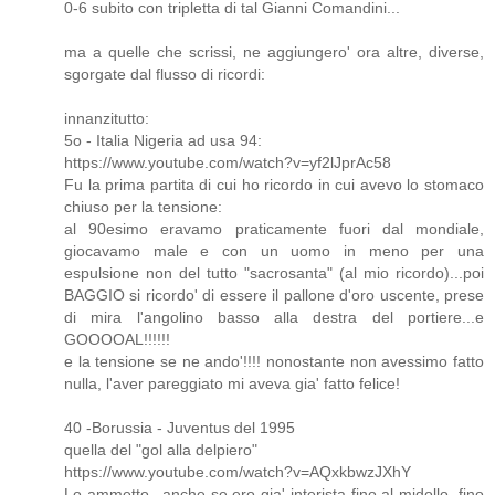
0-6 subito con tripletta di tal Gianni Comandini...
ma a quelle che scrissi, ne aggiungero' ora altre, diverse,
sgorgate dal flusso di ricordi:
innanzitutto:
5o - Italia Nigeria ad usa 94:
https://www.youtube.com/watch?v=yf2lJprAc58
Fu la prima partita di cui ho ricordo in cui avevo lo stomaco
chiuso per la tensione:
al 90esimo eravamo praticamente fuori dal mondiale,
giocavamo male e con un uomo in meno per una
espulsione non del tutto "sacrosanta" (al mio ricordo)...poi
BAGGIO si ricordo' di essere il pallone d'oro uscente, prese
di mira l'angolino basso alla destra del portiere...e
GOOOOAL!!!!!!
e la tensione se ne ando'!!!! nonostante non avessimo fatto
nulla, l'aver pareggiato mi aveva gia' fatto felice!
40 -Borussia - Juventus del 1995
quella del "gol alla delpiero"
https://www.youtube.com/watch?v=AQxkbwzJXhY
Lo ammetto...anche se ero gia' interista fino al midollo, fino