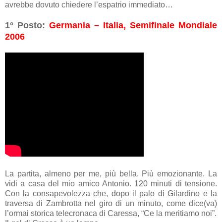
avrebbe dovuto chiedere l’espatrio immediato…
1° Posto:
Germania – Italia, Semifinale Mondiale
2006
La partita, almeno per me, più bella. Più emozionante. La
vidi a casa del mio amico Antonio. 120 minuti di tensione.
Con la consapevolezza che, dopo il palo di Gilardino e la
traversa di Zambrotta nel giro di un minuto, come dice(va)
l’ormai storica telecronaca di Caressa, “Ce la meritiamo noi”.