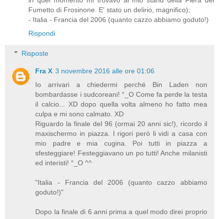
Fumetto di Frosinone. E' stato un delirio, magnifico);
- Italia - Francia del 2006 (quanto cazzo abbiamo goduto!)
Rispondi
Risposte
Fra X
3 novembre 2016 alle ore 01:06
Io arrivari a chiedermi perché Bin Laden non
bombardasse i sudcoreani! °_O Come fa perde la testa
il calcio... XD dopo quella volta almeno ho fatto mea
culpa e mi sono calmato. XD
Riguardo la finale del 96 (ormai 20 anni sic!), ricordo il
maxischermo in piazza. I rigori però li vidi a casa con
mio padre e mia cugina. Poi tutti in piazza a
sfesteggiare! Festeggiavano un po tutti! Anche milanisti
ed interisti! °_O ^^
"Italia - Francia del 2006 (quanto cazzo abbiamo
goduto!)"
Dopo la finale di 6 anni prima a quel modo direi proprio