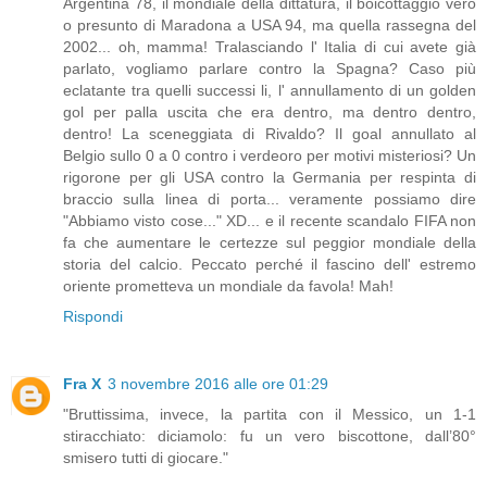
Argentina 78, il mondiale della dittatura, il boicottaggio vero
o presunto di Maradona a USA 94, ma quella rassegna del
2002... oh, mamma! Tralasciando l' Italia di cui avete già
parlato, vogliamo parlare contro la Spagna? Caso più
eclatante tra quelli successi li, l' annullamento di un golden
gol per palla uscita che era dentro, ma dentro dentro,
dentro! La sceneggiata di Rivaldo? Il goal annullato al
Belgio sullo 0 a 0 contro i verdeoro per motivi misteriosi? Un
rigorone per gli USA contro la Germania per respinta di
braccio sulla linea di porta... veramente possiamo dire
"Abbiamo visto cose..." XD... e il recente scandalo FIFA non
fa che aumentare le certezze sul peggior mondiale della
storia del calcio. Peccato perché il fascino dell' estremo
oriente prometteva un mondiale da favola! Mah!
Rispondi
Fra X
3 novembre 2016 alle ore 01:29
"Bruttissima, invece, la partita con il Messico, un 1-1
stiracchiato: diciamolo: fu un vero biscottone, dall’80°
smisero tutti di giocare."