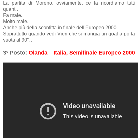
La partita di Moreno, ovviamente, ce la ricordiamo tutti
quanti.
Fa male.
Molto male.
Anche più della sconfitta in finale dell'Europeo 2000.
Soprattutto quando vedi Vieri che si mangia un goal a porta
vuota al 90°…
3° Posto:
Olanda – Italia, Semifinale Europeo 2000