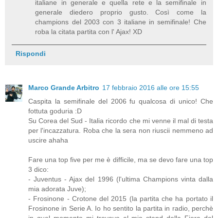
italiane in generale e quella rete e la semifinale in
generale diedero proprio gusto. Così come la
champions del 2003 con 3 italiane in semifinale! Che
roba la citata partita con l' Ajax! XD
Rispondi
Marco Grande Arbitro
17 febbraio 2016 alle ore 15:55
Caspita la semifinale del 2006 fu qualcosa di unico! Che
fottuta goduria :D
Su Corea del Sud - Italia ricordo che mi venne il mal di testa
per l'incazzatura. Roba che la sera non riuscii nemmeno ad
uscire ahaha
Fare una top five per me è difficile, ma se devo fare una top
3 dico:
- Juventus - Ajax del 1996 (l'ultima Champions vinta dalla
mia adorata Juve);
- Frosinone - Crotone del 2015 (la partita che ha portato il
Frosinone in Serie A. Io ho sentito la partita in radio, perchè
in quel momento mi trovavo al mio stand della Fiera del