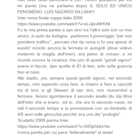
ho pianto (ma ne parliamo dopo) IL SOLO ED UNICO
FENOMENO: LUIS NAZARIO DA LIMA!!!
Inter roma finale coppa italia 2006
https://www.youtube.com/watch?v=sLiJjovMHVM
Fu la mia prima partita a san siro! tra l'altro solo con un mio
amico, in auto da bologna...partimmo il pomeriggio "per non
prendere traffico"...peccato che da roma ci fu una specie di
esodo! ricordo ancora la fermata in autogrill (dove volevo
mettermi la maglia dell'inter)...era pieno di romani...e mi
ricordo ancora la cicatrice che uno di questi "gentili signori"
aveva in faccia...tipo quella di IO di ken, solo sulla guancia
fino al naso.
Allo stadio, poi, sempre questi gentili signori, nel secondo
tempo, non sapendo cosa fare, si misero a fare a cazzotti
tra di loro, e gli Stewart di san siro, non riuscendoli a
fermare, fecero sgomberare il secondo anello blu dai tifosi
dell'inter che vi erano...ed io, che ero in secondo rosso, mi
vidi il secondo tempo e la premiazione con un bimbetto di
4/5 anni sulle ginocchia perche' era uno dei "profughi"
Scudetto 2008 parma Inter
https://www.youtube.com/watch?v=94SphkikzVw
l'unica partita per cui persi "letteralmente" la testa!