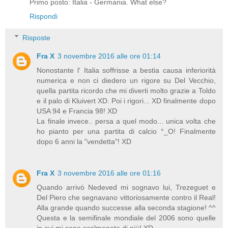
Primo posto: Italia - Germania. What else?
Rispondi
Risposte
Fra X
3 novembre 2016 alle ore 01:14
Nonostante l' Italia soffrisse a bestia causa inferiorità
numerica e non ci diedero un rigore su Del Vecchio,
quella partita ricordo che mi diverti molto grazie a Toldo
e il palo di Kluivert XD. Poi i rigori... XD finalmente dopo
USA 94 e Francia 98! XD
La finale invece.. persa a quel modo... unica volta che
ho pianto per una partita di calcio °_O! Finalmente
dopo 6 anni la "vendetta"! XD
Fra X
3 novembre 2016 alle ore 01:16
Quando arrivò Nedeved mi sognavo lui, Trezeguet e
Del Piero che segnavano vittoriosamente contro il Real!
Alla grande quando successe alla seconda stagione! ^^
Questa e la semifinale mondiale del 2006 sono quelle
in cui mi sono scalmanato di più! XD